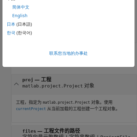
简体中文
  2×1 string array

English
    "C:\myProjects\examples\TimesTableApp\source\timest
日本
(日本語)
    "C:\myProjects\examples\TimesTableApp\source\times
한국
(한국어)
输入参数
联系您当地的办事处
全部折叠
—
工程
proj
对象
matlab.project.Project
工程，指定为
对象。使用
matlab.project.Project
从当前加载的工程创建一个工程对象。
currentProject
—
工程文件的路径
files
字符向量元胞数组
|
字符串数组
|