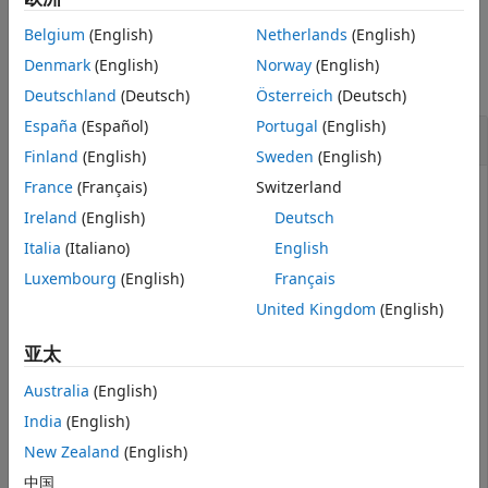
Belgium
(English)
Netherlands
(English)
示例
Denmark
(English)
Norway
(English)
全部折叠
Deutschland
(Deutsch)
Österreich
(Deutsch)
España
(Español)
Portugal
(English)
获取必需的文件
Finland
(English)
Sweden
(English)
France
(Français)
Switzerland
打开 Times Table App 工程。使用
创建一个
currentProject
工程对象。
Ireland
(English)
Deutsch
Italia
(Italiano)
English
openExample(
"matlab/TimesTableProjectExample"
)

Luxembourg
(English)
Français
proj = currentProject;
United Kingdom
(English)
获取 Times Table App 文件必需的文件。
亚太
Australia
(English)
file = 
"source/timestable.mlapp"
India
(English)
requiredfiles = listRequiredFiles(proj,file);
New Zealand
(English)
中国
requiredfiles = 
