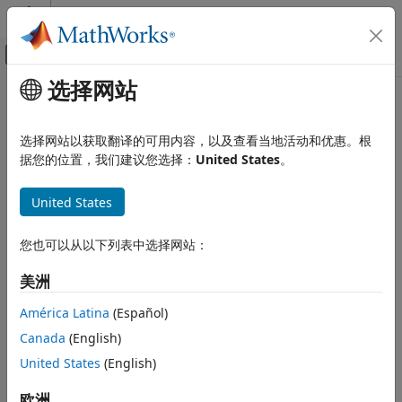
跳到内容
MATLAB 帮助中心
画布外导航菜单切换
选择网站
主要内容
文档主页
本页翻译不是最新的。点击此处可查看最新英文版本。
MATLAB
选择网站以获取翻译的可用内容，以及查看当地活动和优惠。根
listRequiredFiles
软件开发
据您的位置，我们建议您选择：
United States
。
工程
获取指定工程文件所需的文件
United States
listRequiredFiles
本页内容
全页折叠
您也可以从以下列表中选择网站：
语法
语法
描述
美洲
requiredfiles = listRequiredFiles(proj,files)
示例
说明
América Latina
(Español)
输入参量
Canada
(English)
返回指定的工
输出参量
= listRequiredFiles(
,
)
requiredfiles
proj
files
程文件运行所需的文件的名称。
版本历史记录
United States
(English)
另请参阅
示例
欧洲