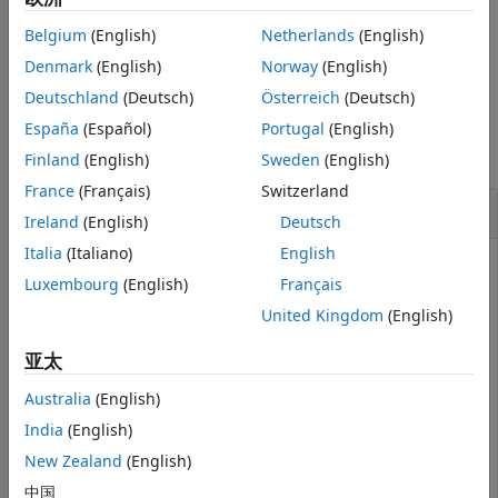
另请参阅
指定旋转的参考点。
polyout = rotate(
,
,
)
polyin
theta
refpoint
Belgium
(English)
Netherlands
(English)
示例
Denmark
(English)
Norway
(English)
Deutschland
(Deutsch)
Österreich
(Deutsch)
示例
España
(Español)
Portugal
(English)
全部折叠
Finland
(English)
Sweden
(English)
France
(Français)
Switzerland
旋转正方形
Ireland
(English)
Deutsch
Italia
(Italiano)
English
Luxembourg
(English)
Français
创建一个正方形
，然后相对于点 (0,0) 逆时针旋转 45
polyin
United Kingdom
(English)
度。
亚太
polyin = polyshape([0 0 1 1],[1 0 0 1]);

Australia
(English)
poly1 = rotate(polyin,45);
India
(English)
将
相对于点 (1,0) 旋转 45 度。
polyin
New Zealand
(English)
中国