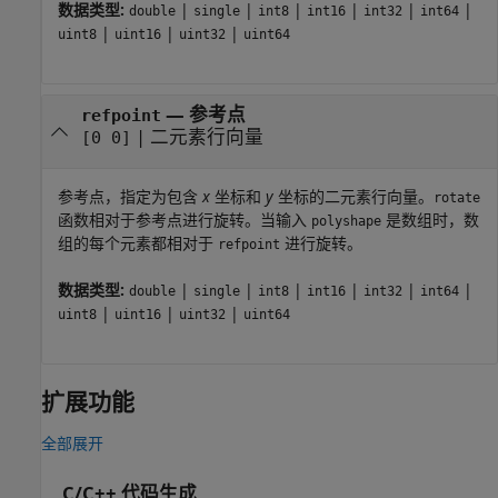
数据类型:
|
|
|
|
|
|
double
single
int8
int16
int32
int64
|
|
|
uint8
uint16
uint32
uint64
—
参考点
refpoint
|
二元素行向量
[0 0]
参考点，指定为包含
x
坐标和
y
坐标的二元素行向量。
rotate
函数相对于参考点进行旋转。当输入
是数组时，数
polyshape
组的每个元素都相对于
进行旋转。
refpoint
数据类型:
|
|
|
|
|
|
double
single
int8
int16
int32
int64
|
|
|
uint8
uint16
uint32
uint64
扩展功能
全部展开
C/C++ 代码生成