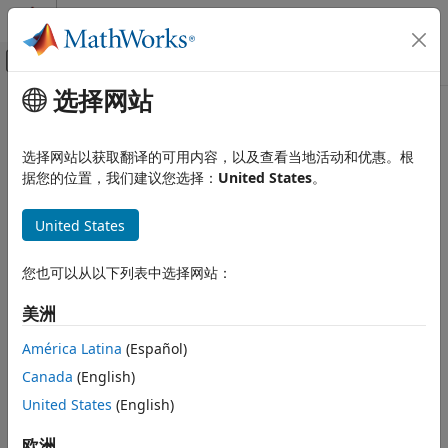
跳到内容
MATLAB 帮助中心
画布外导航菜单切换
选择网站
主要内容
文档主页
rotate
MATLAB
选择网站以获取翻译的可用内容，以及查看当地活动和优惠。根
数学
旋转
据您的位置，我们建议您选择：
United States
。
polyshape
计算几何学
多边形形状
全页折叠
United States
语法
rotate
您也可以从以下列表中选择网站：
polyout = rotate(polyin,theta)
本页内容
polyout = rotate(polyin,theta,refpoint)
语法
美洲
说明
描述
América Latina
(Español)
示例
返回将
相对于参考点
polyout = rotate(
,
)
polyin
polyin
theta
Canada
(English)
(0,0) 旋转
度而产生的
对象。
输入参量
theta
polyshape
扩展功能
United States
(English)
示例
版本历史记录
欧洲