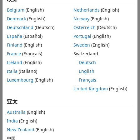
Belgium
(English)
Netherlands
(English)
安装 Excel 附加组件
Denmark
(English)
Norway
(English)
安装并配置 Excel 加载项。
Deutschland
(Deutsch)
Österreich
(Deutsch)
更改服务器配置
España
(Español)
Portugal
(English)
更改托管 MATLAB 函数的
MATLAB Production Server
实例的地
Finland
(English)
Sweden
(English)
址。
France
(Français)
Switzerland
启用客户端日志记录
Ireland
(English)
Deutsch
在调试加载项问题时，客户端日志记录很有用。
Italia
(Italiano)
English
数据编组规则
Luxembourg
(English)
Français
确定日期、空白和 NaN 的编组方式。
United Kingdom
(English)
本页内容对您有帮助吗？
亚太
Australia
(English)
India
(English)
New Zealand
(English)
中国