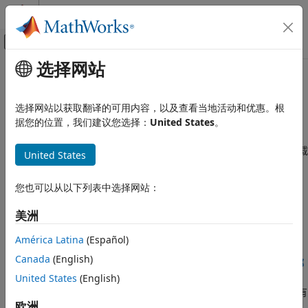
跳到内容
MATLAB 帮助中心
画布外导航菜单切换
选择网站
主要内容
文档主页
本页采用了机器翻译。点击此处可查看最新英文版本。
应用程序部署
Excel
集成
选择网站以获取翻译的可用内容，以及查看当地活动和优惠。根
据您的位置，我们建议您选择：
United States
。
MATLAB Production Server
客户端编程
®
®
创建可与
MATLAB
Production Server™
结合使用的 Excel
加载
United States
类别
项
®
安装
Microsoft
Excel
加载项分为两个阶段。首先，在
MATLAB
RESTful API
您也可以从以下列表中选择网站：
Production Server
实例上安装可部署存档。然后在
Microsoft
.NET 客户端编程
Excel
中安装该加载项，并将其配置为与服务器实例进行通信。
Java 客户端编程
美洲
Python 客户端编程
主题
América Latina
(Español)
MATLAB 客户端编程
Canada
(English)
使用 Excel 集成为 MATLAB Production Server 创建和安装可部
C 客户端编程
署存档
United States
(English)
Excel 集成
了解如何使用 Excel 函数为
MATLAB Production Server
创建具有
欧洲
MATLAB 集成的可部署存档。