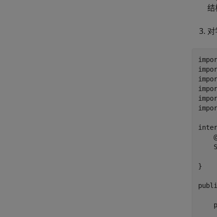
结
对
impor
impor
impo
impo
impo
impo
inter
    @
    
    
}

publi
    