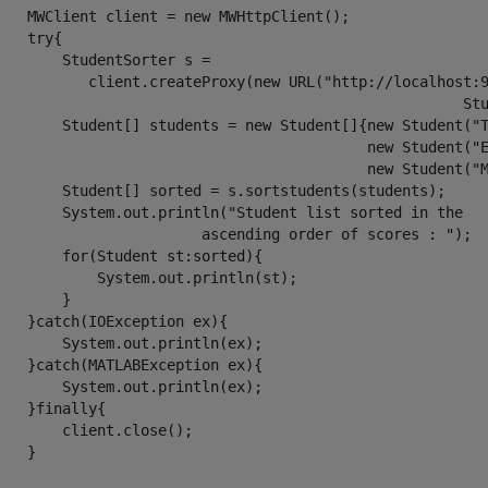
    MWClient client = new MWHttpClient();

   try{

       StudentSorter s = 

           client.createProxy(new URL("http://localhost:9
                                                      Stu
        Student[] students = new Student[]{new Student("T
                                           new Student("E
                                           new Student("M
        Student[] sorted = s.sortstudents(students);

        System.out.println("Student list sorted in the 

                        ascending order of scores : ");

       for(Student st:sorted){

           System.out.println(st);

       }

   }catch(IOException ex){

       System.out.println(ex);

   }catch(MATLABException ex){

       System.out.println(ex);

   }finally{

       client.close();        

   }


