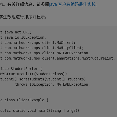
构。有关详细信息，请参阅
Java 客户端编码最佳实践
。
学生数组进行排序并显示。
t java.net.URL;

t java.io.IOException;

rt com.mathworks.mps.client.MWClient;

rt com.mathworks.mps.client.MWHttpClient;

rt com.mathworks.mps.client.MATLABException;

rt com.mathworks.mps.client.annotations.MWStructureList;

face StudentSorter {

MWStructureList({Student.class})

Student[] sortstudents(Student[] students) 

        throws IOException, MATLABException;

c class ClientExample {

public static void main(String[] args){
