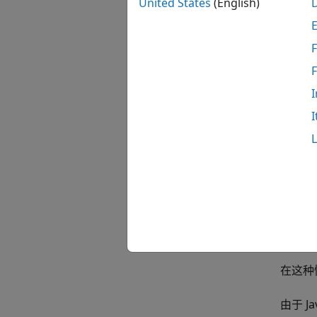
United States
(English)
S.sco
S.gr
F
此代码
S = 

I
    n
I
    s
    
可以通
S(2).
S(2).
S(2)
在这种
由于 Ja