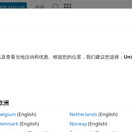
登录
获取 MATLAB
函数
App
属性
视频
回答
用了机器翻译。点击此处可查看最新英文版本。
MATLAB
中编组
Java
结构 (Structs)
以及查看当地活动和优惠。根据您的位置，我们建议您选择：
Uni
®
或
structs
）是 MATLAB
数组，其元素通过文本字段指示符访问
称为
字段
的数据容器组成。每个字段存储某种 MATLAB 数据
中的字段可以具有与任何 MATLAB 数据类型兼容的值，包括元
欧洲
ATLAB 中，创建一个结构体如下：
Belgium
(English)
Netherlands
(English)
Denmark
(English)
Norway
(English)
e = 'Ed Plum';
