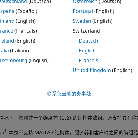
Deutschland
(Deutsch)
Österreich
(Deutsch)
re = 83;

España
(Español)
Portugal
(English)
ade = 'B+' 
inland
(English)
Sweden
(English)
创建一个具有三个字段的标量结构体 (
)：
S
France
(Français)
Switzerland
reland
(English)
Deutsch
ame: 'Ed Plum'

talia
(Italiano)
English
core: 83

grade: 'B+'
Luxembourg
(English)
Français
United Kingdom
(English)
过插入附加元素来创建多维结构体数组：
name = 'Toni Miller';

联系您当地的办事处
score = 91;

.grade = 'A-';
情况下，将创建一个维度为
的结构体数组。还支持具有附
(1,2)
®
va
本身不支持 MATLAB 结构体，服务器和客户端之间的编