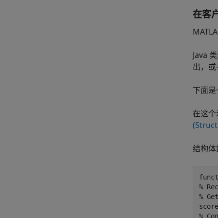
在客
MAT
Jav
出，或
下面是
在这个
(Struct
结构体
func
% Rec
% Get
score
% Co