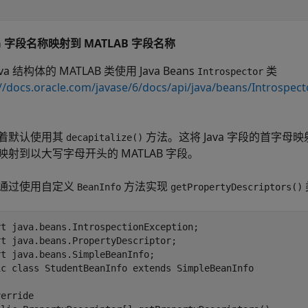
va 字段名称映射到
MATLAB
字段名称
va 结构体的 MATLAB 类使用 Java Beans
类
Introspector
//docs.oracle.com/javase/6/docs/api/java/beans/Introspect
着默认使用其
方法。这将 Java 字段的首字母
decapitalize()
映射到以大写字母开头的 MATLAB 字段。
通过使用自定义
方法实现
BeanInfo
getPropertyDescriptors()
rt java.beans.IntrospectionException;

t java.beans.PropertyDescriptor;

t java.beans.SimpleBeanInfo;

ic class StudentBeanInfo extends SimpleBeanInfo

erride
