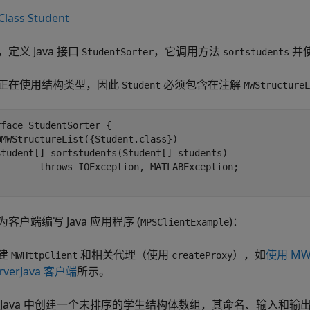
Class Student
定义 Java 接口
，它调用方法
并
StudentSorter
sortstudents
正在使用结构类型，因此
必须包含在注解
Student
MWStructureL
face StudentSorter {

MWStructureList({Student.class})

Student[] sortstudents(Student[] students) 

        throws IOException, MATLABException;

客户端编写 Java 应用程序 (
)：
MPSClientExample
建
和相关代理（使用
），如
使用 MWH
MWHttpClient
createProxy
rverJava 客户端
所示。
 Java 中创建一个未排序的学生结构体数组，其命名、输入和输出数量