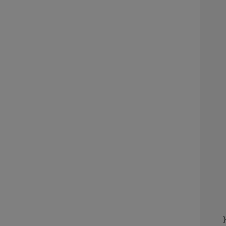
    
     
     
    
    
    
    
    
    
    
    
     
     
     
     
     
     
     
     
     
     
    }