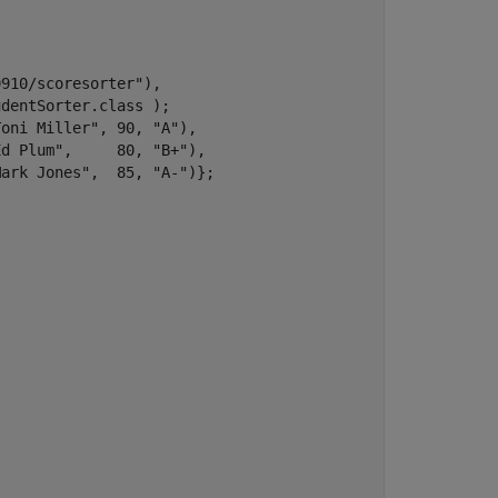
910/scoresorter"), 

dentSorter.class );

oni Miller", 90, "A"), 

d Plum",     80, "B+"),

ark Jones",  85, "A-")};
