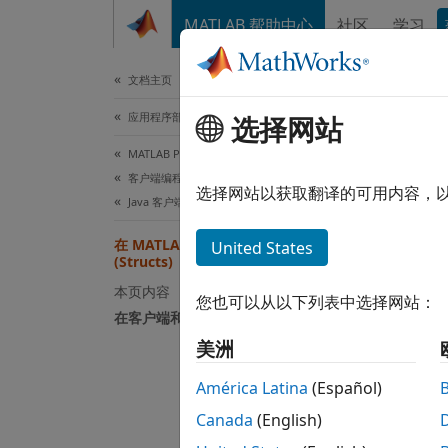
跳到内容
MATLAB 帮助中心
社区
学习
文档
文档主页
应用程序部署
选择网站
本页采
MATLAB Production Server
在
客户端编程
选择网站以获取翻译的可用内容，
Java 客户端编程
结构（
在 MATLAB 中编组 Java 结构
United States
(Structs)
结构由
本页内容
您也可以从以下列表中选择网站：
在客户端和服务器之间编组结构
结构体
美洲
在 M
América Latina
(Español)
Canada
(English)
S.nam