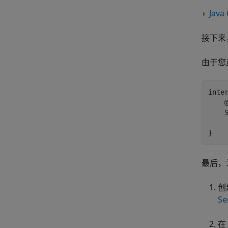
Java
接下来，
由于您
inter
    @
    
    
最后，为
创
Se
在