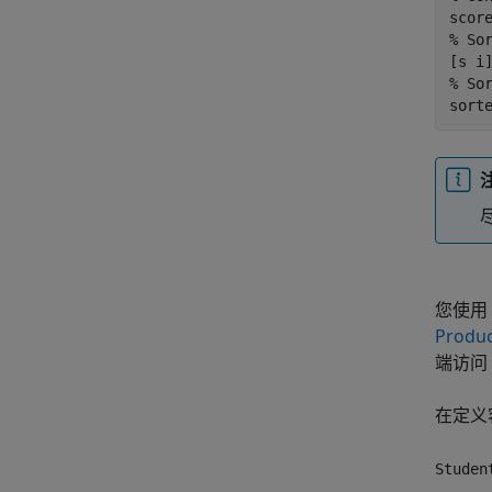
score
% Sor
[s i]
% So
sort
您使用 P
Produ
端访问
在定义客
Studen