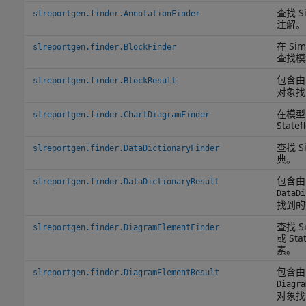
查找 S
slreportgen.finder.AnnotationFinder
注解。
在 Si
slreportgen.finder.BlockFinder
查找模
包含
slreportgen.finder.BlockResult
对象找
在模型
slreportgen.finder.ChartDiagramFinder
State
查找 S
slreportgen.finder.DataDictionaryFinder
典。
包含由
slreportgen.finder.DataDictionaryResult
DataDi
找到的
查找 S
slreportgen.finder.DiagramElementFinder
或 Sta
素。
包含由
slreportgen.finder.DiagramElementResult
Diagra
对象找