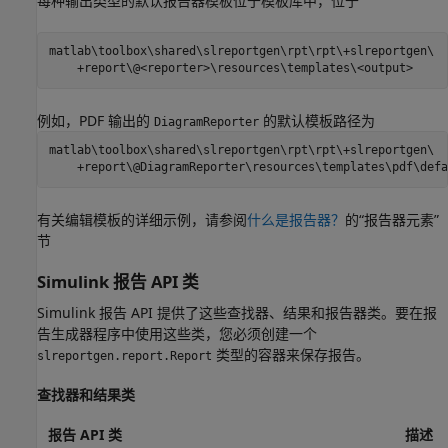
每种输出类型的默认报告器模板位于模板库中，位于
matlab\toolbox\shared\slreportgen\rpt\rpt\+slreportgen\

    +report\@<reporter>\resources\templates\<output>
例如，PDF 输出的
的默认模板路径为
DiagramReporter
matlab\toolbox\shared\slreportgen\rpt\rpt\+slreportgen\

    +report\@DiagramReporter\resources\templates\pdf\defa
有关编辑模板的详细示例，请参阅
什么是报告器？
的“报告器元素”
节
Simulink
报告 API 类
Simulink 报告 API 提供了这些查找器、结果和报告器类。要在报
告生成器程序中使用这些类，您必须创建一个
类型的容器来保存报告。
slreportgen.report.Report
查找器和结果类
报告 API 类
描述