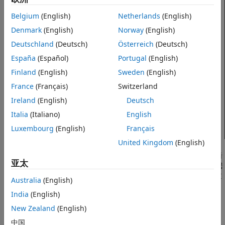
Belgium
(English)
Netherlands
(English)
Denmark
(English)
Norway
(English)
Deutschland
(Deutsch)
Österreich
(Deutsch)
España
(Español)
Portugal
(English)
Finland
(English)
Sweden
(English)
France
(Français)
Switzerland
Ireland
(English)
Deutsch
Italia
(Italiano)
English
Luxembourg
(English)
Français
United Kingdom
(English)
查找器返回的每个结果对象都有一个关联的报告器对象，用于报告
亚太
这些结果。报告器对象保存内容并格式化内容，例如属性表和数据
®
图。您将报告器对象添加到您的报告中。使用 MATLAB
报告 API
Australia
(English)
报告器定义常见的报告元素。请参阅
什么是报告器？
了解更多信
India
(English)
息。
New Zealand
(English)
所有查找器和报告器均具有以下特点：
中国