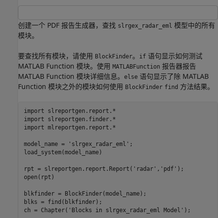
创建一个 PDF 报告生成器，查找
模型中的所有
slrgex_radar_eml
模块。
要查找所有模块，请使用
。
语句显示如何测试
BlockFinder
if
MATLAB Function 模块。使用
报告器报告
MATLABFunction
MATLAB Function 模块详细信息。
语句显示了除 MATLAB
else
Function 模块之外的模块如何使用
方法结果。
BlockFinder
find
import 
slreportgen.report.*
import 
slreportgen.finder.*
import 
mlreportgen.report.*
model_name = 
'slrgex_radar_eml'
;

load_system(model_name)

rpt = slreportgen.report.Report(
'radar'
,
'pdf'
);

open(rpt)

blkfinder = BlockFinder(model_name);

blks = find(blkfinder);

ch = Chapter(
'Blocks in slrgex_radar_eml Model'
);
