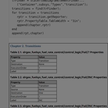
trFinder = StateflowDiagramElementFinder
...
   (
"Container"
,subsys,
"Types"
,
"transition"
);

for
 transition = transitions

   rptr = transition.getReporter;

   rptr.PropertyTable.TableWidth = 
"3in"
; 

end
append(rpt,chapter)