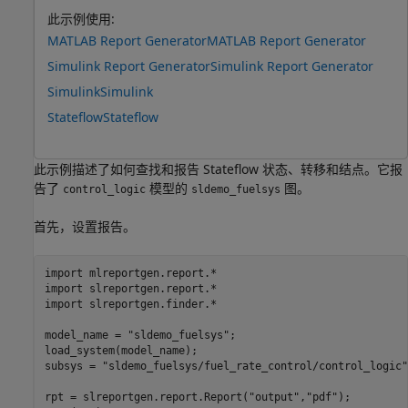
此示例使用:
MATLAB Report Generator
MATLAB Report Generator
Simulink Report Generator
Simulink Report Generator
Simulink
Simulink
Stateflow
Stateflow
此示例描述了如何查找和报告 Stateflow 状态、转移和结点。它报
告了
模型的
图。
control_logic
sldemo_fuelsys
首先，设置报告。
import 
mlreportgen.report.*
import 
slreportgen.report.*
import 
slreportgen.finder.*
model_name = 
"sldemo_fuelsys"
;

load_system(model_name);

subsys = 
"sldemo_fuelsys/fuel_rate_control/control_logic"
rpt = slreportgen.report.Report(
"output"
,
"pdf"
);
