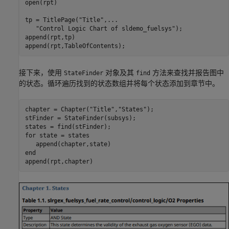
open(rpt)

tp = TitlePage(
"Title"
,
...
"Control Logic Chart of sldemo_fuelsys"
);

append(rpt,tp)

append(rpt,TableOfContents);
接下来，使用
对象及其
方法来查找并报告图中
StateFinder
find
的状态。循环遍历找到的状态数组并将每个状态添加到章节中。
chapter = Chapter(
"Title"
,
"States"
);

stFinder = StateFinder(subsys);

for
 state = states

end
append(rpt,chapter)