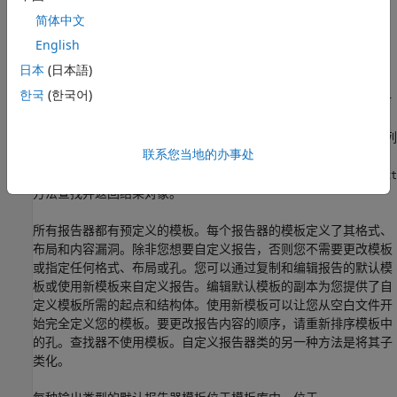
简体中文
默认行为和值
English
允许覆盖和自定义其输出
日本
(日本語)
한국
(한국어)
所有查找器都有
、
和
方法。
方法在结果对
find
hasNext
next
find
象数组中查找并返回每个找到的指定类型的元素的所有元素。
和
方法一次查找并返回一个元素，并用于遍历结果列
hasNext
next
联系您当地的办事处
表。
方法检查容器是否至少具有一个指定类型的元素。如
hasNext
果容器具有一个或多个元素，则
方法将其排队，以便
hasNext
next
方法查找并返回结果对象。
所有报告器都有预定义的模板。每个报告器的模板定义了其格式、
布局和内容漏洞。除非您想要自定义报告，否则您不需要更改模板
或指定任何格式、布局或孔。您可以通过复制和编辑报告的默认模
板或使用新模板来自定义报告。编辑默认模板的副本为您提供了自
定义模板所需的起点和结构体。使用新模板可以让您从空白文件开
始完全定义您的模板。要更改报告内容的顺序，请重新排序模板中
的孔。查找器不使用模板。自定义报告器类的另一种方法是将其子
类化。