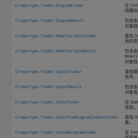
在 Si
slreportgen.finder.DiagramFinder
找模块
包含
slreportgen.finder.DiagramResult
对象找
查找 S
slreportgen.finder.ModelVariableFinder
用的变
包含由
slreportgen.finder.ModelVariableResult
ModelV
对象找
查找模
slreportgen.finder.SignalFinder
信号。
包含
slreportgen.finder.SignalResult
对象发
在 Sta
slreportgen.finder.StateFinder
状态。
查找 St
slreportgen.finder.StateflowDiagramElementFinder
素。
在 Si
slreportgen.finder.SystemDiagramFinder
找系统