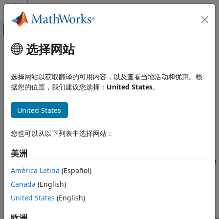
跳到内容
MATLAB 帮助中心
画布外导航菜单切换
选择网站
主要内容
文档主页
本页采用了机器翻译。点击此处可查看最新英文版本。
报告和数据库访问
为
Simulink
和
Stateflow
元素创建
选择网站以获取翻译的可用内容，以及查看当地活动和优惠。根
据您的位置，我们建议您选择：
United States
。
Simulink Report Generator
报告生成器
开始使用 Simulink Report Generator
United States
为 Simulink 和 Stateflow 元素创建报告生
®
查找器和报告器减少了编写代码查找和报告 Simulink
模型元素
成器
®
（例如图和模块）以及 Stateflow
图和转移等所需的时间和复杂
您也可以从以下列表中选择网站：
本页内容
性。
Simulink Report Generator™
报告 API 是 DOM API 之上的
一层。其查找器和报告器基于 Simulink 和 Stateflow 查找基类。
Simulink 报告 API 类
美洲
您可以指定用于查找特定元素的容器，例如子系统中的模块或图中
查找并报告模型中的模块
América Latina
(Español)
的状态。查找器对象在相应的查找器结果对象数组中返回其结果。
对不同的模块类型使用特定的查找器和报告器
Canada
(English)
查找并报告 Stateflow 元素
Simulink 报告 API 还包括报告器类，它返回容器的图像。该图像
United States
(English)
另请参阅
是模型的顶层。
欧洲