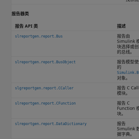
报告器类
报告 API 类
描述
报告由
slreportgen.report.Bus
Simulink 
块选择或创
的总线。
报告模型使
slreportgen.report.BusObject
的
Simulink.B
对象。
报告
C Call
slgreportgen.report.CCaller
模块。
报告
C
slreportgen.report.CFunction
Function
块。
报告
slreportgen.report.DataDictionary
Simulink 
据字典。