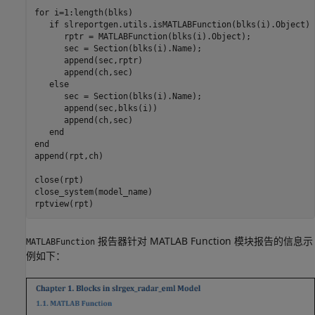
for
 i=1:length(blks)

if
 slreportgen.utils.isMATLABFunction(blks(i).Object)

      rptr = MATLABFunction(blks(i).Object);

      sec = Section(blks(i).Name);

      append(sec,rptr)

      append(ch,sec)

else
      sec = Section(blks(i).Name);

      append(sec,blks(i)) 

      append(ch,sec)

end
end
append(rpt,ch)

close(rpt)

close_system(model_name)

rptview(rpt)
报告器针对 MATLAB Function 模块报告的信息示
MATLABFunction
例如下：