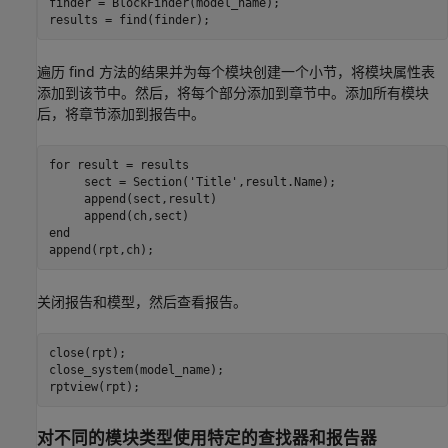
finder = BlockFinder(model_name); 

results = find(finder);
遍历 find 方法的结果并为每个模块创建一个小节，将模块属性表
添加到该节中。然后，将每个部分添加到章节中。添加所有模块
后，将章节添加到报告中。
for
 result = results

     sect = Section(
'Title'
,result.Name);

     append(sect,result)

end
append(rpt,ch);
关闭报告和模型，然后查看报告。
close(rpt);

close_system(model_name);

rptview(rpt);
对不同的模块类型使用特定的查找器和报告器