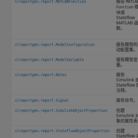
报告
slreportgen.report.MATLABFunction
MATLA
Function
块或
Stateflow
MATLAB 
数。
报告模型的
slreportgen.report.ModelConfiguration
动配置集。
报告模型变
slreportgen.report.ModelVariable
量。
报告
slreportgen.report.Notes
Simulink 
Stateflow
注释。
报告信号。
slreportgen.report.Signal
创建
slreportgen.report.SimulinkObjectProperties
Simulink 
象的属性表
创建
slreportgen.report.StateflowObjectProperties
Stateflow