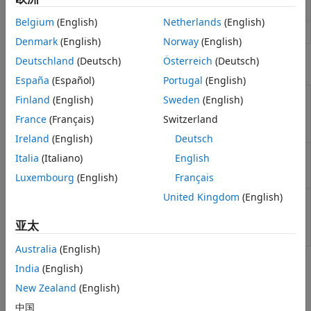
Data Store Read
从数据存储中读取数据
Belgium
(English)
Netherlands
(English)
Data Store Write
向数据存储中写入数据
Denmark
(English)
Norway
(English)
Deutschland
(Deutsch)
Österreich
(Deutsch)
类
España
(Español)
Portugal
(English)
Container for
Simulink.SimulationData.DataStoreMemory
Finland
(English)
Sweden
(English)
data store
France
(Français)
Switzerland
logging
information
Ireland
(English)
Deutsch
Fully
Simulink.SimulationData.BlockPath
Italia
(Italiano)
English
specified
block path
Luxembourg
(English)
Français
United Kingdom
(English)
访问记录的仿
Simulink.SimulationData.Dataset
真数据或对仿
真输入数据分
亚太
组
Australia
(English)
模型设置
India
(English)
New Zealand
(English)
全部展开
中国