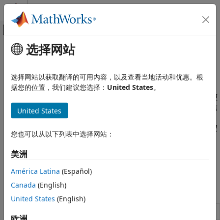
跳到内容
MATLAB 帮助中心
画布外导航菜单切换
选择网站
主要内容
文档主页
数据存储
Simulink
选择网站以获取翻译的可用内容，以及查看当地活动和优惠。根
建模
为模型不同级别的多个信号定义全局值
据您的位置，我们建议您选择：
United States
。
设计模型架构
较大的模型可能需要将各个信号发送给图中不同位置的多个单独模
块。您可以配置一个数据存储，以允许从模型中的任何位置访问信
类别
United States
号数据，类似于计算机程序中的全局变量。但是，与全局变量类
基于组件的建模
似，数据存储可能会降低模型的透明度，使模型验证更加困难。要
您也可以从以下列表中选择网站：
子系统
决定是否使用数据存储，请参阅
数据存储基础知识
。
库和模块集
美洲
模型引用
要在较大模型中传送信号，可以考虑使用
Goto
和
From
模块，而
不是数据存储。
变体系统
América Latina
(Español)
数据存储
Canada
(English)
模块
合成接口
United States
(English)
Data Store Memory
定义数据存储
欧洲