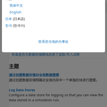
简体中文
数据存储诊断
English
日本
(日本語)
建模规范
한국
(한국어)
检查 Data Store Memory 模块的多任务、强定型和重影问题
检查数据存储模块采样时间是否存在建模错误
联系您当地的办事处
检查潜在的数据存储访问顺序问题
检查是否为数据存储模块启用了读取/写入诊断
主题
通过创建数据存储对全局数据建模
通过创建数据存储明确对全局内存中一个单独的块进行建模。
Log Data Stores
Configure a data store for logging so that you can view the
data stored in a simulation run.