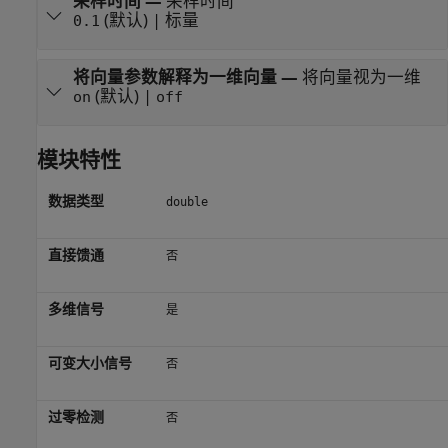
采样时间
—
采样时间
(默认) | 标量
0.1
将向量参数解释为一维向量
—
将向量视为一维
(默认) |
on
off
模块特性
数据类型
double
直接馈通
否
多维信号
是
可变大小信号
否
过零检测
否