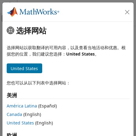
跳到内容
MATLAB 帮助中心
画布外导航菜单切换
选择网站
主要内容
文档主页
Uniform Random Number
Simulink
选择网站以获取翻译的可用内容，以及查看当地活动和优惠。根
Simulink 环境基础知识
生成均匀分布的随机数
据您的位置，我们建议您选择：
United States
。
模块库
Sources
全页展开
United States
库:
Uniform Random Number
您也可以从以下列表中选择网站：
Simulink / Sources
本页内容
描述
美洲
描述
示例
América Latina
(Español)
端口
Uniform Random Number
模块在您指定的间隔内生成均匀分布
Canada
(English)
参数
的随机数。要生成正态分布的随机数，请使用
Random Number
模块特性
United States
(English)
模块。两个模块都使用正态（高斯）随机数生成器（
：
函
'v4'
rng
扩展功能
®
数的传统 MATLAB
4.0 生成器）。
欧洲