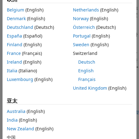
版本历史记录
您可以使用任何
Uniform Random Number
模块，利用相同的非
另请参阅
Belgium
(English)
Netherlands
(English)
负种子和参数生成可重复的序列。每次开始仿真时，种子都会重置
Denmark
(English)
Norway
(English)
为指定的值。
Deutschland
(Deutsch)
Österreich
(Deutsch)
应避免对随机信号求积分，因为求解器积分针对的只能为相对平滑
España
(Español)
Portugal
(English)
的信号。这种情况请改用
Band-Limited White Noise
模块。
Finland
(English)
Sweden
(English)
France
(Français)
Switzerland
此模块的数值参数在标量扩展后必须具有相同的维度。如果选中了
将向量参数解释为一维向量
复选框，而数值参数在标量扩展后是行
Ireland
(English)
Deutsch
或列向量，则模块将输出 1 维信号。如果清除
将向量参数解释为一
Italia
(Italiano)
English
维向量
复选框，模块将输出与参数具有相同维数的信号。
Luxembourg
(English)
Français
示例
United Kingdom
(English)
大数定律的例证
亚太
此示例显示如何使用 MATLAB 系统模块来说明大数定律。
Australia
(English)
打开模型
端口
India
(English)
New Zealand
(English)
输出
中国