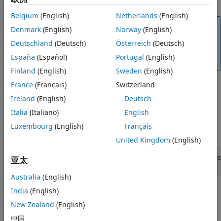
分析在容器模型或图上下文中无法访问的模型组件。
Belgium
(English)
Netherlands
(English)
注意
Denmark
(English)
Norway
(English)
有关原子子图的更多信息，请参阅
Create Reusable
Deutschland
(Deutsch)
Österreich
(Deutsch)
Subcomponents by Using Atomic Subcharts
España
(Español)
Portugal
(English)
(Stateflow)
。
Finland
(English)
Sweden
(English)
France
(Français)
Switzerland
使用
Simulink
Design Verifier
分析原子子图
Ireland
(English)
Deutsch
示例模型使用原子子图对冗余传感器对进
sf_atomic_sensor_pair
行建模。本例分析
图中的
子图。
Italia
(Italiano)
English
Sensor1
RedundantSensors
Luxembourg
(English)
Français
打开
示例模型：
sf_atomic_sensor_pair
United Kingdom
(English)
openExample(
'stateflow/ModelingARedundantSensorPairUs
亚太
'supportingFile'
,
'sf_atomic_sensor_pair'
);
Australia
(English)
India
(English)
该模型演示了如何使用原子子图来模型简单的冗余传感器对。
New Zealand
(English)
双击
图将其打开。
RedundantSensors
中国