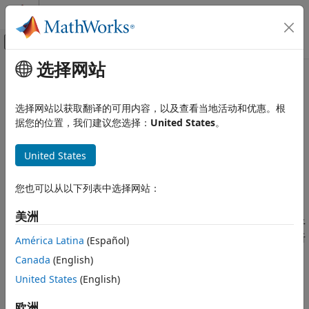
跳到内容
MATLAB 帮助中心
画布外导航菜单切换
选择网站
主要内容
文档主页
本页采用了机器翻译。点击此处可查看最新英文版本。
验证、确认和测试
分析
Stateflow
原子子图
选择网站以获取翻译的可用内容，以及查看当地活动和优惠。根
据您的位置，我们建议您选择：
United States
。
Simulink Design Verifier
生成测试
®
在 Stateflow
图中，
原子子图
是一个图形对象，允许您在多个图
United States
子系统和引用模型测试
®
和模型中重用相同的状态或子图。您可以使用
Simulink
Design
Verifier™
单独分析原子子图。您不必分析包含原子子图的图或包
Simulink Design Verifier
您也可以从以下列表中选择网站：
含该图的模型。
分析常见建模模式
美洲
如果您在分析大型模型时遇到问题，那么在受控环境中分析原子子
分析 Stateflow 原子子图
图会有所帮助。如
自下而上的模型分析方法
中所述，通过单独分析
América Latina
(Español)
本页内容
模型层次结构中的原子子图或其他组件，您可以分析模型以：
Canada
(English)
使用 Simulink Design Verifier 分析原子子
图
United States
(English)
解决减慢或阻止测试生成、属性证明或设计错误检测的问题。
欧洲