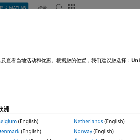
登录
获取 MATLAB
示例
函数
模块
视频
回答
用了机器翻译。点击此处可查看最新英文版本。
动推断分析的参数规范
以及查看当地活动和优惠。根据您的位置，我们建议您选择：
Uni
®
nk
Design Verifier™
自动执行参数配置中的参数选择过程，并
小值和最大值。
生成目标为
模型
时，
Simulink Design Verifier
会选取尽可能多
欧洲
生成目标为
生成的顶层模型代码
或
生成的模型引用代码
时，参数
Belgium
(English)
Netherlands
(English)
®
回调函数模型，在 MATLAB
工作区中定义
dFcn
codeTunablePa
Denmark
(English)
Norway
(English)