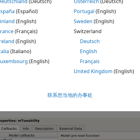
Deutschland
(Deutsch)
Österreich
(Deutsch)
España
(Español)
Portugal
(English)
inland
(English)
Sweden
(English)
France
(Français)
Switzerland
reland
(English)
Deutsch
talia
(Italiano)
English
Luxembourg
(English)
Français
United Kingdom
(English)
联系您当地的办事处
代码生成设置：