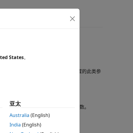
ted States
。
确定在
对象中配置的此类参
Simulink.Parameter
的参数进行参数配置。
亚太
配置中选择生成代码中可以改变值的参数。
Australia
(English)
和
。
ram
constParam
India
(English)