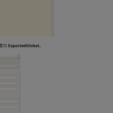
置为
ExportedGlobal
。