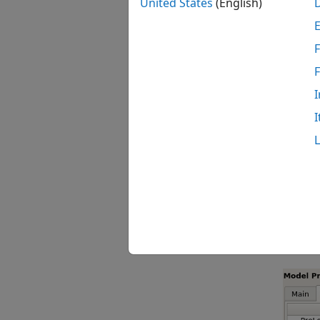
United States
(English)
F
I
I
模型的