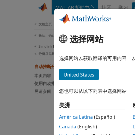
跳到内容
MATLAB 帮助中心
社区
学习
文档
文档主页
验证、确认和测试
选择网站
本页采
Simulink Design Verifier
自
分析常见建模模式
选择网站以获取翻译的可用内容，
自动推断分析的参数规范
Simuli
United States
本页内容
数的最
使用自动推断参数设定配置参数
您也可以从以下列表中选择网站：
另请参阅
当测试
美洲
当测试
América Latina
(Español)
PreLoa
Canada
(English)