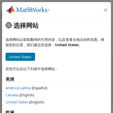
跳到内容
MATLAB 帮助中心
画布外导航菜单切换
选择网站
主要内容
文档主页
本页采用了机器翻译。点击此处可查看最新英文版本。
实时仿真和测试
二进制编码/解码重同步环回测试
选择网站以获取翻译的可用内容，以及查看当地活动和优惠。根
据您的位置，我们建议您选择：
United States
。
Simulink Real-Time
实时执行模型准备
United States
通信协议
此示例使用:
RS-232
Simulink Coder
Simulink Coder
您也可以从以下列表中选择网站：
Simulink
Simulink
二进制编码/解码重同步环回测试
美洲
Simulink Real-Time Target Support Package
Simulink
本页内容
Real-Time Target Support Package
另请参阅
América Latina
(Español)
Simulink Real-Time
Simulink Real-Time
Canada
(English)
United States
(English)
该模型展示了 FIFO 读取二进制模块处理被中断且仅部分完成消息
的能力。这是最糟糕的情况示例，其中每条消息都会被中断。
欧洲