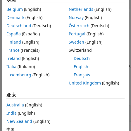
Belgium
(English)
Netherlands
(English)
分段消息构造器子系统包含在每个时间步仅准备并发送消息部分内
容的模块。
Denmark
(English)
Norway
(English)
Deutschland
(Deutsch)
Österreich
(Deutsch)
在接收端，FIFO Read BINARY 模块正在寻找两个不同的双字符
España
(Español)
Portugal
(English)
头。若发现
，则在端口 1 输出
。若发现
[170,1]
[3,170,1,N]
，则向端口 2 输出
。N 和 M 是介于 0 到
Finland
(English)
Sweden
(English)
[170,2]
[4,170,2,44,M]
255 之间的数值，分别用于递增和递减操作。
France
(Français)
Switzerland
Ireland
(English)
Deutsch
如果在某个时间步长内，FIFO 中未找到消息头，则该端口将输出
0。输出数据会被填充至 FIFO 读取二进制模块中指定的最大向量尺
Italia
(Italiano)
English
寸。在此示例中，输出向量的宽度为 6。第一个元素中的计数值表
Luxembourg
(English)
Français
示有多少个元素具有有效值。
United Kingdom
(English)
范围 1 显示接收到的消息 1 数据。范围 2 显示接收到的消息 2 数
亚太
据。
Australia
(English)
model = 
'slrt_ex_serialbinarysplit'
;

India
(English)
New Zealand
(English)
中国