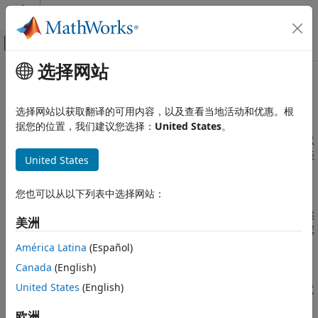
跳到内容
MATLAB 帮助中心
画布外导航菜单切换
选择网站
主要内容
文档主页
测试框架
验证、确认和测试
选择网站以获取翻译的可用内容，以及查看当地活动和优惠。根
单元测试，集成代码测试，闭环场景，库测试
据您的位置，我们建议您选择：
United States
。
Simulink Test
通过使用测试框架为您的模型创建特定于测试的仿真环境。您可以
测试编写
隔离用于单元测试的各个模块，还可以添加输入、验证逻辑和仪表
United States
类别
板模块。通过将物理被控对象模型添加到测试框架来执行闭环测
试。在更改生产模型之前，通过测试框架测试潜在的设计更改。
测试框架
您也可以从以下列表中选择网站：
测试用例和迭代
与使用单独的模型进行单元测试相比，测试框架在模型画布中提供
输入
美洲
了管理和同步功能。如果模型正在进行变更管理，您可以将测试框
输出
架保存在外部文件中，而无需更改主模型。
América Latina
(Español)
评估、准则和验证
Canada
(English)
您可以通过在 SIL 或 PIL 模式下仿真测试框架来测试生成的代码。
United States
(English)
您还可以通过为
C Caller
或
S-Function
模块创建测试框架来测试
外部人工代码。
欧洲