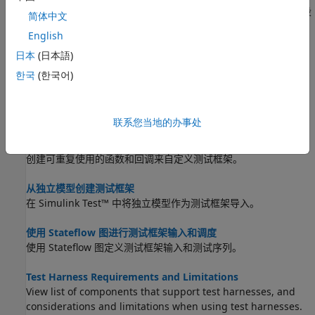
传输配置集和工作区变量，更新组件设计并重建框架以反映最新设
简体中文
计。
English
特定模型元素的测试框架构建
日本
(日本語)
®
描述如何为某些 Simulink
语义和组件类型构建测试框架。
한국
(한국어)
测试库模块
对库、库模块和链接模块应用测试来测试可重复使用的组件。
联系您当地的办事处
自定义测试框架
创建可重复使用的函数和回调来自定义测试框架。
从独立模型创建测试框架
在
Simulink Test™
中将独立模型作为测试框架导入。
使用 Stateflow 图进行测试框架输入和调度
使用 Stateflow 图定义测试框架输入和测试序列。
Test Harness Requirements and Limitations
View list of components that support test harnesses, and
considerations and limitations when using test harnesses.