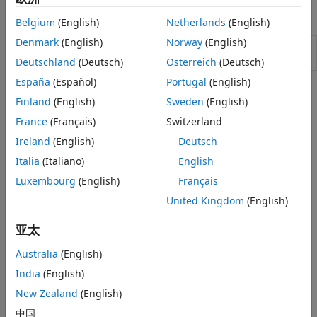
工具
Belgium
(English)
Netherlands
(English)
Denmark
(English)
Norway
(English)
Simulink 测
在不同执行环境中测试模型和代码，管理测试
试管理器
套件，以及分析并报告结果
Deutschland
(Deutsch)
Österreich
(Deutsch)
España
(Español)
Portugal
(English)
主题
Finland
(English)
Sweden
(English)
Test Harnesses for Models and Model Components
France
(Français)
Switzerland
Compare model and component test harnesses and their
Ireland
(English)
Deutsch
parameters, and model and test harness synchronization.
Italia
(Italiano)
English
创建测试框架
Luxembourg
(English)
Français
使用测试框架隔离在测组件。
United Kingdom
(English)
创建或导入测试框架并选择属性
亚太
为您的模型和子系统创建、导入和自定义测试框架配置。
Australia
(English)
管理测试框架
India
(English)
管理测试框架，包括打开、转换、关闭、删除和导出。
New Zealand
(English)
同步测试框架和模型之间的更改
中国