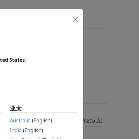
ted States
。
 of a semiconductor module
亚太
or module
Australia
(English)
ctors to ambient temperature
(自 R2021b 起)
India
(English)
layer of material