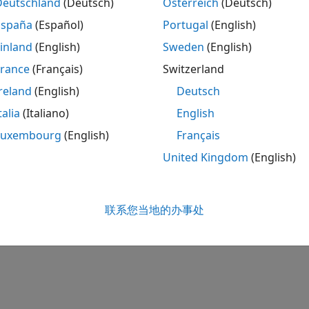
Deutschland
(Deutsch)
Österreich
(Deutsch)
España
(Español)
Portugal
(English)
inland
(English)
Sweden
(English)
ting Thermal Effects in Semiconductors
France
(Français)
Switzerland
te generated heat and device temperature by using the the
reland
(English)
Deutsch
本页内容对您有帮助吗？
talia
(Italiano)
English
Luxembourg
(English)
Français
United Kingdom
(English)
联系您当地的办事处