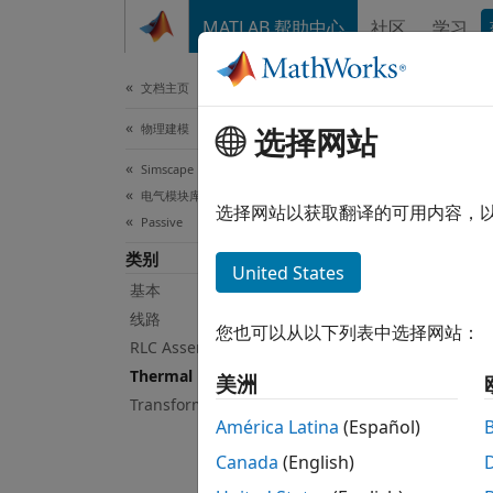
跳到内容
MATLAB 帮助中心
社区
学习
文档
文档主页
物理建模
The
选择网站
Simscape Electrical
电气模块库
基础热
选择网站以获取翻译的可用内容，
Passive
使用考
类别
United States
Sim
基本
线路
您也可以从以下列表中选择网站：
Caue
RLC Assemblies
Thermal
美洲
Fost
Transformers
América Latina
(Español)
Heat
Canada
(English)
Ther