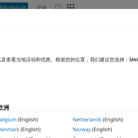
登录
获取 MATLAB
示例
函数
模块
App
视频
回答
rmal
组件
以及查看当地活动和优惠。根据您的位置，我们建议您选择：
Uni
尔表示法和福斯特表示法对热功率损耗进行建模。
scape 模块
r Thermal Model
Heat transfer through multiple layers
欧洲
er Thermal Model
Heat transfer through a semiconduct
Belgium
(English)
Netherlands
(English)
sink
Dissipate heat from power semicondu
Denmark
(English)
Norway
(English)
mal Resistor
Heat transfer by conduction through a 