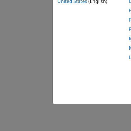
United States
(English)
主题
F
Simula
Simula
I
I