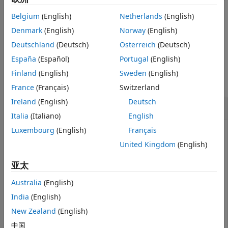
整数值。
的大小是
m
×
n
，其中
m
是
的元素的乘积，
n
版本历史记录
dFF
levels
Belgium
(English)
Netherlands
(English)
是
的长度。
levels
另请参阅
Denmark
(English)
Norway
(English)
示例
Deutschland
(Deutsch)
Österreich
(Deutsch)
España
(Español)
Portugal
(English)
示例
Finland
(English)
Sweden
(English)
全部折叠
France
(Français)
Switzerland
Ireland
(English)
Deutsch
创建完全析因设计
Italia
(Italiano)
English
Luxembourg
(English)
Français
United Kingdom
(English)
创建一个针对两个因子的完全析因设计，第一个因子有二个水
平，第二个因子有四个水平。
亚太
Australia
(English)
dFF = fullfact([2 4])
India
(English)
New Zealand
(English)
dFF = 
8×2
中国