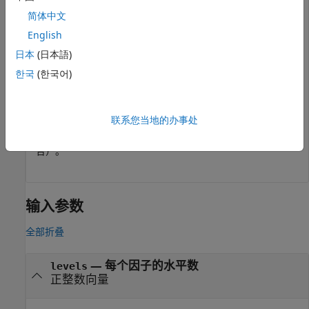
     1     1

简体中文
     2     1

     1     2

English
     2     2

日本
(日本語)
     1     3

     2     3

한국
(한국어)
     1     4

     2     4

联系您当地的办事处
的每行对应于完全析因设计中的一个处理（因子水平的组
dff
合）。
输入参数
全部折叠
—
每个因子的水平数
levels
正整数向量