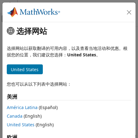
跳到内容
MATLAB 帮助中心
画布外导航菜单切换
选择网站
主要内容
文档主页
本页翻译不是最新的。点击此处可查看最新英文版本。
AI 与统计
选择网站以获取翻译的可用内容，以及查看当地活动和优惠。根
fullfact
据您的位置，我们建议您选择：
United States
。
Statistics and Machine Learning Toolbox
工业统计
完全析因设计
United States
试验设计 (DOE)
全页折叠
fullfact
您也可以从以下列表中选择网站：
语法
本页内容
美洲
语法
dFF = fullfact(levels)
说明
描述
América Latina
(Español)
示例
Canada
(English)
返回数值矩阵
，其中包含由
= fullfact(
)
dFF
levels
dFF
levels
输入参量
指定的完全析因设计的处理。输入向量
的元素对应于每个
United States
(English)
levels
提示
单独因子的水平数。
的每行对应于一种处理（因子水平的组
dFF
替代功能
合）。
的每列包含单个因子的处理值，即范围从 1 到水平数的
欧洲
dFF