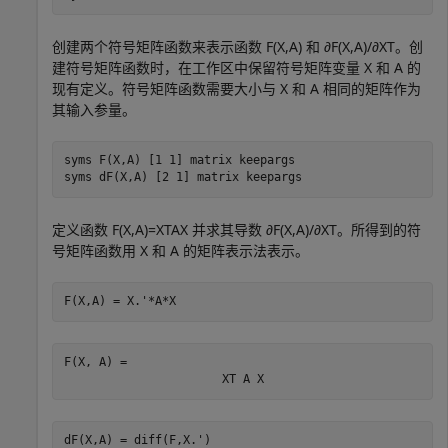
创建两个符号矩阵函数来表示函数
F
(
X
,
A
)
和
∂
F
(
X
,
A
)
/
∂
X
T
。创
建符号矩阵函数时，在工作区中保留符号矩阵变量
X
和
A
的
现有定义。符号矩阵函数需要大小与
X
和
A
相同的矩阵作为
其输入参量。
syms 
F(X,A)
[1 1]
matrix
keepargs
syms 
dF(X,A)
[2 1]
matrix
keepargs
定义函数
F
(
X
,
A
)
=
X
T
A
X
并求其导数
∂
F
(
X
,
A
)
/
∂
X
T
。所得到的符
号矩阵函数用
X
和
A
的矩阵表示法表示。
F(X,A) = X.'*A*X
F(X, A) = 
X
T
A
X
dF(X,A) = diff(F,X.')