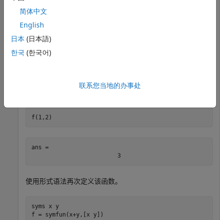
简体中文
syms 
f(x,y)
English
f(x,y) = x + y
日本
(日本語)
한국
(한국어)
f(x, y) = 
x
+
y
联系您当地的办事处
求
和
时
的值。
x = 1
y = 2
f
f(1,2)
ans = 
3
使用形式语法再次定义该函数。
syms 
x
y
f = symfun(x+y,[x y])