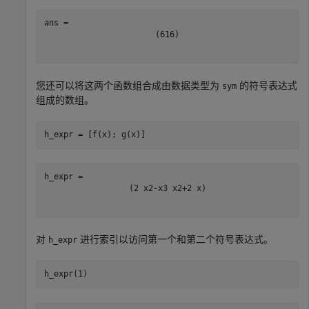
(
6
16
)
您还可以将这两个函数组合成由数据类型为
的符号表达式
sym
组成的数组。
h_expr = [f(x); g(x)]
(
2
x
2
-
x
3
x
2
+
2
x
)
对
进行索引以访问第一个和第二个符号表达式。
h_expr
h_expr(1)