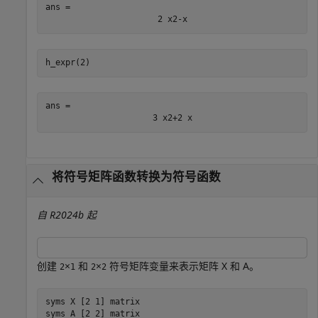
ans = 
2
x
2
-
x
h_expr(2)
ans = 
3
x
2
+
2
x
将符号矩阵函数转换为符号函数
自 R2024b 起
创建
×
和
×
符号矩阵变量来表示矩阵
X
和
A
。
2
1
2
2
syms 
X
[2 1]
matrix
syms 
A
[2 2]
matrix