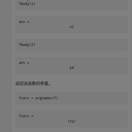
fbody(1)
ans = 
x
2
fbody(2)
ans = 
y
4
返回该函数的参量。
fvars = argnames(f)
fvars = 
(
x
y
)