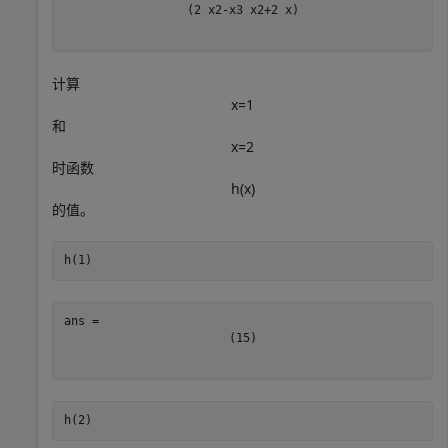
(
2
x
2
-
x
3
x
2
+
2
x
)
计算
x
=
1
和
x
=
2
时函数
h
(
x
)
的值。
h(1)
(
1
5
)
h(2)