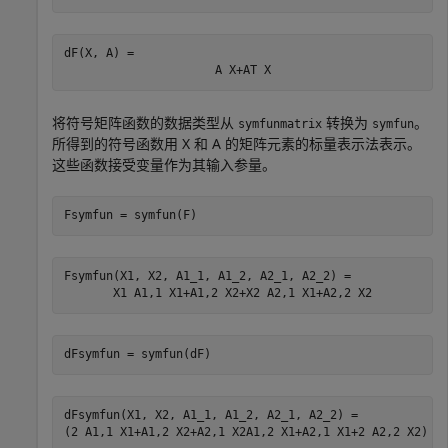
dF(X, A) = 
A
X
+
A
T
X
将符号矩阵函数的数据类型从
转换为
。
symfunmatrix
symfun
所得到的符号函数用
X
和
A
的矩阵元素的标量表示法表示。
这些函数接受变量作为其输入参量。
Fsymfun = symfun(F)
Fsymfun(X1, X2, A1_1, A1_2, A2_1, A2_2) = 
X
1
A
1
,
1
X
1
+
A
1
,
2
X
2
+
X
2
A
2
,
1
X
1
+
A
2
,
2
X
2
dFsymfun = symfun(dF)
(
2
A
1
,
1
X
1
+
A
1
,
2
X
2
+
A
2
,
1
X
2
A
1
,
2
X
1
+
A
2
,
1
X
1
+
2
A
2
,
2
X
2
)