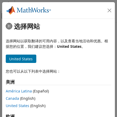
跳到内容
MATLAB 帮助中心
画布外导航菜单切换
选择网站
主要内容
文档主页
symfun
数学和优化
选择网站以获取翻译的可用内容，以及查看当地活动和优惠。根
创建符号函数
据您的位置，我们建议您选择：
United States
。
Symbolic Math Toolbox
MATLAB 中的符号计算
全页折叠
United States
符号变量、表达式、函数和设置
语法
Symbolic Math Toolbox
您也可以从以下列表中选择网站：
f(inputs) = formula
MATLAB 中的符号计算
f = symfun(formula,inputs)
美洲
符号与数值之间的转换
f = symfun(fM)
说明
América Latina
(Español)
symfun
Canada
(English)
创建符号函数
。例如，
。
本页内容
(
) =
f
f(x,y) = x + y
f
inputs
formula
中的符号变量是输入参量。符号表达式
是函数
United States
(English)
inputs
formula
f
语法
的主体。
描述
欧洲