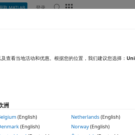
登录
获取 MATLAB
示例
函数
模块
App
视频
回答
mulink 中的通信
®
CAN 或 UDP 的 XCP 在 Simulink
中进行车载网络通信
以及查看当地活动和优惠。根据您的位置，我们建议您选择：
Uni
cle Network Toolbox™ 模块库包括一个 XCP 通信模块集，这些
Simulink 模型中执行基于 CAN 或 UDP 的 XCP 通信。
开
欧洲
CP CAN
Belgium
(English)
Netherlands
(English)
Denmark
(English)
Norway
(English)