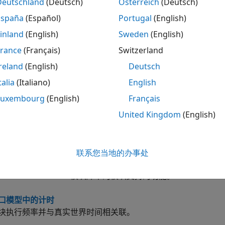
CP CAN FD
Deutschland
(Deutsch)
Österreich
(Deutsch)
España
(Español)
Portugal
(English)
CP UDP
inland
(English)
Sweden
(English)
France
(Français)
Switzerland
reland
(English)
Deutsch
talia
(Italiano)
English
hicle Network Toolbox XCP 模块库
Luxembourg
(English)
Français
CP 模块库。
United Kingdom
(English)
le Network Toolbox XCP Simulink 模块
le Network Toolbox XCP 模块库概述。
联系您当地的办事处
模块功能
cle Network Toolbox 模块库中的模块支持的功能。
口模型中的计时
块执行频率并与真实世界时间相关联。