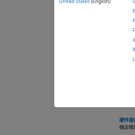
X
United States
(English)
X
F
I
主题
I
打开 Ve
访问 X
Vehic
Vehic
支持的
Vehi
硬件接
确定模