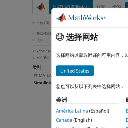
跳到内容
MATLAB 帮助中心
社区
学习
文档
文档主页
测试和测量
Si
选择网站
汽车
Vehicle Network Toolbox
使用基于 
选择网站以获取翻译的可用内容，
XCP 通信
Vehi
类别
许您在 
United States
在 MATLAB 中进行通信
模块
Simulink 中的通信
您也可以从以下列表中选择网站：
全部展
美洲
X
América Latina
(Español)
Canada
(English)