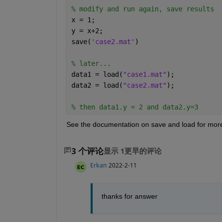
% modify and run again, save results
x = 1;
y = x+2;
save(
'case2.mat'
)
% later...
data1 = load(
"case1.mat"
);
data2 = load(
"case2.mat"
);
% then data1.y = 2 and data2.y=3
See the documentation on save and load for mor
3 个评论
显示 1更早的评论
Erkan
2022-2-11
thanks for answer