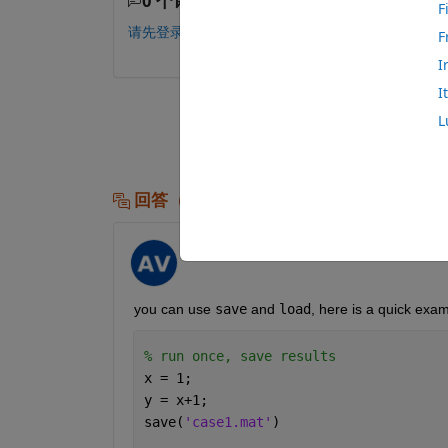
0 个评论
F
请先登录，再进行评论。
F
I
I
L
回答（1 个）
AndresVar
2022-2-11
you can use 
save
 and 
load
, here is a quick exam
% run once, save results
x = 1;
y = x+1;
save(
'case1.mat'
)