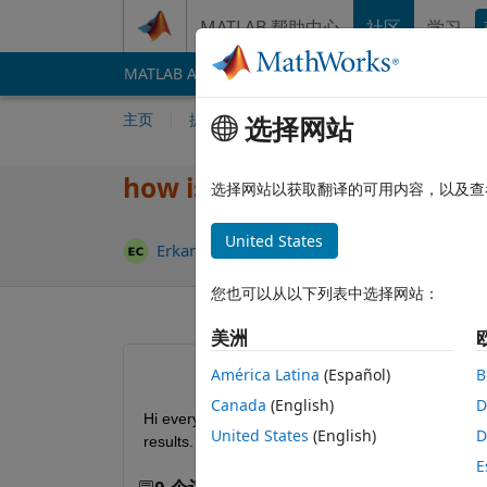
跳到内容
MATLAB 帮助中心
社区
学习
MATLAB Answers
File Exchange
Cody
AI 
主页
提问
回答
浏览
MATLAB 常
选择网站
how is keep the output val
选择网站以获取翻译的可用内容，以及查
United States
更新时间：202
Erkan
2022 2 10
1 个回答
您也可以从以下列表中选择网站：
美洲
América Latina
(Español)
B
Canada
(English)
D
Hi everybody, I ran the  a program and got the res
United States
(English)
D
results. How can I compare the first results with th
E