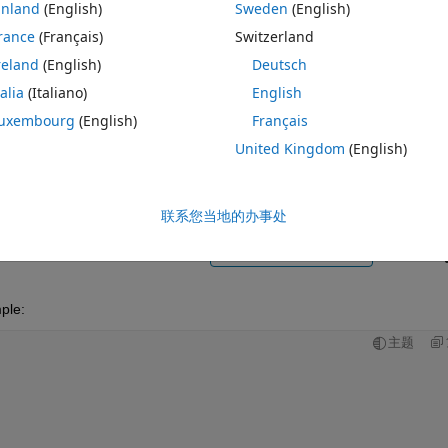
inland
(English)
Sweden
(English)
rance
(Français)
Switzerland
reland
(English)
Deutsch
talia
(Italiano)
English
请先登录，再回答
uxembourg
(English)
Français
United Kingdom
(English)
共享
请先登
联系您当地的办事处
0 个投票
在 MATLAB Online 中打开
ple:
主题