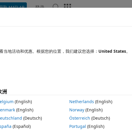
登录
获取 MATLAB
Chat Playground
讨论
竞赛
博客
帖子
更多
见问题解答
更多
ues in program?
看当地活动和优惠。根据您的位置，我们建议您选择：
United States
。
2 2 11
8 次查看（30 天）
显示 更
欧洲
elgium
(English)
Netherlands
(English)
0 个投票
enmark
(English)
Norway
(English)
ults. After making a change in the same program, I ran it again and got 
eutschland
(Deutsch)
Österreich
(Deutsch)
e second results? i.e. how can I keep the first results?
spaña
(Español)
Portugal
(English)