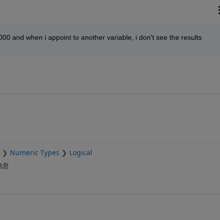
000 and when i appoint to another variable, i don't see the results
Numeric Types
Logical
信息