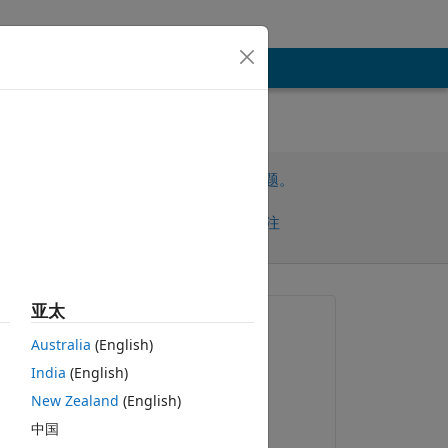
请先登录，再回答此问题。
共享
请先登录再关注
早的评论
亚太
提问:
Australia
(English)
Erkan
India
(English)
2022-2-10
the 
New Zealand
(English)
评论：
中国
Erkan