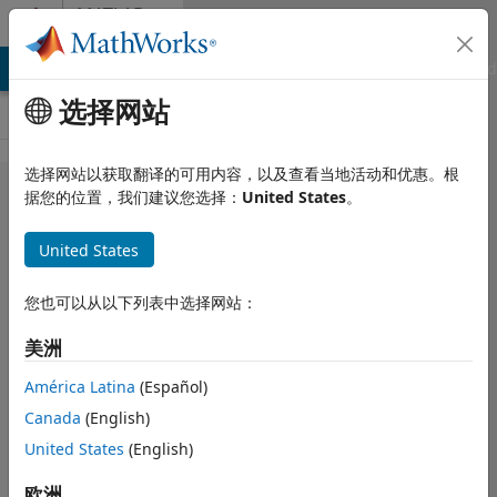
跳到内容
MATLAB
Answers
MATLAB Answers
File Exchange
Cody
AI Chat Playground
选择网站
选择网站以获取翻译的可用内容，以及查看当地活动和优惠。根
How can I
据您的位置，我们建议您选择：
United States
。
express
United States
bitsets,
arrays and
您也可以从以下列表中选择网站：
structures
美洲
datatypes in
requirements
América Latina
(Español)
Canada
(English)
table?
United States
(English)
Cristian Napole
欧洲