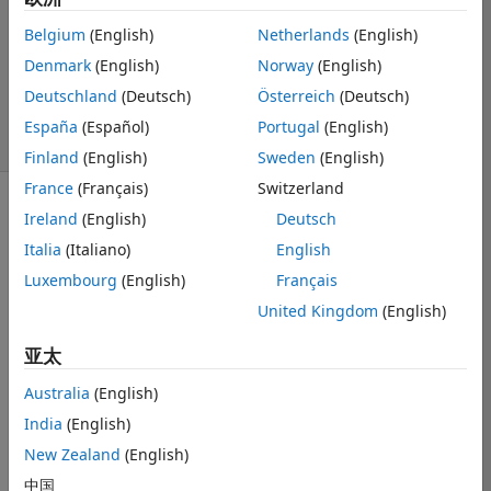
2022 11 28
Belgium
(English)
Netherlands
(English)
1 个回答
Denmark
(English)
Norway
(English)
更新时间：2026 2
2
Deutschland
(Deutsch)
Österreich
(Deutsch)
12 次查看（30
España
(Español)
Portugal
(English)
天）
Finland
(English)
Sweden
(English)
France
(Français)
Switzerland
Ireland
(English)
Deutsch
Italia
(Italiano)
English
Luxembourg
(English)
Français
Is there any 
United Kingdom
(English)
explicit way in 
which I can 
亚太
express custom 
Australia
(English)
datatypes such 
as bitsets, 
India
(English)
arrays and 
New Zealand
(English)
structures for 
中国
requirements 