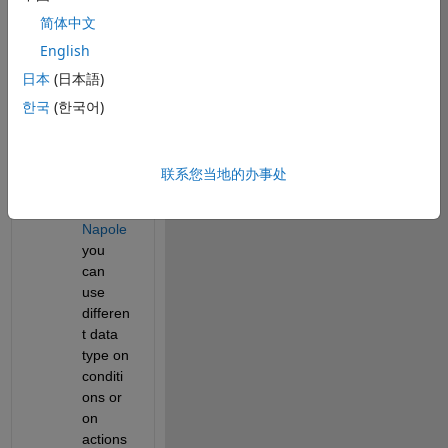
table block?.
简体中文
English
1 个评论
日本
(日本語)
Ayush
한국
(한국어)
2022-
12-1
联系您当地的办事处
@Cristi
an 
Napole
you 
can 
use 
differen
t data 
type on 
conditi
ons or 
on 
actions 