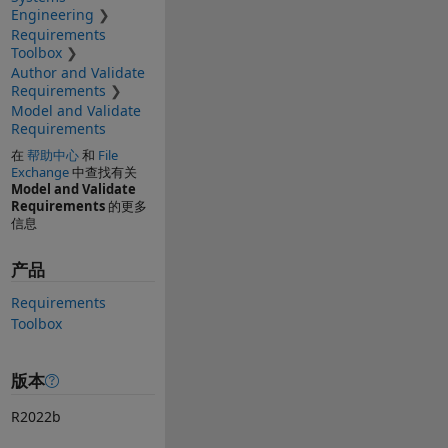
Engineering
Requirements
Toolbox
Author and Validate
Requirements
Model and Validate
Requirements
在
帮助中心
和
File
Exchange
中查找有关
Model and Validate
Requirements
的更多
信息
产品
Requirements
Toolbox
版本
R2022b