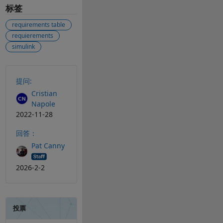
标签
requirements table
requierements
simulink
另请参阅
提问:
Cristian
Napole
2022-11-28
回答：
Pat Canny
2026-2-2