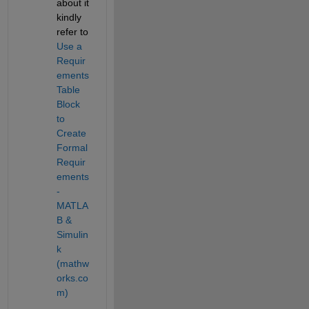
about it 
kindly 
refer to 
Use a 
Requir
ements 
Table 
Block 
to 
Create 
Formal 
Requir
ements 
- 
MATLA
B & 
Simulin
k 
(mathw
orks.co
m)