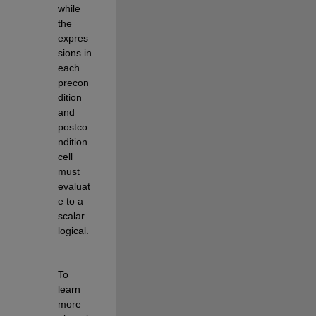
while 
the 
expres
sions in 
each 
precon
dition 
and 
postco
ndition 
cell 
must 
evaluat
e to a 
scalar 
logical.
To 
learn 
more 