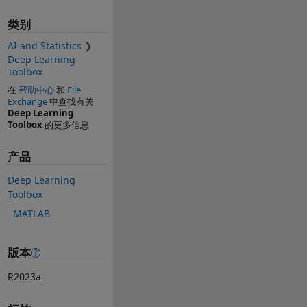
类别
AI and Statistics
Deep Learning
Toolbox
在
帮助中心
和
File
Exchange
中查找有关
Deep Learning
Toolbox
的更多信息
产品
Deep Learning
Toolbox
MATLAB
版本
R2023a