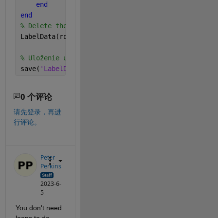
end
end
% Delete the rows we need to
LabelData(rowsToDelete, :) = [];
% Uloženie upravenej tabuľky
save(
'LabelData.mat'
, 
'LabelData'
);
0 个评论
请先登录，再进
行评论。
Peter
Perkins
2023-6-
5
You don't need 