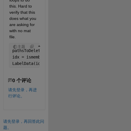
loops to do 
this. Hard to 
verify that this 
does what you 
are asking for 
with no mat 
file.
主题
pathsToDelete = {
'E:\ADRIAN\BAKALARKA\DATASET\vset
idx = ismember(LabelData.imageFilename, pathsToDel
LabelData(idx, :) = [];
0 个评论
请先登录，再进
行评论。
请先登录，再回答此问
题。