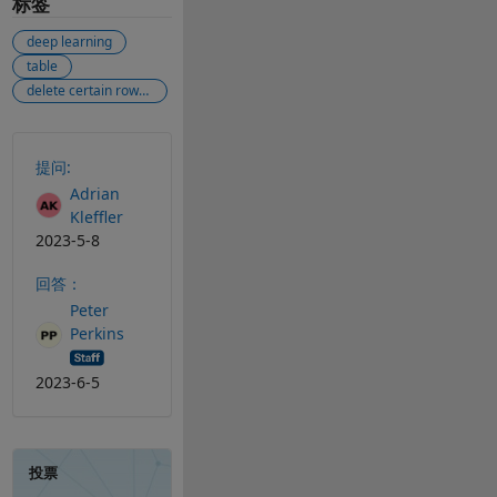
标签
deep learning
table
delete certain rows in table
另请参阅
提问:
Adrian
Kleffler
2023-5-8
回答：
Peter
Perkins
2023-6-5