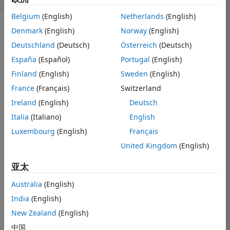
Belgium
(English)
Netherlands
(English)
Denmark
(English)
Norway
(English)
显示 更早的评论
Deutschland
(Deutsch)
Österreich
(Deutsch)
España
(Español)
Portugal
(English)
Hello, I need to 
Finland
(English)
Sweden
(English)
remove 
France
(Français)
Switzerland
multiple rows in 
Ireland
(English)
Deutsch
table... I have a 
table where the 
Italia
(Italiano)
English
first column is 
Luxembourg
(English)
Français
imageFilename 
United Kingdom
(English)
and there are 
paths to the 
亚太
images... i 
need to remove 
Australia
(English)
some rows by 
India
(English)
telling the 
program exact 
New Zealand
(English)
path... for 
中国