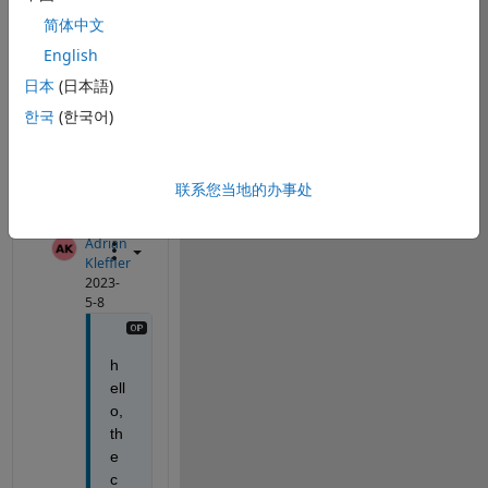
example i have 
简体中文
list of 60 paths 
which i want to 
English
remove from 
日本
(日本語)
table... how to 
한국
(한국어)
do this ? thanks 
for answers 
联系您当地的办事处
5 个
显示 3更
评论
早的评论
Adrian
Kleffler
2023-
5-8
h
ell
o, 
th
e 
c