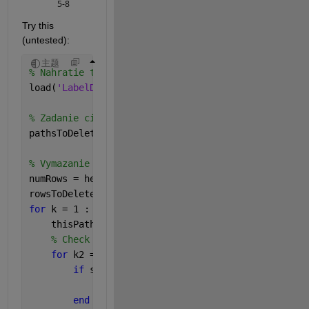
5-8
Try this 
(untested):
主题
% Nahratie tabulky LabelData
load(
'LabelData.mat'
);
% Zadanie ciest k obrazkom, ktoré chceš vymazať
pathsToDelete = {
'E:\ADRIAN\BAKALARKA\DATASET\vset
% Vymazanie riadkov s danými cestami
numRows = height(LabelData)
rowsToDelete = false(numRows, 1);
for 
k = 1 : length(pathsToDelete)
    thisPath = pathsToDelete{k};
% Check every row in the table for this path.
for 
k2 = 1 : numRows
if 
strcmpi(LabelData.imageFilename{k2}, th
            rowsToDelete(k2) = true;
end