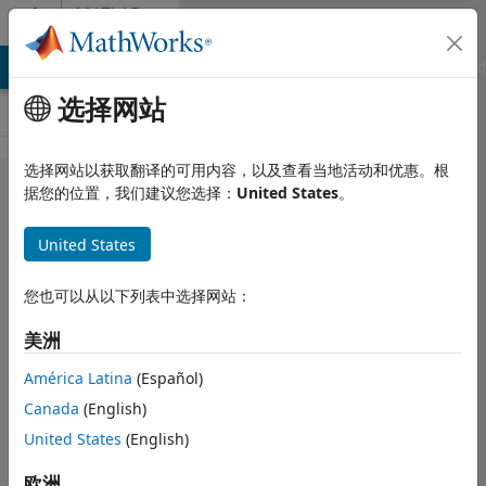
跳到内容
MATLAB
Answers
MATLAB Answers
File Exchange
Cody
AI Chat Playground
选择网站
选择网站以获取翻译的可用内容，以及查看当地活动和优惠。根
How to
据您的位置，我们建议您选择：
United States
。
remove
United States
rows in
table?
您也可以从以下列表中选择网站：
美洲
Adrian Kleffler
2023 5 8
América Latina
(Español)
2 个回答
Canada
(English)
更新时间：2023 6
United States
(English)
5
6 次查看（30 天）
欧洲