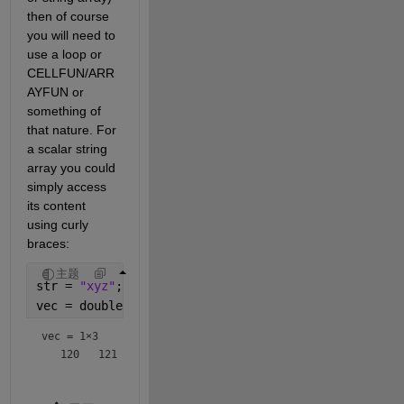
then of course 
you will need to 
use a loop or 
CELLFUN/ARR
AYFUN or 
something of 
that nature. For 
a scalar string 
array you could 
simply access 
its content 
using curly 
braces:
主题
str = 
"xyz"
;
vec = double(str{1})
vec =
1×3