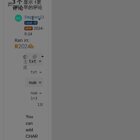
3 个
显示 1更
评论
早的评论
Stephen23
2024-
9-24
Ran in:
txt = char(120:122)
主
题
txt = 
'xyz'
num = uint8(txt)
num =
1×3
You 
can 
add 
CHAR 