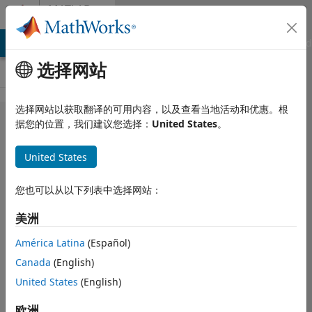
跳到内容
MATLAB
Answers
MATLAB Answers
File Exchange
Cody
AI Chat Playground
选择网站
选择网站以获取翻译的可用内容，以及查看当地活动和优惠。根
How do I
据您的位置，我们建议您选择：
United States
。
do
United States
char2num
(assume
您也可以从以下列表中选择网站：
Ascii)?
美洲
América Latina
(Español)
Gavin
Canada
(English)
2024 9 24
1 个回答
United States
(English)
回答已采纳
欧洲
更新时间：2024 9