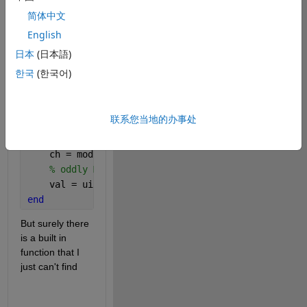
val = unicode2native(ch(1:1),
'US-ASCII'
);
简体中文
I suppose I can 
English
make
日本
(日本語)
主题
한국
(한국어)
function 
val = char2num(ch)  
% return a single asci
if 
ischar(ch) || isstring(ch)
    val = unicode2native(ch(1:1),
'US-ASCII'
);
联系您当地的办事处
    val = val(1:1); 
% because if it's a string ch(1
else 
% it's already a number?
    ch = mod(ch,256); 
% Too big? take LSB
% oddly ML mod() allows fractions so ...
    val = uint8(ch); 
% round if needed
end
But surely there 
is a built in 
function that I 
just can't find