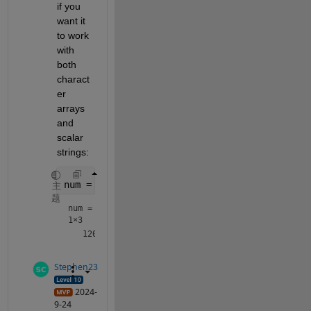
if you 
want it 
to work 
with 
both 
charact
er 
arrays 
and 
scalar 
strings:
num = uint8(char(txt))
主
题
num =
1×3
Stephen23
2024-
9-24