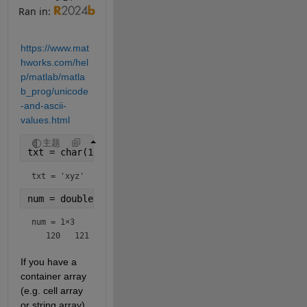
Ran in:
https://www.mat
hworks.com/hel
p/matlab/matla
b_prog/unicode
-and-ascii-
values.html
主题
txt = char(120:122)
txt = 
'xyz'
num = double(txt)
num =
1×3
If you have a 
container array 
(e.g. cell array 
or string array) 