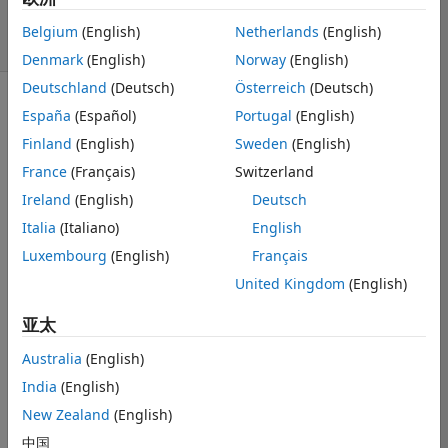
24
Belgium
(English)
Netherlands
(English)
7 次查看（30 天）
Denmark
(English)
Norway
(English)
Deutschland
(Deutsch)
Österreich
(Deutsch)
显示 更早的评论
España
(Español)
Portugal
(English)
Finland
(English)
Sweden
(English)
France
(Français)
Switzerland
num2 char is 
Ireland
(English)
Deutsch
easy enough 
Italia
(Italiano)
English
num = 
Luxembourg
(English)
Français
char(122) 
returns 'z' ; but 
United Kingdom
(English)
how can I get 
back to the 
亚太
ascii value from 
Australia
(English)
a char?
India
(English)
Do I really have 
to do all this:
New Zealand
(English)
中国
主题