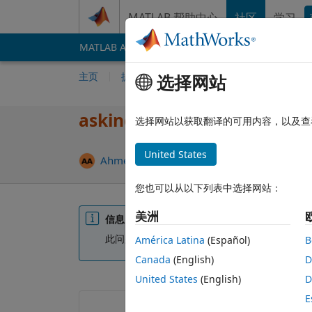
跳到内容
MATLAB 帮助中心
社区
学习
MATLAB Answers
File Exchange
Cody
AI 
主页
提问
回答
浏览
MATLAB 常
选择网站
asking about behaviour of 
选择网站以获取翻译的可用内容，以及查
United States
Ahmed
2025 8 22
0 个回答
更新时间：20
您也可以从以下列表中选择网站：
美洲
信息
此问题已关闭。 请重新打开它进行编辑或回答
América Latina
(Español)
B
Canada
(English)
D
United States
(English)
D
E