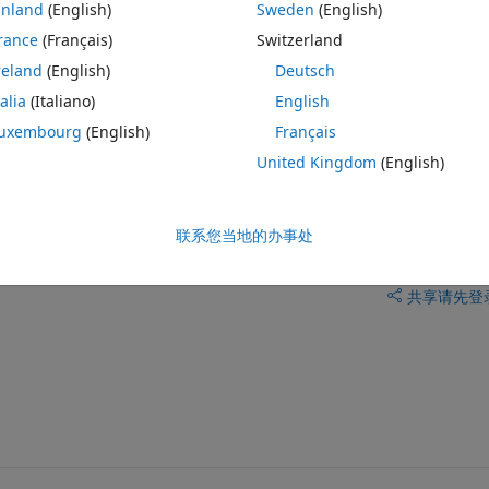
inland
(English)
Sweden
(English)
rance
(Français)
Switzerland
reland
(English)
Deutsch
talia
(Italiano)
English
and behaviour of EV (SOC,TIME,PRICE, etc I hope i can get any 
uxembourg
(English)
Français
United Kingdom
(English)
联系您当地的办事处
共享
请先登