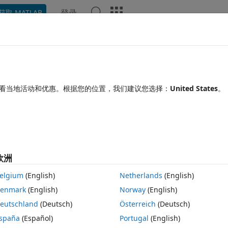
登录
获取 MATLAB
Chat Playground
讨论
竞赛
博客
帖子
更多
见问题解答
更多
EV
看当地活动和优惠。根据您的位置，我们建议您选择：
United States
。
25 8 23
3 次查看（30 天）
欧洲
。
elgium
(English)
Netherlands
(English)
enmark
(English)
Norway
(English)
eutschland
(Deutsch)
Österreich
(Deutsch)
spaña
(Español)
Portugal
(English)
0 个投票