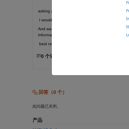
F
F
asking about behaviour of EV
I
 I would like to do modeling in Matlab 
I
And want to do inside Energy management system 
L
information
 best regards
0 个评论
回答（0 个）
此问题已关闭。
产品