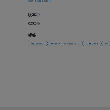
MATLAB Coder
版本
R2024b
标签
behaviour
energy mangmst system
rule base
ev
另请参阅