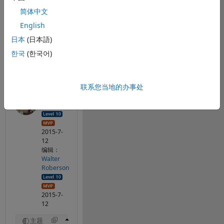
0 个评论
简体中文
English
日本
(日本語)
共享
请先登录再关注
한국
(한국어)
回答（1 个）
联系您当地的办事处
Walter
Roberson
2015-7-
12
编辑：
Walter
Roberson
2015-7-
12
主题