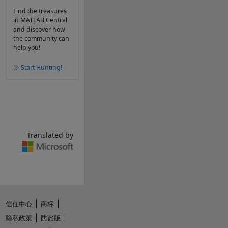
Find the treasures
in MATLAB Central
and discover how
the community can
help you!
Start Hunting!
Translated by
信任中心
商标
隐私政策
防盗版