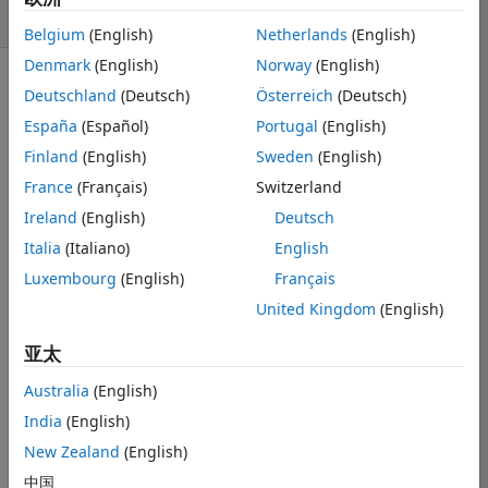
8 次查看（30 天）
Belgium
(English)
Netherlands
(English)
Denmark
(English)
Norway
(English)
Deutschland
(Deutsch)
Österreich
(Deutsch)
信息
España
(Español)
Portugal
(English)
此问题已关
Finland
(English)
Sweden
(English)
闭。 请重新打
开它进行编辑
France
(Français)
Switzerland
或回答。
Ireland
(English)
Deutsch
Italia
(Italiano)
English
Luxembourg
(English)
Français
United Kingdom
(English)
亚太
How to code 
the following 
Australia
(English)
equation in 
India
(English)
matlab.
New Zealand
(English)
中国