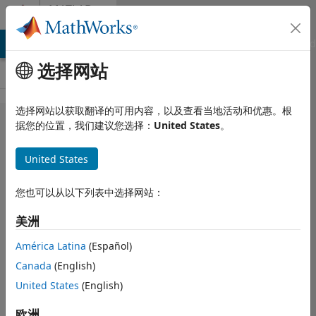
跳到内容
MATLAB
Answers
MATLAB Answers
File Exchange
Cody
AI Chat Playground
选择网站
选择网站以获取翻译的可用内容，以及查看当地活动和优惠。根
How to
据您的位置，我们建议您选择：
United States
。
code the
United States
following
equation in
您也可以从以下列表中选择网站：
matlab.
美洲
América Latina
(Español)
Anushka
2015 7 12
Canada
(English)
1 个回答
United States
(English)
更新时间：2021 8
20
欧洲