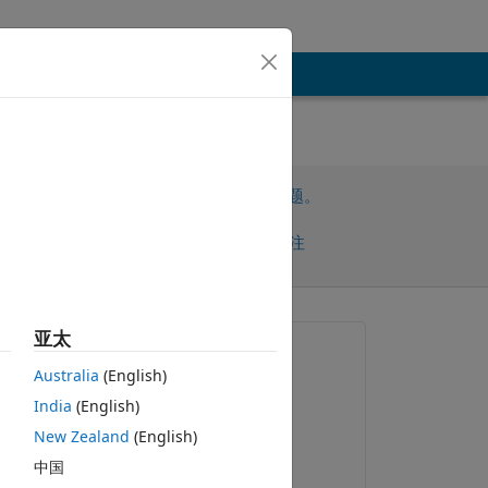
请先登录，再回答此问题。
共享
请先登录再关注
亚太
提问:
Australia
(English)
geometry geometry
India
(English)
2017-11-3
w 
New Zealand
(English)
编辑：
中国
Marcos Duraes
复制