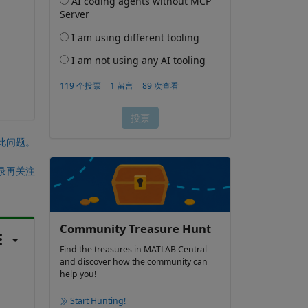
此问题。
录再关注
Community Treasure Hunt
Find the treasures in MATLAB Central
and discover how the community can
help you!
Start Hunting!