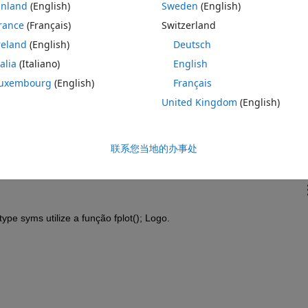
inland
(English)
Sweden
(English)
rance
(Français)
Switzerland
reland
(English)
Deutsch
talia
(Italiano)
English
uxembourg
(English)
Français
United Kingdom
(English)
联系您当地的办事处
ype syms utilize a função fplot(); Logo.