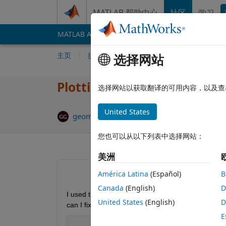
跳到内容
MATLAB 帮助中心
社区
学习
MATLAB Answers
File Exchange
Cody
AI 
主页
提问
回答
浏览
MATLAB 常
选择网站
Plotting dirac delta functi
选择网站以获取翻译的可用内容，以及查
United States
geometry geometry
2017 11 3
1 个回答
您也可以从以下列表中选择网站：
美洲
América Latina
(Español)
B
Canada
(English)
D
I used the following code to plot the spectrum of so
United States
(English)
D
can I fix it?
E