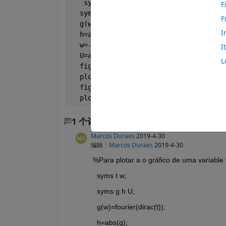
   syms 
t w
;
F
  syms 
g h U
;
F
  g(w)=fourier(dirac(t));
I
  h=abs(g);
  w=-10:.5:10.1;
I
  U=angle(g);
L
  figure;
  plot(w, subs(h));
  figure;
  plot(w,subs(U));
1 个评论
Marcos Duraes
2019-4-30
编辑：
Marcos Duraes
2019-4-30
%Para plotar a o gráfico de uma variable t
  syms t w;
  syms g h U;
  g(w)=fourier(dirac(t));
  h=abs(g);