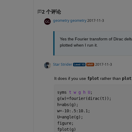
2 个评论
geometry geometry
2017-11-3
Yes the Fourier transform of Dirac delt
plotted when I run it.
Star Strider
2017-11-3
It does if you use
fplot
 rather than
plot
syms 
t w g h U
;
g(w)=fourier(dirac(t));
h=abs(g);
w=-10:.5:10.1;
U=angle(g);
figure;
fplot(g)