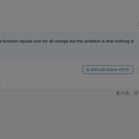
a function equals one for all omega but the problem is that nothing is 
在 MATLAB Online 中打开
:
主题