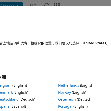
登录
获取 MATLAB
Chat Playground
讨论
竞赛
博客
帖子
更多
见问题解答
更多
on's spectrum
看当地活动和优惠。根据您的位置，我们建议您选择：
United States
。
回答已采纳
更新时间：2019 4 30
20 次查看（30 天）
欧洲
elgium
(English)
Netherlands
(English)
0 个投票
在 MATLAB Online 中打开
enmark
(English)
Norway
(English)
me functions. but it doesn't work for the function dirac(t-t0) at t0=0. Ho
eutschland
(Deutsch)
Österreich
(Deutsch)
spaña
(Español)
Portugal
(English)
主题