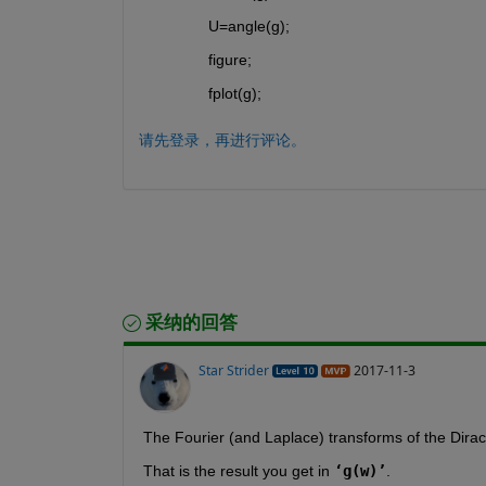
  U=angle(g);
  figure;
  fplot(g);
请先登录，再进行评论。
采纳的回答
Star Strider
2017-11-3
The Fourier (and Laplace) transforms of the Dirac 
That is the result you get in
‘g(w)’
.