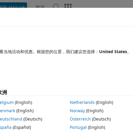
登录
获取 MATLAB
Chat Playground
讨论
竞赛
博客
帖子
更多
见问题解答
更多
cases of data hiding?
看当地活动和优惠。根据您的位置，我们建议您选择：
United States
。
时间：2018 12 18
11 次查看（30 天）
欧洲
。
elgium
(English)
Netherlands
(English)
enmark
(English)
Norway
(English)
eutschland
(Deutsch)
Österreich
(Deutsch)
spaña
(Español)
Portugal
(English)
0 个投票