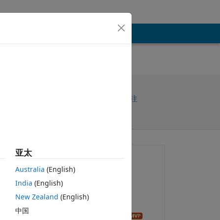
共享
请先登录再关注
亚太
提问:
Australia
(English)
Shaik Ahmad
India
(English)
2018-12-18
New Zealand
(English)
关闭：
中国
John D'Errico