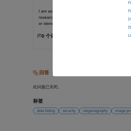
F
F
I am working on image based reversible data hidin
research community. But I wanted to know is there
I
or stenography. If one wants to develop a use ca
I
0 个评论
L
回答（0 个）
此问题已关闭。
标签
data hiding
security
steganography
image pr
另请参阅