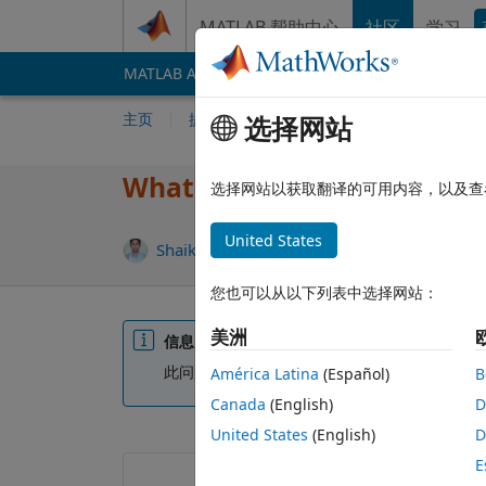
跳到内容
MATLAB 帮助中心
社区
学习
MATLAB Answers
File Exchange
Cody
AI 
主页
提问
回答
浏览
MATLAB 常
选择网站
What are the practical use 
选择网站以获取翻译的可用内容，以及查
United States
Shaik Ahmad
2018 12 18
0 个回答
更新
您也可以从以下列表中选择网站：
美洲
信息
此问题已关闭。 请重新打开它进行编辑或回答
América Latina
(Español)
B
Canada
(English)
D
United States
(English)
D
E