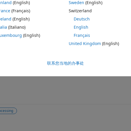
inland
(English)
Sweden
(English)
rance
(Français)
Switzerland
g. I know this area is very young and currently concentrated by academ
 any currently working use cases that are based on reversible data hidi
reland
(English)
Deutsch
se then what type of measures needs to be taken.
talia
(Italiano)
English
uxembourg
(English)
Français
United Kingdom
(English)
共享
请先登
联系您当地的办事处
ocessing