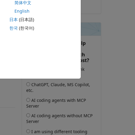
简体中文
2018-12-18
English
ic 
ng 
日本
(日本語)
한국
(한국어)
录再关注