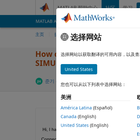
跳到内容
MATLAB 帮助中心
社区
学习
MATLAB Answers
File Exchange
Cody
AI 
主页
提问
回答
浏览
MATLAB 常
选择网站
How can i use ' libisloaded(
选择网站以获取翻译的可用内容，以及查
SIMULINK?
United States
更新时间：20
준기 홍
2021 2 26
1 个回答
您也可以从以下列表中选择网站：
美洲
América Latina
(Español)
B
Canada
(English)
D
United States
(English)
D
 Hi, I have a project using RPLIDAR A1M8, Dynam
E
Connectting and using  each thing was not that pro