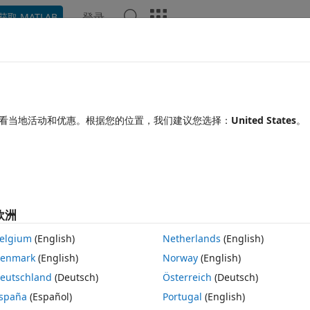
登录
获取 MATLAB
Chat Playground
讨论
竞赛
博客
帖子
更多
见问题解答
更多
) ' function and ' addpath' function in
看当地活动和优惠。根据您的位置，我们建议您选择：
United States
。
21 3 11
6 次查看（30 天）
欧洲
elgium
(English)
Netherlands
(English)
enmark
(English)
Norway
(English)
1 个投票
在 MATLAB Online 中打开
eutschland
(Deutsch)
Österreich
(Deutsch)
ixel MX-64 and two motors with encoder to make 3D scan with 2D lidar
spaña
(Español)
Portugal
(English)
blem. and I made it act step by step (scan ->  turn lidar -> move -> sca