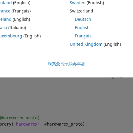
inland
(English)
Sweden
(English)
rance
(Français)
Switzerland
arpool. It showed error.
reland
(English)
Deutsch
l be more convenient because motor PID file is simulink file.)
talia
(Italiano)
English
uxembourg
(English)
Français
United Kingdom
(English)
主题
联系您当地的办事处
主题
@hardwarex_proto);
brary(
'hardwarex'
, @hardwarex_proto);