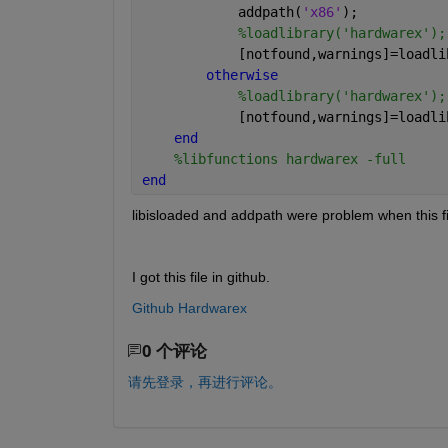
            addpath(
'x86'
);
%loadlibrary('hardwarex');
            [notfound,warnings]=loadli
otherwise
%loadlibrary('hardwarex');
            [notfound,warnings]=loadli
end
%libfunctions hardwarex -full
end
libisloaded and addpath were problem when this f
I got this file in github.
Github Hardwarex
0 个评论
请先登录，再进行评论。