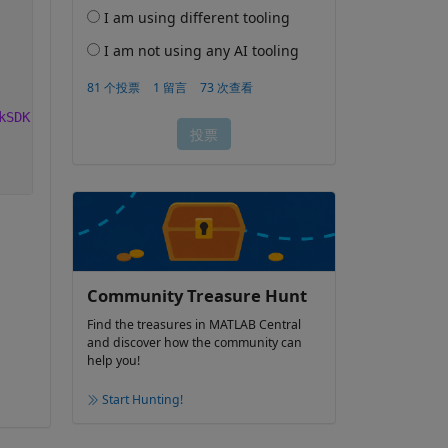
kSDK'
, 
'includepath'
, 
'/usr/local/include'
, 
'includepath
Community Treasure Hunt
Find the treasures in MATLAB Central
and discover how the community can
help you!
Start Hunting!