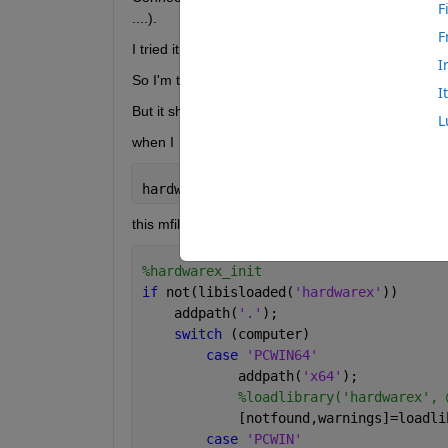
F
....).
F
I tried it to act parallel but I can't load library in p
I
So I'm trying to make it in Simulink. (I think it wil
I
But it showed error too. 
L
when I  use
hardwarex_init;
this mfile is
%hardwarex_init
if 
not(libisloaded(
'hardwarex'
))
    addpath(
'.'
);
switch 
(computer)
case 
'PCWIN64'
            addpath(
'x64'
);
%loadlibrary('hardwarex', 
            [notfound,warnings]=loadli
case 
'PCWIN'