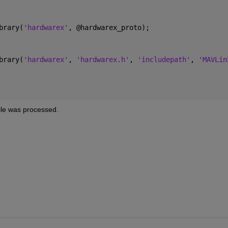
brary(
'hardwarex'
, @hardwarex_proto);
brary(
'hardwarex'
, 
'hardwarex.h'
, 
'includepath'
, 
'MAVLin
ile was processed.