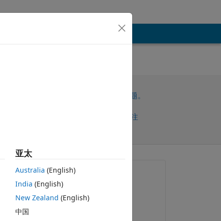
请先登录，再回答此问题。
共享
请先登录再关注
亚太
Australia
(English)
提问:
India
(English)
준기 홍
New Zealand
(English)
2021-2-26
.
中国
回答：
n 