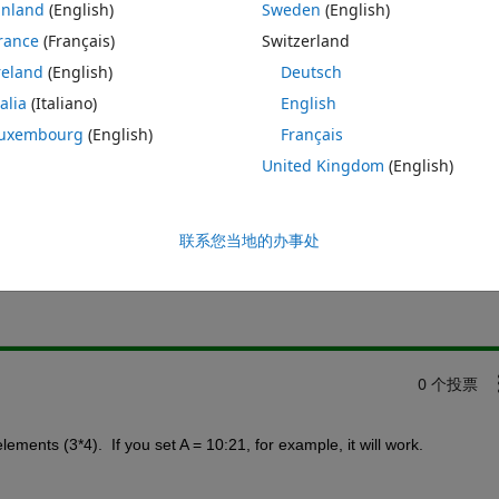
inland
(English)
Sweden
(English)
n error: To RESHAPE the number of elements must not change. How to do
rance
(Français)
Switzerland
reland
(English)
Deutsch
talia
(Italiano)
English
uxembourg
(English)
Français
United Kingdom
(English)
请先登录，再回答
联系您当地的办事处
共享
请先登
0 个投票
ments (3*4).  If you set A = 10:21, for example, it will work. 