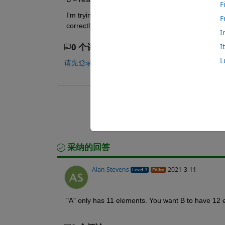
F
I'm trying to do it with what command but I get a
F
correctly?
I
0 个评论
I
L
请先登录，再进行评论。
采纳的回答
Alan Stevens
2021-3-11
"A" only has 11 elements. You want B to have 12 ele