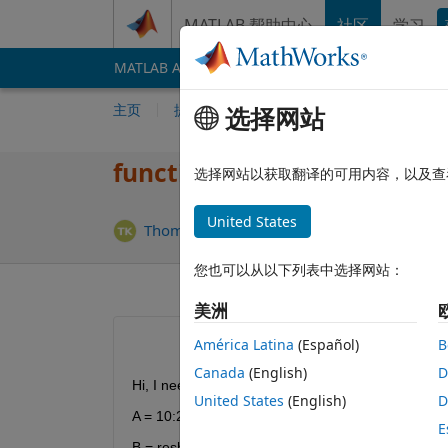
跳到内容
MATLAB 帮助中心
社区
学习
MATLAB Answers
File Exchange
Cody
AI 
主页
提问
回答
浏览
MATLAB 常
选择网站
function reshape creating 
选择网站以获取翻译的可用内容，以及查
United States
Thomas Kozinski
2021 3 11
1 个回答
您也可以从以下列表中选择网站：
美洲
América Latina
(Español)
B
Canada
(English)
D
Hi, I need to use the reshape command to create a 3
United States
(English)
D
A = 10:20;
E
B = reshape(A,[3,4])