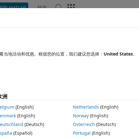
登录
获取 MATLAB
Chat Playground
讨论
竞赛
博客
帖子
更多
见问题解答
更多
matrix
看当地活动和优惠。根据您的位置，我们建议您选择：
United States
。
回答已采纳
更新时间：2021 3 11
3 次查看（30 天）
欧洲
elgium
(English)
Netherlands
(English)
0 个投票
enmark
(English)
Norway
(English)
 × 4 matrix and fill it with the next values starting from 10.
eutschland
(Deutsch)
Österreich
(Deutsch)
spaña
(Español)
Portugal
(English)