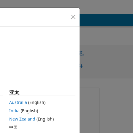
请先登录，再回答此问题。
共享
请先登录再关注
亚太
提问:
Australia
(English)
Vivek
India
(English)
2021-3-16
New Zealand
(English)
评论：
中国
Juan Sagarduy