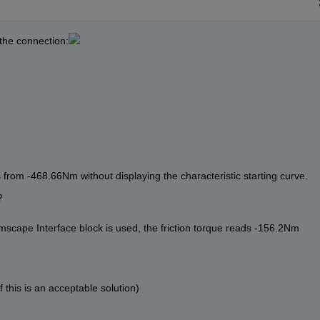
the connection:
ts from -468.66Nm without displaying the characteristic starting curve. 
? 
imscape Interface block is used, the friction torque reads -156.2Nm 
f this is an acceptable solution)