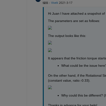
编辑：
Vivek
2021-3-17
Hi Juan I have attached a snapshot of 
The parameters are set as follows:
The output looks like this:
It appears that the friction torque star
What could be the issue here
On the other hand, if the Rotiational S
(constant value, ratio:-0.33).
Why could this be different? (I
Thanks in advance for your help! 