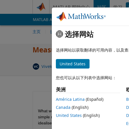
跳到内容
MATLAB 帮助中心
社区
学习
MATLAB Answers
File Exchange
Cody
AI 
主页
提问
回答
浏览
MATLAB 常
选择网站
Measuring SimScape frictio
选择网站以获取翻译的可用内容，以及查
United States
回答已采纳
Vivek
2021 3 16
1 个回答
您也可以从以下列表中选择网站：
美洲
América Latina
(Español)
B
Canada
(English)
D
What would be the best way to measure friction tor
United States
(English)
D
simple rotational system in the image? The system
idealised rotational motion sensor as the output.
E