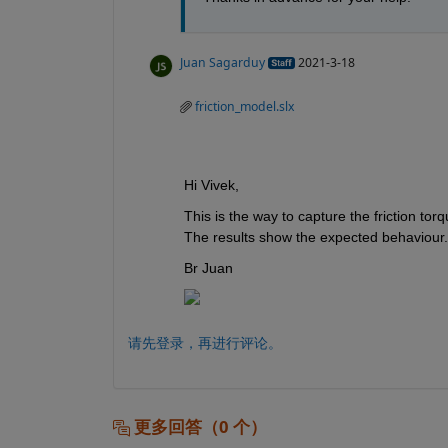
Juan Sagarduy
2021-3-18
friction_model.slx
Hi Vivek,
This is the way to capture the friction torq
The results show the expected behaviour.
Br Juan 
请先登录，再进行评论。
更多回答（0 个）