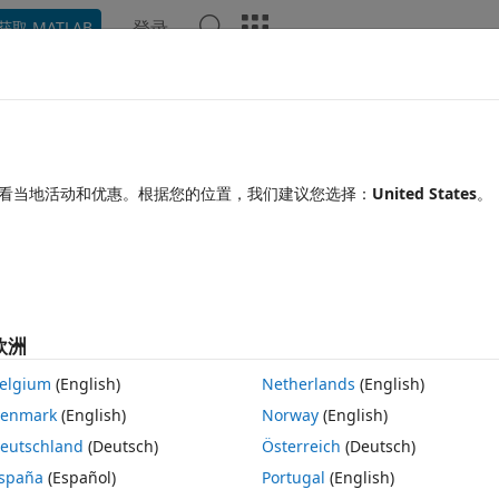
登录
获取 MATLAB
Chat Playground
讨论
竞赛
博客
帖子
更多
见问题解答
更多
n torque
看当地活动和优惠。根据您的位置，我们建议您选择：
United States
。
更新时间：2021 3 18
7 次查看（30 天）
欧洲
elgium
(English)
Netherlands
(English)
0 个投票
enmark
(English)
Norway
(English)
que generated by the rotational friction block shown in the image of a 
eutschland
(Deutsch)
Österreich
(Deutsch)
 has a constant input connected to an ideal torque source and an 
spaña
(Español)
Portugal
(English)