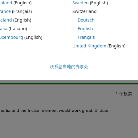
inland
(English)
Sweden
(English)
rance
(Français)
Switzerland
reland
(English)
Deutsch
talia
(Italiano)
English
uxembourg
(English)
Français
United Kingdom
(English)
请先登录，再回答
共享
请先登
联系您当地的办事处
1 个投票
inertia and the friction element would work great. Br Juan