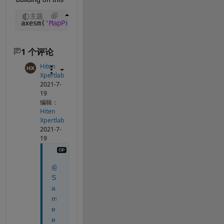
主题
axesm(
'MapProjection'
,
'mercator'
,
'Flatlimit'
,[30 7
1 个评论
Hiten
Xpertlab
2021-7-
19
编辑：
Hiten
Xpertlab
2021-7-
19
@
S
a
m
e
e