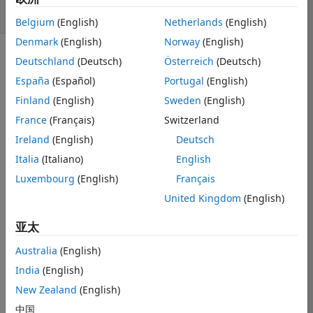
6 次查看（30 天）
Belgium
(English)
Netherlands
(English)
Denmark
(English)
Norway
(English)
Deutschland
(Deutsch)
Österreich
(Deutsch)
España
(Español)
Portugal
(English)
Finland
(English)
Sweden
(English)
Hello,
France
(Français)
Switzerland
Ireland
(English)
Deutsch
I want to 
display my 
Italia
(Italiano)
English
europe ma in 
Luxembourg
(English)
Français
rectengle view 
United Kingdom
(English)
using 
主题
亚太
worldmap
Australia
(English)
But it display 
India
(English)
like this,
New Zealand
(English)
中国