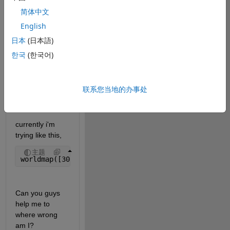
简体中文
But i want like 
English
this,
日本
(日本語)
한국
(한국어)
i don't want 
colorbar or any 
other stuff i just 
联系您当地的办事处
want the map
currently i'm 
trying like this,
主题
worldmap([30 72],[-25 45])
Can you guys 
help me to 
where wrong 
am I?