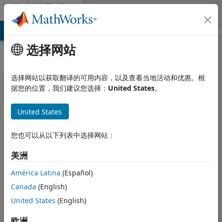
跳到内容
MATLAB
Answers
MATLAB Answers
File Exchange
Cody
AI Chat Playground
选择网站
选择网站以获取翻译的可用内容，以及查看当地活动和优惠。根
How to
据您的位置，我们建议您选择：
United States
。
display
United States
map
rectangle
您也可以从以下列表中选择网站：
view?
美洲
América Latina
(Español)
Hiten Xpertlab
Canada
(English)
2021 7 19
1 个回答
United States
(English)
更新时间：2021 7
欧洲
19