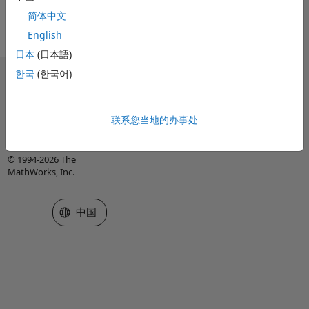
查看全部 徽章
简体中文
English
日本
(日本語)
한국
(한국어)
信任中心
商标
隐私政策
防盗版
联系您当地的办事处
应用程序状态
使用条款
Contact Us
© 1994-2026 The
MathWorks, Inc.
选择网站
中国