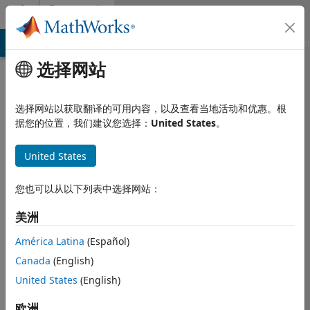
跳到内容
Community
Profile
MATLAB Answers
File Exchange
Cody
AI Chat Playground
选择网站
选择网站以获取翻译的可用内容，以及查看当地活动和优惠。根
据您的位置，我们建议您选择：
United States
。
United States
您也可以从以下列表中选择网站：
N/A
美洲
América Latina
(Español)
Followers:
0
Canada
(English)
Following:
0
United States
(English)
Follow
欧洲