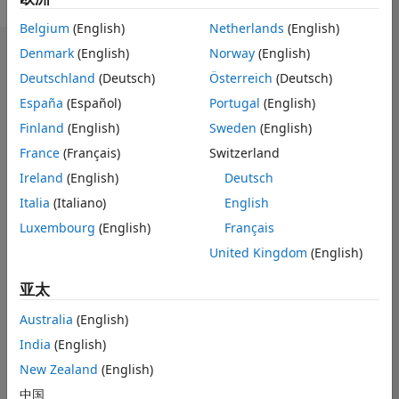
Belgium
(English)
Netherlands
(English)
Denmark
(English)
Norway
(English)
徽章
Deutschland
(Deutsch)
Österreich
(Deutsch)
España
(Español)
Portugal
(English)
Finland
(English)
Sweden
(English)
France
(Français)
Switzerland
Ireland
(English)
Deutsch
Italia
(Italiano)
English
Luxembourg
(English)
Français
United Kingdom
(English)
亚太
Australia
(English)
No
India
(English)
Badges
New Zealand
(English)
Earned
中国