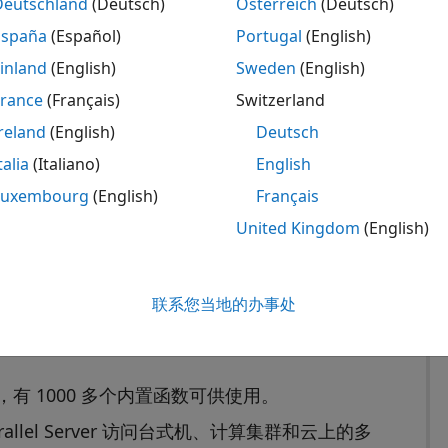
Deutschland
(Deutsch)
Österreich
(Deutsch)
TLAB 计算
España
(Español)
Portugal
(English)
inland
(English)
Sweden
(English)
France
(Français)
Switzerland
reland
(English)
Deutsch
talia
(Italiano)
English
Luxembourg
(English)
Français
United Kingdom
(English)
联系您当地的办事处
®
您能够使用 NVIDIA
GPU 来加速 AI、深度学习
llel Computing Toolbox，您可以：
GPU，有 1000 多个内置函数可供使用。
 Parallel Server 访问台式机、计算集群和云上的多