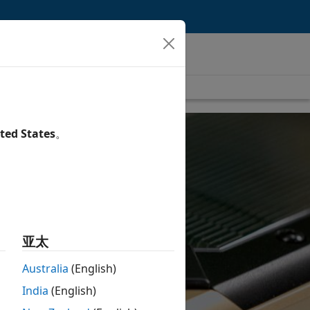
ted States
。
亚太
Australia
(English)
India
(English)