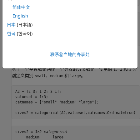
简体中文
English
sizes = 
3×2 categorical
     medium      large  

日本
(日本語)
     small       medium 

한국
(한국어)
     large       small  

联系您当地的办事处
基于整数的有序分类数组
基于一个整数数组创建一个等效的分类数组。使用值
、
和
分
1
2
3
别定义类别
、
和
。
small
medium
large
A2 = [2 3; 1 2; 3 1];

valueset = 1:3;

catnames = [
"small"
"medium"
"large"
];

sizes2 = categorical(A2,valueset,catnames,Ordinal=true)
sizes2 = 
3×2 categorical
     medium      large  
