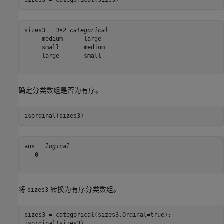
sizes3 = 
3×2 categorical
     medium      large  

     small       medium 

     large       small  

确定分类数组是否为有序。
isordinal(sizes3)
ans = 
logical
   0

将
转换为有序分类数组。
sizes3
sizes3 = categorical(sizes3,Ordinal=true);

isordinal(sizes3)