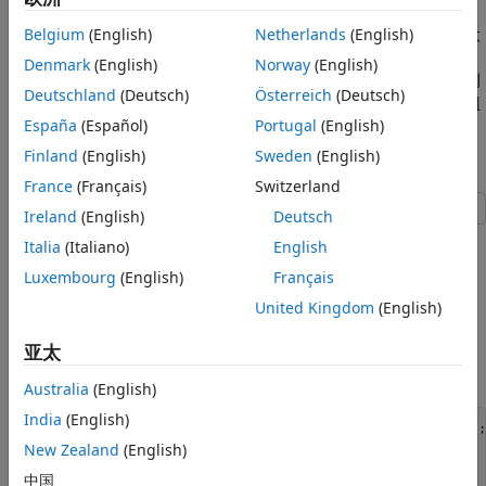
有序
分类数组包含的类别具有有意义的数学排序。例如，离散的大
Belgium
(English)
Netherlands
(English)
小类别集合
采用数学排序
["small" "medium" "large"]
small <
Denmark
(English)
Norway
(English)
。列出的第一个类别是最小的类别，最后一个类别
medium < large
Deutschland
(Deutsch)
Österreich
(Deutsch)
是最大的类别。有序分类数组中类别的顺序会影响对有序分类数组
进行关系比较的结果。
España
(Español)
Portugal
(English)
Finland
(English)
Sweden
(English)
如何创建有序分类数组
France
(Français)
Switzerland
Ireland
(English)
Deutsch
此示例说明如何使用带
名称-值参量的
函数
Ordinal
categorical
Italia
(Italiano)
English
创建有序分类数组。
Luxembourg
(English)
Français
基于字符串数组的有序分类数组
United Kingdom
(English)
亚太
创建一个有序分类数组。要使数组有序，请将
名称-值参
Ordinal
量设置为
。
true
Australia
(English)
India
(English)
A = [
"medium"
"large"
;
"small"
"medium"
; 
"large"
"small"
];

valueset = [
"small"
"medium"
"large"
];

New Zealand
(English)
中国
sizes = categorical(A,valueset,Ordinal=true)