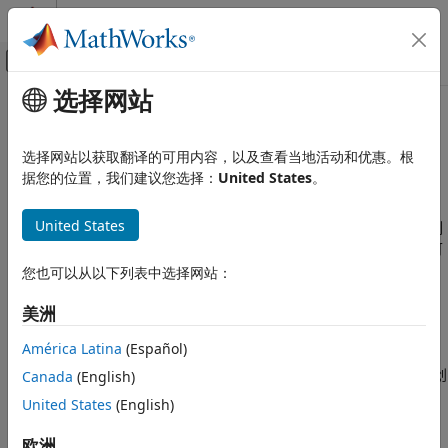
跳到内容
MATLAB 帮助中心
画布外导航菜单切换
选择网站
主要内容
文档主页
有序分类数组
MATLAB
选择网站以获取翻译的可用内容，以及查看当地活动和优惠。根
语言基础知识
类别的顺序
据您的位置，我们建议您选择：
United States
。
数据类型
是用于存储具有以下特征的数据的数据类型：其值来
categorical
分类数组
United States
自离散分类有限集合，可以采用自然顺序。您可以指定并重新排列
所有分类数组中的类别的顺序。但是，只有
有序
分类数组的类别可
有序分类数组
被视为具有数学排序。当需要使用
、
函数或需要进行关系
您也可以从以下列表中选择网站：
min
max
本页内容
运算（例如大于和小于）时，可以考虑使用有序分类数组。
类别的顺序
美洲
如何创建有序分类数组
宠物类别的离散集合
具有无意义的数学排
["dog" "cat" "bird"]
América Latina
(Español)
序。您可以使用任意类别顺序，关联的数据的意义不会改变。例
使用有序分类数组
如，
创
Canada
(English)
pets = categorical(["bird" "cat" "dog" "dog" "cat"])
另请参阅
建一个分类数组，相应类别按字母顺序列出：
["bird" "cat"
United States
(English)
。您可以选择将类别的顺序指定或更改为
"dog"]
["dog" "cat"
，数据的意义不会改变。
"bird"]
欧洲