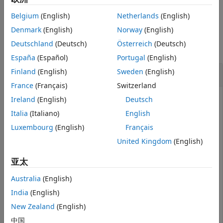
示例
示例
Belgium
(English)
Netherlands
(English)
输入参量
示例
Denmark
(English)
Norway
(English)
扩展功能
Deutschland
(Deutsch)
Österreich
(Deutsch)
版本历史记录
全部折叠
另请参阅
España
(Español)
Portugal
(English)
确定向量是否包含
Finland
(English)
Sweden
(English)
NaN
France
(Français)
Switzerland
Ireland
(English)
Deutsch
Italia
(Italiano)
English
创建一个行向量
。确定
中是否有至少一个元素为
。
A
A
NaN
Luxembourg
(English)
Français
A = 0./[-2 -1 0 1 2]
United Kingdom
(English)
亚太
A = 
1×5
Australia
(English)
     0     0   NaN     0     0

India
(English)
New Zealand
(English)
中国