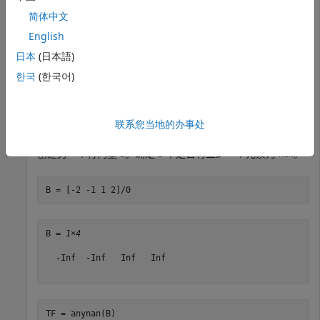
TF = anynan(A)
简体中文
English
TF = 
logical
日本
(日本語)
   1

한국
(한국어)
返回逻辑值
(
)，因为
中有至少一个元素为
anynan
1
true
A
。
联系您当地的办事处
NaN
创建另一个行向量
。确定
中是否有至少一个元素为
。
B
B
NaN
B = [-2 -1 1 2]/0
B = 
1×4
  -Inf  -Inf   Inf   Inf

TF = anynan(B)