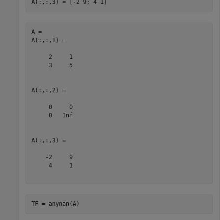
A(:,:,3) = [-2 9; 4 1]
A = 

A(:,:,1) =

     2     1

     3     5

A(:,:,2) =

     0     0

     0   Inf

A(:,:,3) =

    -2     9

     4     1

TF = anynan(A)