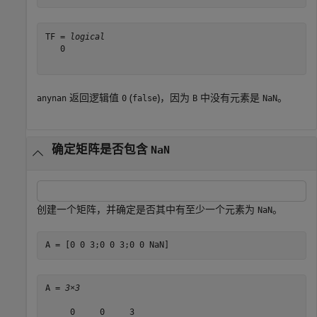
TF = 
logical
   0

返回逻辑值
(
)，因为
中没有元素是
。
anynan
0
false
B
NaN
确定矩阵是否包含
NaN
创建一个矩阵，并确定是否其中有至少一个元素为
。
NaN
A = [0 0 3;0 0 3;0 0 NaN]
A = 
3×3
     0     0     3
