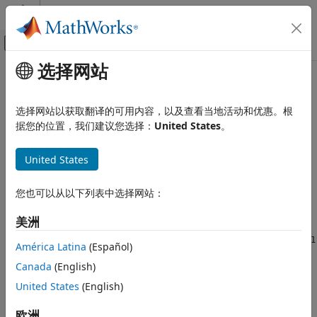
跳到内容
MATLAB 帮助中心
画布外导航菜单切换
选择网站
主要内容
文档主页
anynan
MATLAB
选择网站以获取翻译的可用内容，以及查看当地活动和优惠。根
语言基础知识
确定是否有任一数组元素为
据您的位置，我们建议您选择：
United States
。
NaN
数据类型
自 R2022a 起
数值类型
全页折叠
United States
语法
MATLAB
您也可以从以下列表中选择网站：
数学
TF = anynan(A)
说明
初等数学
美洲
常量和测试矩阵
如果
中有至少一个元素是
，则
返回逻辑值
A
NaN
= anynan(
)
1
TF
A
América Latina
(Español)
(
)。如果没有元素是
，它将返回
(
)。
true
NaN
0
false
anynan
Canada
(English)
本页内容
如果
包含复数并且有至少一个元素的实部或虚部为
，则
United States
(English)
A
NaN
语法
返回
。
anynan(A)
1
描述
欧洲