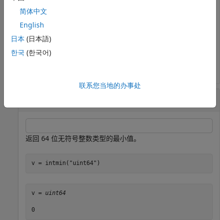
v = intmin
简体中文
English
日本
(日本語)
v = 
int32
한국
(한국어)
联系您当地的办事处
64 位无符号整数的最小值
返回 64 位无符号整数类型的最小值。
v = intmin(
"uint64"
)
v = 
uint64