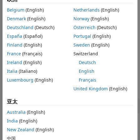
版本历史记录
返回指定整数类型的最小值。当您将小于
= intmin(
)
v
typename
另请参阅
Belgium
(English)
Netherlands
(English)
的值转换为整数类型
时，该值将变为
intmin(typename)
typename
。
Denmark
(English)
Norway
(English)
intmin(typename)
Deutschland
(Deutsch)
Österreich
(Deutsch)
示例
España
(Español)
Portugal
(English)
返回与整数变量
具有相同数据类型和复/实
Finland
(English)
Sweden
(English)
= intmin(like=
)
p
v
p
性（实数或复数）的整数类型的最小值。
France
(Français)
Switzerland
Ireland
(English)
Deutsch
示例
Italia
(Italiano)
English
示例
Luxembourg
(English)
Français
United Kingdom
(English)
全部折叠
亚太
32 位有符号整数的最小值
Australia
(English)
India
(English)
New Zealand
(English)
返回 32 位有符号整数类型的最小值。
中国