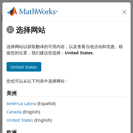
跳到内容
MATLAB 帮助中心
画布外导航菜单切换
选择网站
主要内容
文档主页
intmin
MATLAB
选择网站以获取翻译的可用内容，以及查看当地活动和优惠。根
语言基础知识
特定整数类型的最小值
据您的位置，我们建议您选择：
United States
。
数据类型
数值类型
全页折叠
United States
语法
intmin
您也可以从以下列表中选择网站：
v = intmin
本页内容
v = intmin(typename)
语法
美洲
v = intmin(like=p)
描述
说明
América Latina
(Español)
示例
Canada
(English)
返回 32 位有符号整数类型的最小值。
输入参量
= intmin
v
输出参量
United States
(English)
示例
扩展功能
欧洲