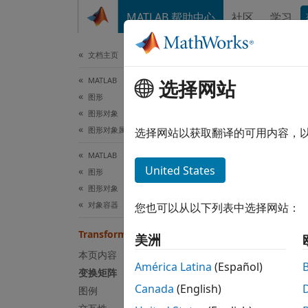
跳到内容
MATLAB 帮助中心
社区
学习
文档
文档主页
MATLAB
Tra
选择网站
图形
图形对象
图形对象属性
变换对
选择网站以获取翻译的可用内容，
MATLAB
全页展
United States
图形
Transf
图形对象
查询和
对象容器
您也可以从以下列表中选择网站：
Transform 属性
美洲
h = h
c = h
本页内容
América Latina
(Español)
h.Ma
变换矩阵
Canada
(English)
图例