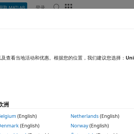
登录
获取 MATLAB
示例
函数
App
视频
回答
nsform 属性
象的外观和行为
以及查看当地活动和优惠。根据您的位置，我们建议您选择：
Uni
开
属性控制
对象的行为。通过更改属性值，您可以
orm
Transform
设置属性。
欧洲
gtransform;

.Children;

Belgium
(English)
Netherlands
(English)
trix = makehgtform('scale',0.5);
Denmark
(English)
Norway
(English)