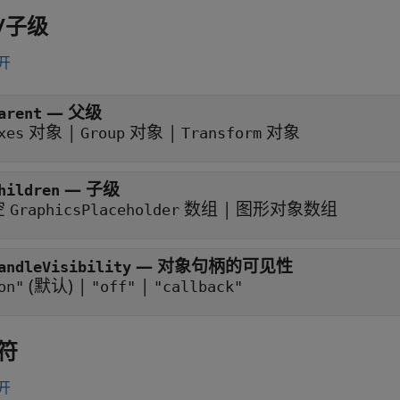
/子级
开
—
父级
arent
对象
|
对象
|
对象
xes
Group
Transform
—
子级
hildren
空
数组
|
图形对象数组
GraphicsPlaceholder
—
对象句柄的可见性
andleVisibility
(默认) |
|
on"
"off"
"callback"
符
开