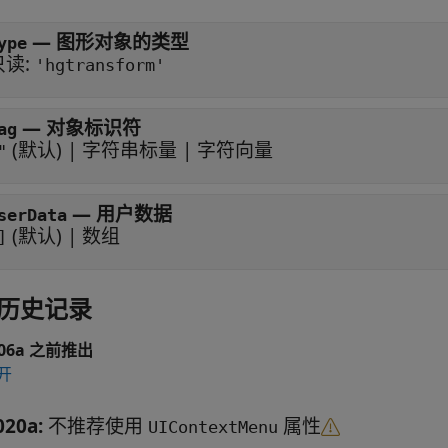
—
图形对象的类型
ype
只读:
'hgtransform'
—
对象标识符
ag
(默认) |
字符串标量
|
字符向量
"
—
用户数据
serData
(默认) |
数组
]
历史记录
006a 之前推出
开
020a:
不推荐使用
属性
UIContextMenu