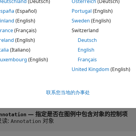
矩阵
Deutschland
(Deutsch)
Österreich
(Deutsch)
España
(Español)
Portugal
(English)
开
inland
(English)
Sweden
(English)
—
变换矩阵
France
(Français)
Switzerland
atrix
4×4 的矩阵
reland
(English)
Deutsch
talia
(Italiano)
English
Luxembourg
(English)
Français
United Kingdom
(English)
开
—
图例标签
isplayName
联系您当地的办事处
(默认) |
字符向量
|
字符串标量
'
—
指定是否在图例中包含对象的控制项
nnotation
只读:
对象
Annotation