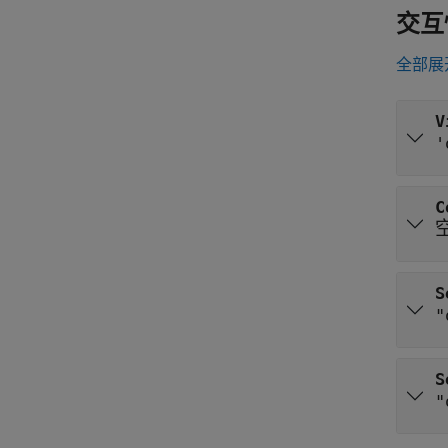
交互
全部展
V
'
C
S
"
S
"