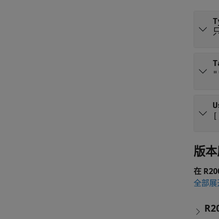
T
T
"
U
[
版本
在 R2
全部展
R2