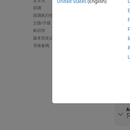
变换
交互性
United States
(English)
回调
全部展
回调执行控件
F
父级/子级
M
标识符
版本历史记录
I
另请参阅
I
图例
全部展
D
'
A