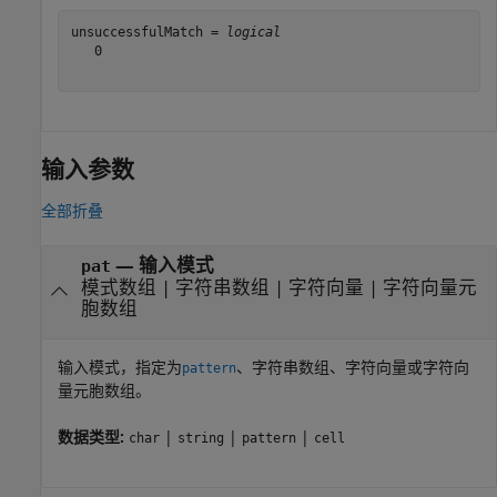
unsuccessfulMatch = 
logical
   0

输入参数
全部折叠
—
输入模式
pat
模式数组
|
字符串数组
|
字符向量
|
字符向量元
胞数组
输入模式，指定为
、字符串数组、字符向量或字符向
pattern
量元胞数组。
数据类型:
|
|
|
char
string
pattern
cell