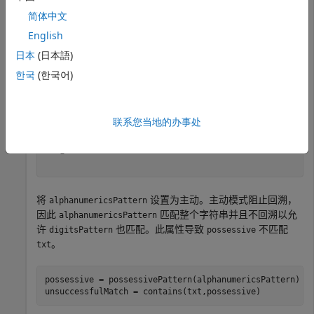
的字母或数字后跟符合
alphanumericsPattern
digitsPattern
简体中文
的数字。
本身匹配整个字符串，但它
alphanumericsPattern
English
允许回溯，以便
也能够匹配。
digitsPattern
日本
(日本語)
txt = 
"abc123"
;

한국
(한국어)
nonpossessive = alphanumericsPattern + digitsPattern;

successfulMatch = contains(txt,nonpossessive)
联系您当地的办事处
successfulMatch = 
logical
   1

将
设置为主动。主动模式阻止回溯，
alphanumericsPattern
因此
匹配整个字符串并且不回溯以允
alphanumericsPattern
许
也匹配。此属性导致
不匹配
digitsPattern
possessive
。
txt
possessive = possessivePattern(alphanumericsPattern) + 
unsuccessfulMatch = contains(txt,possessive)