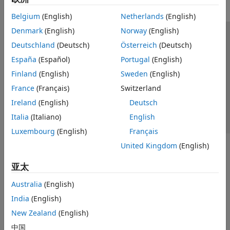
SLAM
Belgium
(English)
Netherlands
(English)
Motion Planning
Denmark
(English)
Norway
(English)
Code Generation and Deployment
信任中心
商标
隐私政策
防盗版
应用程序状态
Deutschland
(Deutsch)
Österreich
(Deutsch)
RoadRunner
联系我们
España
(Español)
Portugal
(English)
RoadRunner Scenario
© 1994-2026 The MathWorks, Inc.
Finland
(English)
Sweden
(English)
Robotics System Toolbox
France
(Français)
Switzerland
ROS Toolbox
选择网站
中国
Ireland
(English)
Deutsch
Sensor Fusion and Tracking Toolbox
Italia
(Italiano)
English
Simulink 3D Animation
Luxembourg
(English)
Français
UAV Toolbox
United Kingdom
(English)
亚太
Australia
(English)
India
(English)
New Zealand
(English)
中国