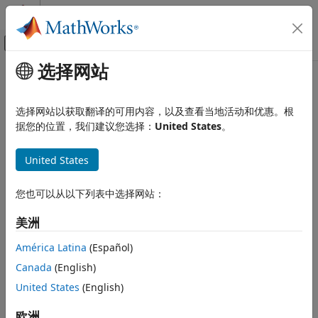
跳到内容
MATLAB 帮助中心
画布外导航菜单切换
选择网站
主要内容
文档主页
Robotics and Autonomous Systems
选择网站以获取翻译的可用内容，以及查看当地活动和优惠。根
类别
据您的位置，我们建议您选择：
United States
。
How useful was this information?
Automated Driving Toolbox
United States
Navigation Toolbox
Get Started with Navigation Toolbox
您也可以从以下列表中选择网站：
Applications
Coordinate Transformations and
美洲
Trajectories
América Latina
(Español)
Sensor Models
Inertial Sensor Fusion
Canada
(English)
GNSS Positioning
United States
(English)
Localization Algorithms
欧洲
Mapping