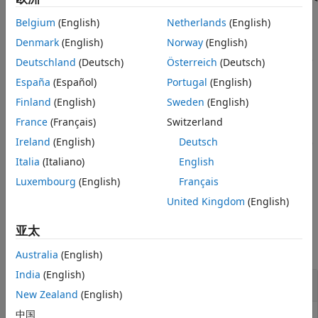
件定义和启动 GPU 内核。此外，
函数公开了 GPU MEX
另请参阅
mexcuda
Belgium
(English)
Netherlands
(English)
API，以允许 MEX 文件读取和写入 GPU 数组。
Denmark
(English)
Norway
(English)
是 MATLAB
函数的扩展。
仅支持
函数支
mexcuda
mex
mex
mexcuda
Deutschland
(Deutsch)
Österreich
(Deutsch)
持的编译器子集。有关详细信息，请参阅
支持的主机编译器
。
España
(Español)
Portugal
(English)
示例
Finland
(English)
Sweden
(English)
France
(Français)
Switzerland
使用指定的构建选项进
mexcuda
option1 ... optionN
filenames
Ireland
(English)
Deutsch
行构建。
参量补充或覆盖默认的
构
option1 ... optionN
mexcuda
建配置。您可以将
中的大多数选项与
一起使用。
Italia
(Italiano)
English
mex
mexcuda
Luxembourg
(English)
Français
示例
United Kingdom
(English)
示例
亚太
全部折叠
Australia
(English)
India
(English)
编译简单的 MEX 函数
New Zealand
(English)
中国