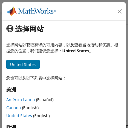
跳到内容
MATLAB 帮助中心
画布外导航菜单切换
选择网站
主要内容
文档主页
本页采用了机器翻译。点击此处可查看英文原文。
并行计算
选择网站以获取翻译的可用内容，以及查看当地活动和优惠。根
mexcuda
据您的位置，我们建议您选择：
United States
。
Parallel Computing Toolbox
GPU 计算
编译 MEX 函数或 PTX 文件以进行 GPU 计算
United States
GPU CUDA 和 MEX 编程
全页折叠
mexcuda
您也可以从以下列表中选择网站：
语法
本页内容
美洲
语法
mexcuda filenames
描述
mexcuda option1 ... optionN filenames
América Latina
(Español)
说明
示例
Canada
(English)
输入参量
将源文件编译并链接到称为 MEX 文件的共享
United States
(English)
mexcuda
filenames
提示
®
®
库中，该文件可从 MATLAB
内部执行。该函数使用 CUDA
nvcc
版本历史记录
®
编译器编译使用 NVIDIA
C++ 框架编写的 MEX 文件，从而允许文
欧洲