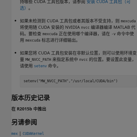
持哪些 CUDA 工具包版本，请参阅
安装 CUDA 工具包（可
选）
。
如果未检测到 CUDA 工具包或者其版本不受支持，则
mexcuda
将使用随 CUDA 安装的 NVIDIA
编译器编译 MATLAB 代
nvcc
码。要检查
正在使用哪个编译器，请在
命令中使
mexcuda
-v
用
标志进行详细输出。
mexcuda
如果您将 CUDA 工具包安装在非默认位置，则可以使用环境变
量
来指定系统中
的位置。要设置此变量，
MW_NVCC_PATH
nvcc
请使用
命令。
setenv
setenv(
"MW_NVCC_PATH"
,
"/usr/local/CUDA/bin"
)
版本历史记录
在 R2015b 中推出
另请参阅
|
mex
CUDAKernel