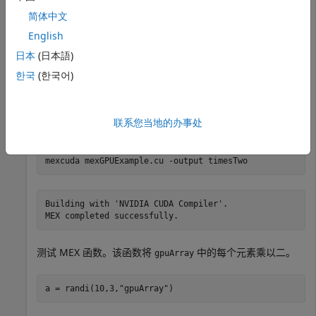
简体中文
从
文件夹中复制
matlabroot
/parallel/gpu/extern/src/mex
English
CUDA C++ 示例。
日本
(日本語)
copyfile(fullfile(matlabroot,
"toolbox"
,
"parallel"
,
"gpu
한국
(한국어)
将 MEX 文件编译成一个名为
的函数。使用
timesTwo
-output
联系您当地的办事处
选项来控制 MEX 文件的名称。
mexcuda 
mexGPUExample.cu
-output
timesTwo
Building with 'NVIDIA CUDA Compiler'.

测试 MEX 函数。该函数将
中的每个元素乘以二。
gpuArray
a = randi(10,3,
"gpuArray"
)