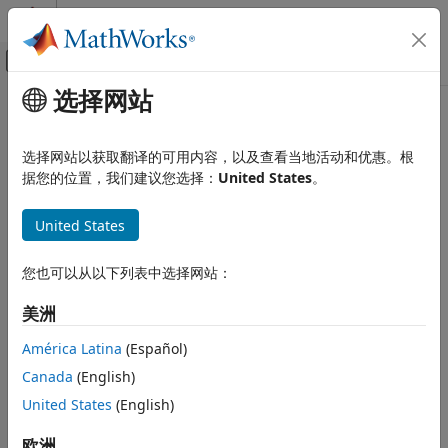
跳到内容
MATLAB 帮助中心
画布外导航菜单切换
选择网站
主要内容
文档主页
本页采用了机器翻译。点击此处可查看英文原文。
并行计算
选择网站以获取翻译的可用内容，以及查看当地活动和优惠。根
parallel.Cluster
据您的位置，我们建议您选择：
United States
。
Parallel Computing Toolbox
批处理
访问集群属性和行为
United States
详细的作业和任务控制
作业和任务的创建
构造函数
您也可以从以下列表中选择网站：
Parallel Computing Toolbox
parcluster
美洲
集群和云
®
（在 MATLAB
工作单元的工作区中）
getCurrentCluster
América Latina
(Español)
parallel.Cluster
Canada
(English)
容器层次结构
本页内容
United States
(English)
构造函数
父级
无
容器层次结构
欧洲