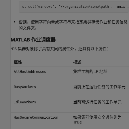
struct(
'windows'
, 
'\\organization\some\path'
, 
'unix'
,
否则，使用字符向量或字符串来指定集群存储作业和任务信息
的文件夹。
MATLAB
作业调度器
集群对象除了具有共同的属性外，还具有以下属性：
MJS
属性
描述
集群主机的 IP 地址
AllHostAddresses
当前正在运行任务的工作单元
BusyWorkers
当前可运行任务的工作单元
IdleWorkers
如果集群使用安全通信则为
HasSecureCommunication
True