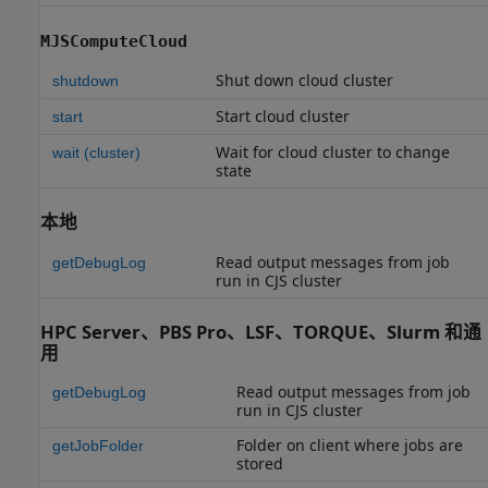
MJSComputeCloud
Shut down cloud cluster
shutdown
Start cloud cluster
start
Wait for cloud cluster to change
wait (cluster)
state
本地
Read output messages from job
getDebugLog
run in CJS cluster
HPC Server、
PBS Pro
、
LSF
、TORQUE、Slurm 和通
用
Read output messages from job
getDebugLog
run in CJS cluster
Folder on client where jobs are
getJobFolder
stored