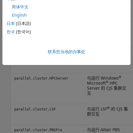
与本地 MATLAB 作业
parallel.cluster.MJS
简体中文
调度器集群进行交互
English
日本
(日本語)
与
MATLAB Parallel
parallel.cluster.MJSComputeCloud
Server
交互，用于云中
한국
(한국어)
的集群
联系您当地的办事处
与客户端计算机上本地
parallel.cluster.Local
运行的 CJS 集群进行交
互
®
与运行 Windows
parallel.cluster.HPCServer
®
Microsoft
HPC
Server 的 CJS 集群交
互
®
与运行 LSF
的 CJS 集
parallel.cluster.LSF
群交互
与运行 Altair PBS
parallel.cluster.PBSPro