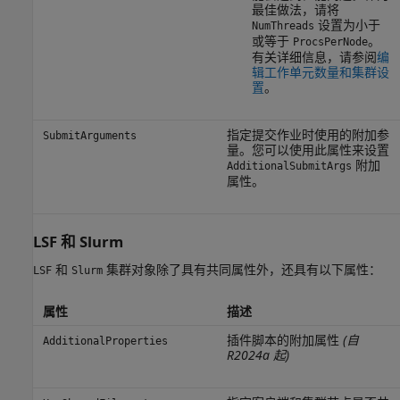
最佳做法，请将
设置为小于
NumThreads
或等于
。
ProcsPerNode
有关详细信息，请参阅
编
辑工作单元数量和集群设
置
。
指定提交作业时使用的附加参
SubmitArguments
量。您可以使用此属性来设置
附加
AdditionalSubmitArgs
属性。
LSF
和 Slurm
和
集群对象除了具有共同属性外，还具有以下属性：
LSF
Slurm
属性
描述
插件脚本的附加属性
(自
AdditionalProperties
R2024a 起)