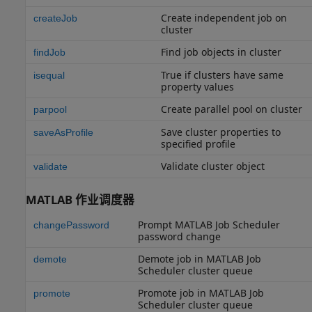
Create independent job on
createJob
cluster
Find job objects in cluster
findJob
True if clusters have same
isequal
property values
Create parallel pool on cluster
parpool
Save cluster properties to
saveAsProfile
specified profile
Validate cluster object
validate
MATLAB
作业调度器
Prompt
MATLAB
Job Scheduler
changePassword
password change
Demote job in
MATLAB
Job
demote
Scheduler cluster queue
Promote job in
MATLAB
Job
promote
Scheduler cluster queue