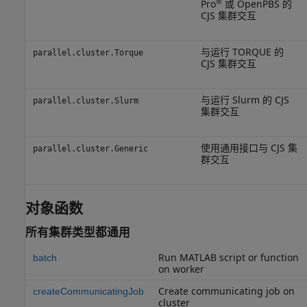
®
Pro
或 OpenPBS 的
CJS 集群交互
与运行 TORQUE 的
parallel.cluster.Torque
CJS 集群交互
与运行 Slurm 的 CJS
parallel.cluster.Slurm
集群交互
使用通用接口与 CJS 集
parallel.cluster.Generic
群交互
对象函数
所有集群类型都通用
Run
MATLAB
script or function
batch
on worker
Create communicating job on
createCommunicatingJob
cluster