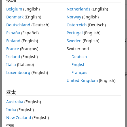
描述
类型
子级
,
Belgium
(English)
Netherlands
(English)
parallel.Job
parallel.Pool
对象函数
Denmark
(English)
Norway
(English)
属性
Deutschland
(Deutsch)
Österreich
(Deutsch)
描述
帮助
España
(Español)
Portugal
(English)
另请参阅
对象提供对集群的访问，集群控制作业队列并将
parallel.Cluster
Finland
(English)
Sweden
(English)
版本历史记录
任务分发给工作单元执行。
France
(Français)
Switzerland
类型
Ireland
(English)
Deutsch
Italia
(Italiano)
English
这两类集群分别是 MATLAB 作业调度器和通用作业调度器 (CJS)。
Luxembourg
(English)
Français
MATLAB 作业调度器在
MATLAB Parallel Server™
中可用。CJS 集
群涵盖所有其他类型，包括本地、通用和第三方调度器。
United Kingdom
(English)
亚太
使用
对象与
MATLAB Parallel Server
交互形成
MJSComputeCloud
®
Amazon EC2
集群。
Australia
(English)
India
(English)
下表描述了可用的集群对象类型。
New Zealand
(English)
集群类型
描述
中国