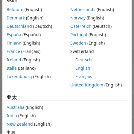
示例
添加到文档的 OPC 包中。
输入参量
Belgium
(English)
Netherlands
(English)
输出参量
示例
Denmark
(English)
Norway
(English)
版本历史记录
Deutschland
(Deutsch)
Österreich
(Deutsch)
示例
另请参阅
España
(Español)
Portugal
(English)
全部展开
Finland
(English)
Sweden
(English)
France
(Français)
Switzerland
将文件添加到文档包
Ireland
(English)
Deutsch
Italia
(Italiano)
English
输入参数
Luxembourg
(English)
Français
United Kingdom
(English)
全部展开
亚太
—
记录 OPC 包以添加文件
docObj
对象
mlreportgen.dom.Document
Australia
(English)
India
(English)
—
指定要添加到 OPC 包的文件的 OPC
opcPart
New Zealand
(English)
部分
中国