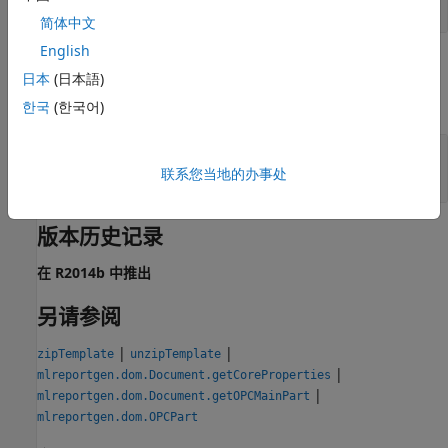
对象
mlreportgen.dom.OPCPart
简体中文
English
输出参量
日本
(日本語)
全部展开
한국
(한국어)
— 添加了 OPC 部分文件
partOut
对象
联系您当地的办事处
mlreportgen.dom.OPCPart
版本历史记录
在 R2014b 中推出
另请参阅
|
|
zipTemplate
unzipTemplate
|
mlreportgen.dom.Document.getCoreProperties
|
mlreportgen.dom.Document.getOPCMainPart
mlreportgen.dom.OPCPart