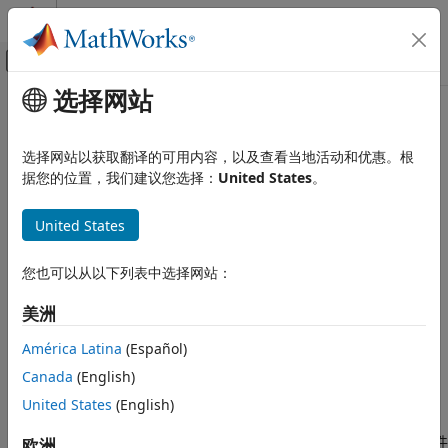
跳到内容
MATLAB 帮助中心
画布外导航菜单切换
选择网站
主要内容
文档主页
本页采用了机器翻译。点击此处可查看英文原文。
报告和数据库访问
package
选择网站以获取翻译的可用内容，以及查看当地活动和优惠。根
据您的位置，我们建议您选择：
United States
。
MATLAB Report Generator
报告生成器开发
类:
mlreportgen.dom.Document
United States
报告生成器创建
命名空间:
mlreportgen.dom
MATLAB Report Generator
您也可以从以下列表中选择网站：
将 OPC 部件文件添加到文档包中
报告生成器开发
美洲
模板
全页展开
语法
América Latina
(Español)
package
Canada
(English)
本页内容
partOut = package(docObj,opcPart)
说明
United States
(English)
语法
描述
将 OPC 部分对象指定的文件
欧洲
= package(
,
)
partOut
docObj
opcPart