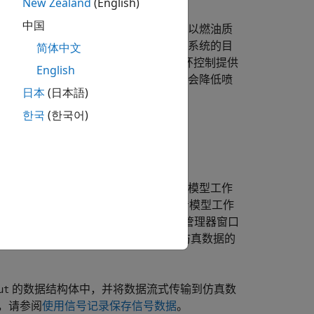
New Zealand
(English)
中国
将空气质量流量（从进气歧管泵出）除以燃油质
燃油经济性和排放之间的良好折衷。此系统的目
简体中文
气量。此测量是混合比的良好指标，并为闭环控制提供
English
传感器检测到浓燃油混合物时，控制器会降低喷
日本
(日本語)
한국
(한국어)
运行
。
载到模型工作区中。将初始条件加载到模型工作
免 MATLAB® 工作区杂乱。要查看模型工作
库并点击
模型资源管理器
。在模型资源管理器窗口
。有关如何使用回调加载仿真数据的
 Workspace
的数据结构体中，并将数据流式传输到仿真数
ut
，请参阅
使用信号记录保存信号数据
。