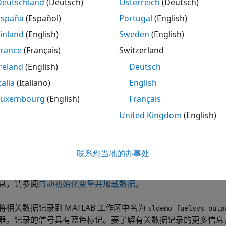
原理分析
Deutschland
(Deutsch)
Österreich
(Deutsch)
España
(Español)
Portugal
(English)
经验关系构成此模型的节气门和进气歧管动态的基础。模型通过
（在气门处喷射）来计算空燃比。化学计量的混合比提供动力、
inland
(English)
Sweden
(English)
比为
。通常，传感器确定废气 (EGO) 中存在的残余氧
14.6
France
(Français)
Switzerland
量。如果传感器指示存在高氧气水平，控制律会增加喷油量。当
reland
(English)
Deutsch
talia
(Italiano)
English
Luxembourg
(English)
Français
。要运行仿真，请在 Simulink 工具条中的
仿真
选项卡上点击
United Kingdom
(English)
使用回调函数将仿真所需的数据从
文件加
sldemo_fuelsys_data
将仿真数据与在任何其他打开的模型中的数据隔离开来，并有助于避
联系您当地的办事处
，请在 Simulink 编辑器的
建模
选项卡上的
设计
部分中，展开
左侧的
模型层次结构
列表中，展开
并选择
sldemo_fuelsys
Model
息，请参阅
自动初始化变量并加载数据
。
将相关数据记录到 MATLAB 工作区中名为
sldemo_fuelsys_outp
器。记录的信号具有蓝色标记。要了解有关数据记录的更多信息