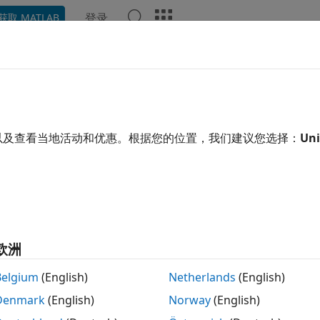
登录
获取 MATLAB
示例
函数
模块
App
视频
回答
错燃油控制系统建模
以及查看当地活动和优惠。根据您的位置，我们建议您选择：
Uni
例使用:
eflow
Stateflow
link
Simulink
说明如何结合使用 Stateflow® 和 Simulink® 的功能
欧洲
种可能运行模式的系统特别有用。传统的信号流在 Simulink 中处理
所述的模型表示一个汽油发动机的燃油控制系统。该系统具有稳
Belgium
(English)
Netherlands
(English)
动态重新配置控制系统以实现不间断运行。
Denmark
(English)
Norway
(English)