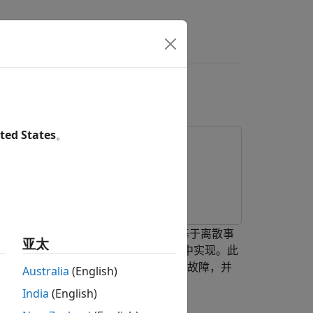
ted States
。
来进行混合系统建模。这种类型的建模对于具有基于离散事
亚太
，而控制配置的更改在 Stateflow 中实现。此
健性，因为它可以检测到单个传感器的故障，并
Australia
(English)
India
(English)