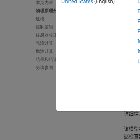
物理
United States
(English)
本页内容
物理原理分析
物理和
建模
量流速
F
控制逻辑
标空燃
传感器校正
反馈测
I
油量。
气流计算
I
燃油计算
建模
结果和结论
另请参阅
打开模型
该模型
区中会
区的内容
中，在
详细信
该模型
据检查