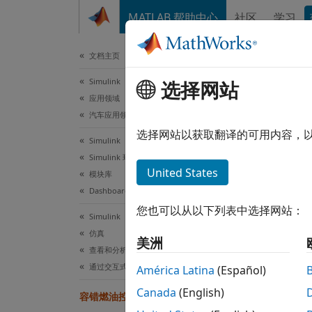
跳到内容
MATLAB 帮助中心
社区
学习
文档
文档主页
Simulink
容
选择网站
应用领域
汽车应用领域
选择网站以获取翻译的可用内容，
Simulink
此示
Simulink 环境基础知识
Stat
United States
模块库
Simu
Dashboard
您也可以从以下列表中选择网站：
Simulink
此示例
仿真
美洲
件的多
查看和分析仿真结果
示例中
通过交互式仪表板控制仿真
América Latina
(Español)
且可以
Canada
(English)
容错燃油控制系统建模