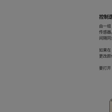
控制
由一组
传感器
间隔同
如果在 
更改颜色
要打开