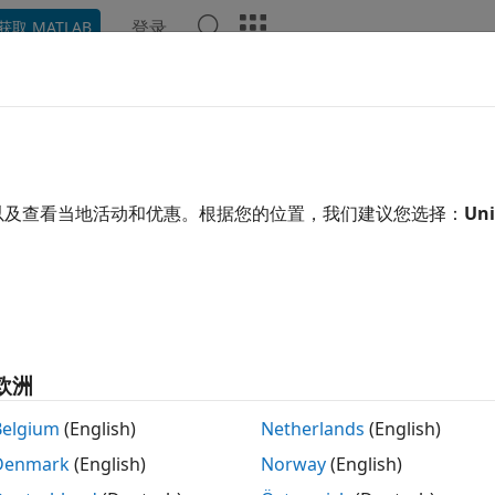
登录
获取 MATLAB
示例
函数
模块
视频
回答
用了机器翻译。点击此处可查看最新英文版本。
理
Simulink
Design Verifier
框架模
以及查看当地活动和优惠。根据您的位置，我们建议您选择：
Uni
模型生成
®
型提供了一个隔离的环境来测试设计变更。您可以在
Simulink
型的内容取决于
Design Verifier
窗格上的“配置参数”对话框中
欧洲
Belgium
(English)
Netherlands
(English)
计错误检测
- 框架模型包含在仿真期间导致错误的测试用例。
Denmark
(English)
Norway
(English)
试生成
- 框架模型包含实现测试目标的测试用例。