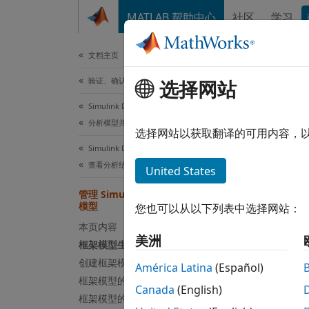
跳到内容
MATLAB 帮助中心
社区
学习
文档
文档主页
验证、确认和测试
选择网站
本页采
Simulink Design Verifier
管
分析模型并查看结果
选择网站以获取翻译的可用内容，
Simulink Design Verifier
框架
查看分析结果
United States
框架模
管理 Simulink Design Verifier 框架
模型。
模型
您也可以从以下列表中选择网站：
本页内容
框架模
美洲
框架模型生成
创建框架模型
América Latina
(Español)
设
框架模型的内容
Canada
(English)
框架模型的配置
测