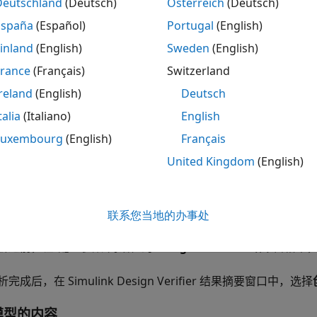
Deutschland
(Deutsch)
Österreich
(Deutsch)
España
(Español)
Portugal
(English)
性证明
- 该框架模型包含证伪证明目标的反例。
inland
(English)
Sweden
(English)
况下，
分析后生成单独的框架模型
参数是禁用的。只有当分析产
France
(Français)
Switzerland
nk Design Verifier
分析创建框架模型。
reland
(English)
Deutsch
talia
(Italiano)
English
注意
Luxembourg
(English)
Français
仅当您正在分析的顶层模型包含
Inport
模块时，
Simulink Design
United Kingdom
(English)
框架模型
析之前或之后创建框架模型，请使用以下方法：
联系您当地的办事处
析之前，在“配置参数”对话框的
Design Verifier
>
结果
窗格中
析完成后，在
Simulink Design Verifier
结果摘要窗口中，选择
模型的内容