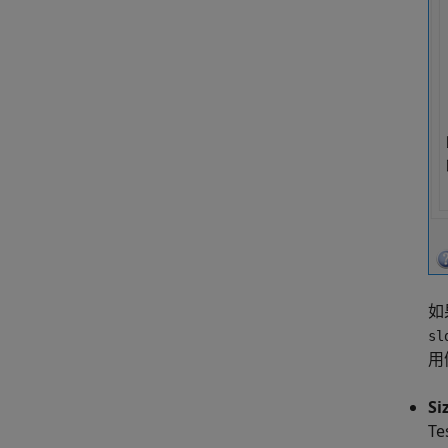
如
sl
用
Si
T