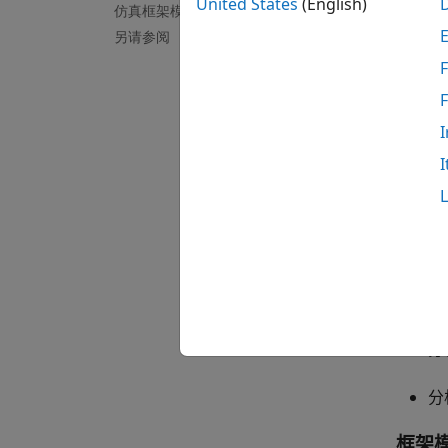
United States
(English)
仿真框架模型
另请参阅
属
F
默认情
Simuli
I
I
创建
要在分
分
分
框架