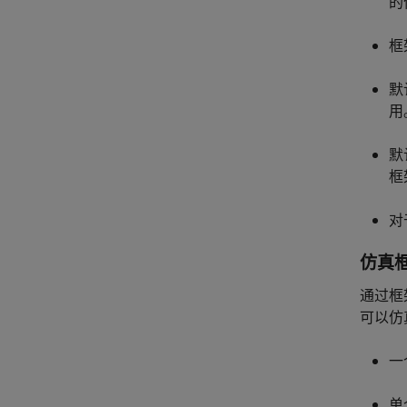
的
框
默
用
默
框
对
仿真
通过框
可以仿
一
单