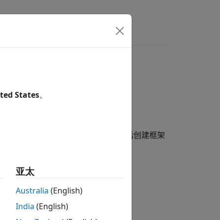
型
ted States
。
Design Verifier™
分析期间或分析之后创建框架
设置的
模式
参数的值：
亚太
Australia
(English)
India
(English)