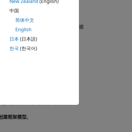
New Zealand
(English)
中国
简体中文
生至少一个测试用例或反例时，才会根据
English
日本
(日本語)
한국
(한국어)
 Verifier
软件才会生成框架模型。
，选择
分析后生成单独的框架模型
。
创建框架模型
。