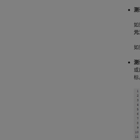
测
如
元
如
测
或
标