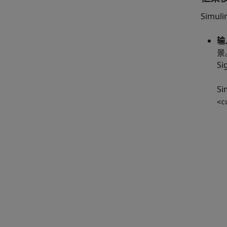
Simuli
输
景
Si
Si
<c