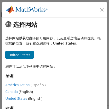
跳到内容
MATLAB 帮助中心
画布外导航菜单切换
选择网站
主要内容
文档主页
可再生能源控制
物理建模
选择网站以获取翻译的可用内容，以及查看当地活动和优惠。根
可再生能源控制
据您的位置，我们建议您选择：
United States
。
Simscape Electrical
开发用于控制可再生能源系统的算法。
控制
United States
类别
模块
线性化技术
您也可以从以下列表中选择网站：
Impedance
Detect oscillatory instabilities in power
BLDC 控制​
Scan
networks with inverter-based renewable
转换器控制​
美洲
(Three-
resources
(自 R2026a 起)
Phase)
一般控制​
América Latina
(Español)
一般电机控制​
Solar PV
Solar photovoltaic (PV) grid-following (GF)
Canada
(English)
感应电机控制
Controller
controller
(自 R2024a 起)
(Three-
United States
(English)
数学变换
Phase)
测量
欧洲