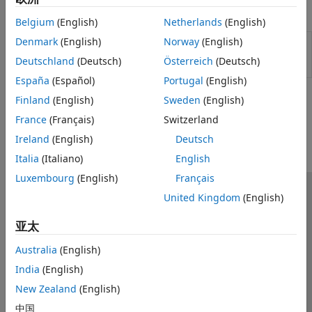
观测器​
函数
PMSM 控制​
Belgium
(English)
Netherlands
(English)
保护​
Denmark
(English)
Norway
(English)
Create Bode plot from output
impedanceScanBodePlot
data of Impedance Scan (Three-
脉冲宽度调制 (PWM)
Deutschland
(Deutsch)
Österreich
(Deutsch)
Phase) block
(自 R2026a 起)
可再生能源控制
España
(Español)
Portugal
(English)
SM 控制
Finland
(English)
Sweden
(English)
本页内容对您有帮助吗？
SRM 控制​
France
(Français)
Switzerland
涡轮调速器​
Ireland
(English)
Deutsch
Italia
(Italiano)
English
Luxembourg
(English)
Français
United Kingdom
(English)
信任中心
商标
隐私政策
防盗版
应用程序状态
联系我们
亚太
© 1994-2026 The MathWorks, Inc.
Australia
(English)
India
(English)
选择网站
中国
New Zealand
(English)
中国