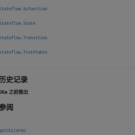
Stateflow.SLFunction
Stateflow.State
Stateflow.Transition
Stateflow.TruthTable
历史记录
006a 之前推出
参阅
getChildren