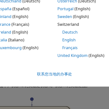
Deutschland
(Deutsch)
Österreich
(Deutsch)
España
(Español)
Portugal
(English)
inland
(English)
Sweden
(English)
叠
France
(Français)
Switzerland
reland
(English)
Deutsch
标识状态的父级
talia
(Italiano)
English
Luxembourg
(English)
Français
示例使用:
United Kingdom
(English)
ateflow
Stateflow
mulink
Simulink
联系您当地的办事处
图中，状态
的父级是状态
。状态
的父级是图。
A1
A
A