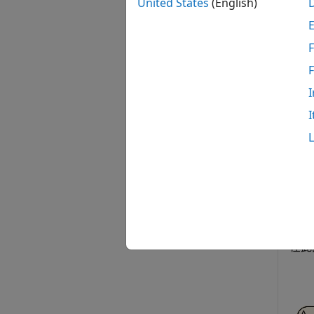
示例
United States
(English)
示例
F
全部折
I
I
此
St
Si
在此