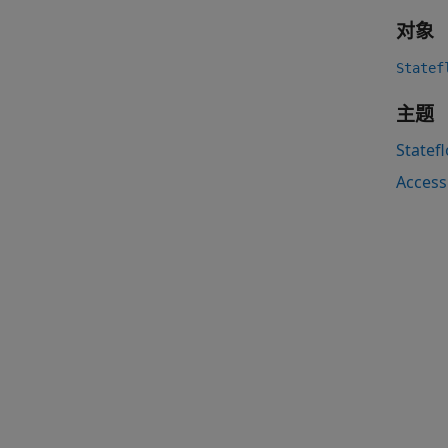
对象
Statef
主题
Statef
Access