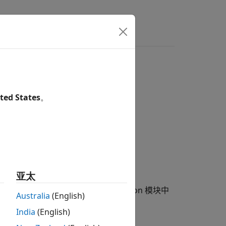
ted States
。
亚太
®
ble
、
Truth Table
或 MATLAB
Function
模块中
Australia
(English)
India
(English)