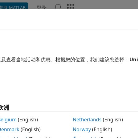
登录
获取 MATLAB
示例
函数
模块
视频
回答
Parent
象的父级
以及查看当地活动和优惠。根据您的位置，我们建议您选择：
Uni
叠
 = getParent(object)
欧洲
®
返回 Stateflow
图、
State Transition Ta
 getParent(
)
object
Belgium
(English)
Netherlands
(English)
象的父级。
Denmark
(English)
Norway
(English)