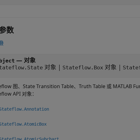
参数
叠
—
对象
bject
对象
|
对象
|
tateflow.State
Stateflow.Box
State
teflow 图、
State Transition Table
、
Truth Table
或
MATLAB Fu
teflow API 对象：
Stateflow.Annotation
Stateflow.AtomicBox
Stateflow.AtomicSubchart