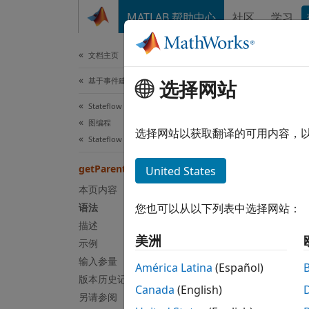
跳到内容
MATLAB 帮助中心
社区
学习
文档
文档主页
基于事件建模
选择网站
get
Stateflow
图编程
标识对
选择网站以获取翻译的可用内容，
Stateflow 编程接口
全页折
getParent
United States
语法
本页内容
语法
您也可以从以下列表中选择网站：
parent
描述
说明
美洲
示例
输入参量
=
parent
América Latina
(Español)
一个对
版本历史记录
Canada
(English)
另请参阅