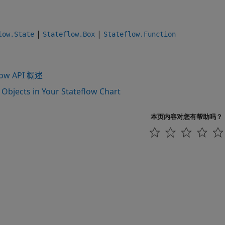
|
|
low.State
Stateflow.Box
Stateflow.Function
low API 概述
 Objects in Your Stateflow Chart
本页内容对您有帮助吗？