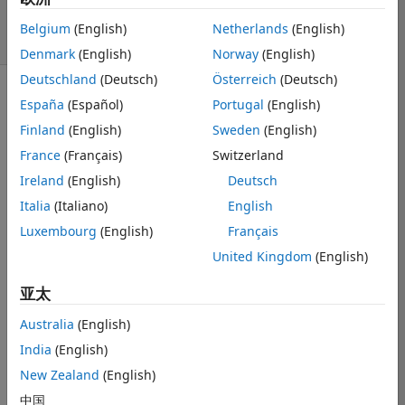
8
Belgium
(English)
Netherlands
(English)
6 次查看（30 天）
Denmark
(English)
Norway
(English)
Deutschland
(Deutsch)
Österreich
(Deutsch)
España
(Español)
Portugal
(English)
Finland
(English)
Sweden
(English)
France
(Français)
Switzerland
Data.mat
Ireland
(English)
Deutsch
Italia
(Italiano)
English
I have this data 
Luxembourg
(English)
Français
set (attached). I 
United Kingdom
(English)
tried to find the 
boundary for it 
亚太
but the 
boundary 
Australia
(English)
doesn't follow 
India
(English)
outer data 
points exactly 
New Zealand
(English)
(as shown) 
中国