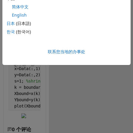
especially at 
简体中文
the corners. 
Though I tried 
English
to change 
日本
(日本語)
shrink factor(s). 
한국
(한국어)
Hope you can 
help me figure 
that out.
联系您当地的办事处
Thank you
主题
 x=Data(:,1);
 y=Data(:,2);
 s=1; 
%shrink factor
 k = boundary(x,y,1);
 Xbound=x(k);
 Ybound=y(k);
 plot(Xbound,Ybound);
0 个评论