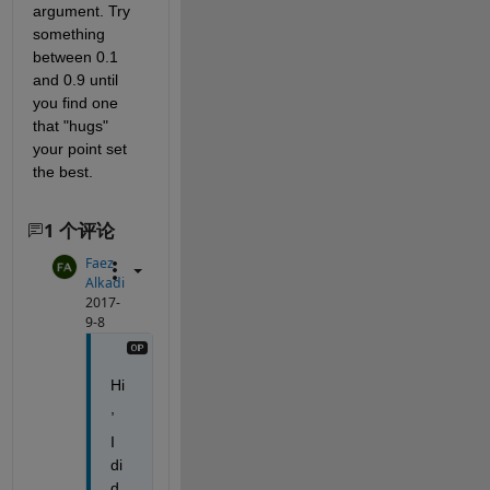
argument. Try 
something 
between 0.1 
and 0.9 until 
you find one 
that "hugs" 
your point set 
the best.
1 个评论
Faez
Alkadi
2017-
9-8
Hi
,
I 
di
d 