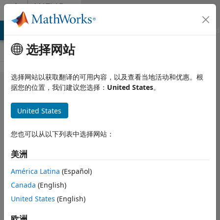
跳到内容
MATLAB
Answers
MATLAB Answers
File Exchange
Cody
AI Chat Playground
选择网站
选择网站以获取翻译的可用内容，以及查看当地活动和优惠。根
How to
据您的位置，我们建议您选择：
United States
。
make 2D
United States
boundary
follow the
您也可以从以下列表中选择网站：
data ?
美洲
América Latina
(Español)
Faez Alkadi
Canada
(English)
2017 9 8
1 个回答
United States
(English)
回答已采纳
欧洲
更新时间：2017 9