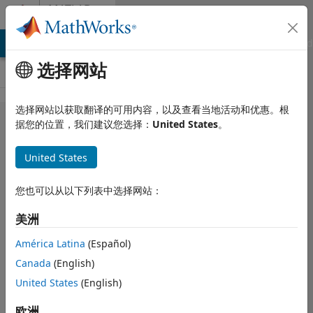
跳到内容
MATLAB
Answers
MATLAB Answers
File Exchange
Cody
AI Chat Playground
选择网站
选择网站以获取翻译的可用内容，以及查看当地活动和优惠。根
How can i
据您的位置，我们建议您选择：
United States
。
use a cell
United States
array in the
symbolic
您也可以从以下列表中选择网站：
variables?
美洲
América Latina
(Español)
masoud jiryaei
Canada
(English)
2019 8 22
2 个回答
United States
(English)
回答已采纳
欧洲
更新时间：2019 8