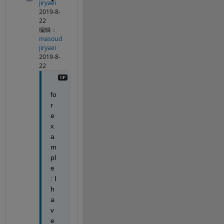
jiryaei
2019-8-
22
编辑：
masoud
jiryaei
2019-8-
22
fo
r 
e
x
a
m
pl
e 
: I 
h
a
v
e 