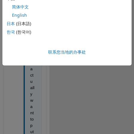
简体中文
Is it possible?
English
3 个
显示 1更
日本
(日本語)
评论
早的评论
한국
(한국어)
masoud
jiryaei
2019-8-
联系您当地的办事处
22
I 
a
ct
u
all
y 
w
a
nt 
to 
p
ut 