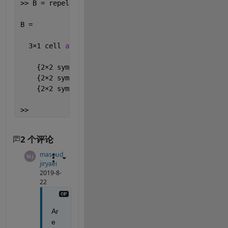
>> B = repelem({A},3,1)
B =
  3
×
1 cell 
array
    {2
×
2 sym}
    {2
×
2 sym}
    {2
×
2 sym}
>> 
2 个评论
masoud
jiryaei
2019-8-
22
Ar
e 