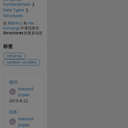
Fundamentals
Data Types
Structures
在
帮助中心
和
File
Exchange
中查找有关
Structures
的更多信息
标签
cell array
symbolic variables
另请参阅
提问:
masoud
jiryaei
2019-8-22
回答：
masoud
jiryaei