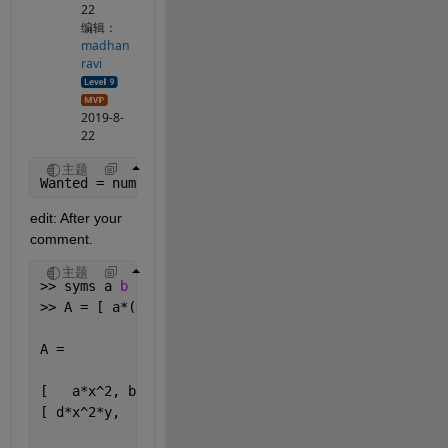
22
编辑：
madhan
ravi
2019-8-
22
主题
Wanted = num2cell(symvar(B))
edit: After your 
comment.
主题
>> syms a 
b c d x y z
>> A = [ a*(x^2) , b*(y^3) ; d*(x^2)*y , c ]
A =
[   a*x^2, b*y^3]
[ d*x^2*y,     c]