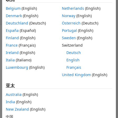
22
Belgium
(English)
Netherlands
(English)
11 次查看（30
Denmark
(English)
Norway
(English)
天）
Deutschland
(Deutsch)
Österreich
(Deutsch)
España
(Español)
Portugal
(English)
显示 更早的评论
Finland
(English)
Sweden
(English)
France
(Français)
Switzerland
Ireland
(English)
Deutsch
How can i use 
Italia
(Italiano)
English
a cell array in 
Luxembourg
(English)
Français
the symbolic 
variables?
United Kingdom
(English)
I have some 
亚太
variables in a 
matrix (for 
Australia
(English)
example [B]).
India
(English)
I want to put 
New Zealand
(English)
the [B] in a cell 
中国
array.