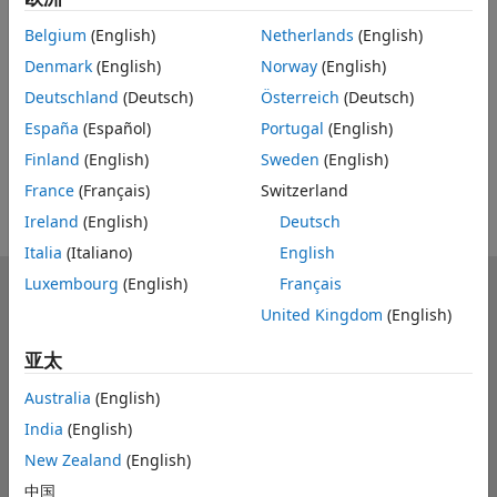
Feedback
Belgium
(English)
Netherlands
(English)
UP NEXT
Denmark
(English)
Norway
(English)
RELATED VIDEOS
Deutschland
(Deutsch)
Österreich
(Deutsch)
España
(Español)
Portugal
(English)
Finland
(English)
Sweden
(English)
France
(Français)
Switzerland
Ireland
(English)
Deutsch
Italia
(Italiano)
English
Luxembourg
(English)
Français
MathWorks
United Kingdom
(English)
Accelerating the pace of engineering and science
亚太
了解产品
Australia
(English)
试用或购买
India
(English)
如何使用
New Zealand
(English)
中国