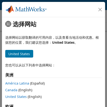
跳到内容
视频
选择网站
Videos Home
Search
Vi
15:27
选择网站以获取翻译的可用内容，以及查看当地活动和优惠。根
据您的位置，我们建议您选择：
United States
。
Description
United States
From Big Engineering Data to
Insights Using MATLAB
您也可以从以下列表中选择网站：
Analytics
美洲
Recorded: 13 May 2014
América Latina
(Español)
Canada
(English)
United States
(English)
Related Resources
欧洲