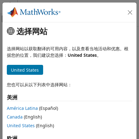
跳到内容
MATLAB 帮助中心
画布外导航菜单切换
选择网站
主要内容
文档主页
性能
代码生成
选择网站以获取翻译的可用内容，以及查看当地活动和优惠。根
改进仿真速度，提高准确度，减少数据丢失
据您的位置，我们建议您选择：
United States
。
Embedded Coder
®
改进为 BeagleBone
Black 硬件生成的算法代码的仿真速度、准
部署、集成和支持的硬件
确度，并减少数据丢失。
United States
Embedded Coder 支持的硬件
BeagleBone Black
主题
您也可以从以下列表中选择网站：
类别
Tune and Monitor Executable Running on BeagleBone
设置和配置
美洲
Black Hardware
建模
Use your host computer to monitor and control an
América Latina
(Español)
部署
application running on BeagleBone Black hardware.
Canada
(English)
性能
为 ARM Cortex-A 处理器优化代码
United States
(English)
设备驱动模块
®
®
为
ARM
Cortex
-A 处理器使用 Ne10 代码替换库。
欧洲