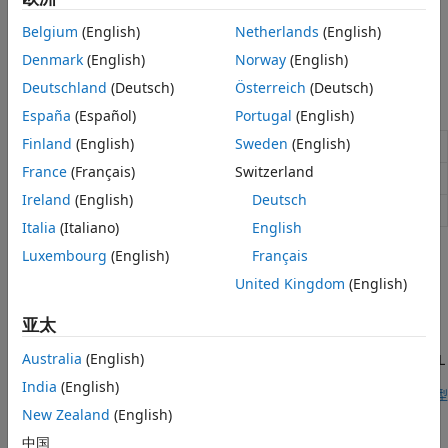
Signal Monitoring and Parameter Tuning
Belgium
(English)
Netherlands
(English)
Use external mode simulation, signal monitoring, and
®
Denmark
(English)
Norway
(English)
parameter tuning with Arduino
boards.
Deutschland
(Deutsch)
Österreich
(Deutsch)
模型设置
España
(Español)
Portugal
(English)
Finland
(English)
Sweden
(English)
Base Rate Task Priority
France
(Français)
Switzerland
Build action
Ireland
(English)
Deutsch
External Mode
Italia
(Italiano)
English
精选示例
Luxembourg
(English)
Français
United Kingdom
(English)
Code Verification and Validation with PIL and External
Mode
亚太
Use Embedded Coder® Support Package for BeagleBone®
Australia
(English)
Black Hardware for code verification and validation using PIL
and External Mode features.
India
(English)
打开模型
Processor-in-the-Loop Verification of MATLAB
New Zealand
(English)
Functions
中国