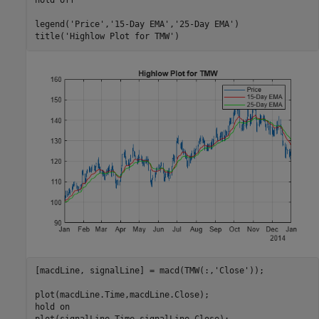
hold 
off
legend(
'Price'
,
'15-Day EMA'
,
'25-Day EMA'
)

title(
'Highlow Plot for TMW'
)
[macdLine, signalLine] = macd(TMW(:,
'Close'
));

plot(macdLine.Time,macdLine.Close);

hold 
on