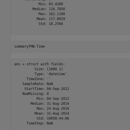
            Min: 83.4200

         Median: 116.7050

            Max: 162.1100

           Mean: 117.8929

            Std: 18.2566

summaryTMW.Time
ans = 
struct with fields:
          Size: [1000 1]

          Type: 'datetime'

      TimeZone: ''

    SampleRate: NaN

     StartTime: 04-Sep-2012

    NumMissing: 0

           Min: 04-Sep-2012

        Median: 31-Aug-2014

           Max: 24-Aug-2016

          Mean: 31-Aug-2014

           Std: 10058:44:06

      TimeStep: NaN
