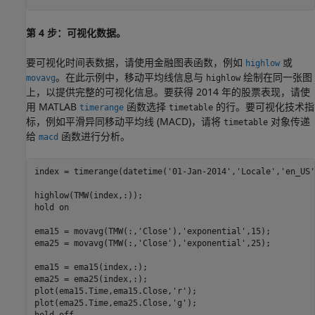
第 4 步：可视化数据。
要可视化时间表数据，请使用金融图表函数，例如
或
highlow
。在此示例中，移动平均线信息与
绘制在同一张图
movavg
highlow
上，以提供完整的可视化信息。要获得 2014 年的股票表现，请使
用 MATLAB
函数选择
的行。要可视化技术指
timerange
timetable
标，例如平滑异同移动平均线 (MACD)，请将
对象传递
timetable
给
函数进行分析。
macd
index = timerange(datetime(
'01-Jan-2014'
,
'Locale'
,
'en_US'
highlow(TMW(index,:));

hold 
on
ema15 = movavg(TMW(:,
'Close'
),
'exponential'
,15);

ema25 = movavg(TMW(:,
'Close'
),
'exponential'
,25);

ema15 = ema15(index,:);

ema25 = ema25(index,:);

plot(ema15.Time,ema15.Close,
'r'
);

plot(ema25.Time,ema25.Close,
'g'
);
