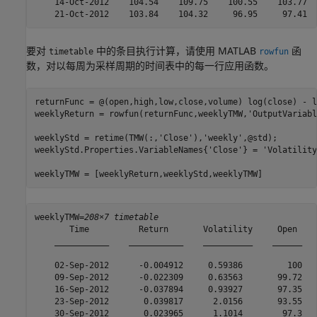
    14-Oct-2012    104.54    109.75    100.55    103.77  
要对
中的条目执行计算，请使用 MATLAB
函
timetable
rowfun
数，对以每周为采样周期的时间表中的每一行应用函数。
returnFunc = @(open,high,low,close,volume) log(close) - l
weeklyReturn = rowfun(returnFunc,weeklyTMW,
'OutputVariabl
weeklyStd = retime(TMW(:,
'Close'
),
'weekly'
,@std);

weeklyStd.Properties.VariableNames{
'Close'
} = 
'Volatility
weeklyTMW = [weeklyReturn,weeklyStd,weeklyTMW]  
weeklyTMW=
208×7 timetable
       Time          Return       Volatility     Open    
    ___________    ___________    __________    ______   
    02-Sep-2012      -0.004912     0.59386         100   
    09-Sep-2012      -0.022309     0.63563       99.72   
    16-Sep-2012      -0.037894     0.93927       97.35   
    23-Sep-2012       0.039817      2.0156       93.55   
    30-Sep-2012       0.023965      1.1014        97.3   