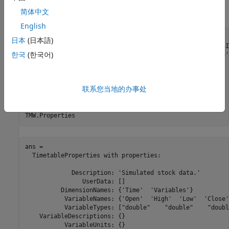
目的。创建
对象后，您可以使用
对象的
timetable
timetable
字段存储关于时间表的元信息。
简体中文
Description
English
% Create a timetable from vector input
日本
(日本語)
TMW = timetable(TMW_OPEN,TMW_HIGH,TMW_LOW,TMW_CLOSE_MISSI
한국
(한국어)
'VariableNames'
,{
'Open'
,
'High'
,
'Low'
,
'Close'
,
'Volume'
% Convert from a table to a timetable
TMW_TT = table2timetable(TMW_TB,
'RowTimes'
,TMW_DATES);

联系您当地的办事处
TMW.Properties.Description = 
'Simulated stock data.'
;

TMW.Properties
ans = 

  TimetableProperties with properties:

             Description: 'Simulated stock data.'

                UserData: []

          DimensionNames: {'Time'  'Variables'}

           VariableNames: {'Open'  'High'  'Low'  'Close'
           VariableTypes: ["double"    "double"    "doubl
    VariableDescriptions: {}

           VariableUnits: {}
