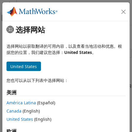
跳到内容
MATLAB 帮助中心
画布外导航菜单切换
选择网站
主要内容
文档主页
使用时间表处理金融数据
计算金融学
选择网站以获取翻译的可用内容，以及查看当地活动和优惠。根
据您的位置，我们建议您选择：
United States
。
Financial Toolbox
时间表在金融领域的应用
使用时间表根据模拟的每日股票数据可视化和计算每周统计数据。
United States
创建应用于金融领域的时间表
第 1 步：加载数据。
Financial Toolbox
您也可以从以下列表中选择网站：
时间表在金融领域的应用
此示例的数据位于 MAT 文件
中，加载以下内
SimulatedStock.mat
容：
美洲
应用于金融领域的时间表的常见操作
América Latina
(Español)
Financial Toolbox
与收盘价相对应的日期，
TMW_DATES
时间表在金融领域的应用
Canada
(English)
开盘价，
绘制技术指标图
TMW_OPEN
United States
(English)
股价每日高点，
使用时间表处理金融数据
TMW_HIGH
欧洲