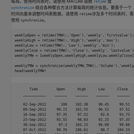
每周。使用时间表时，请使用 MATLAB 函数
或
retime
结合各种聚合方法计算每周的统计信息。要基于一个
synchronize
时间向量来调整时间表数据，请使用
涉及多个时间表时，需
retime
使用
。
synchronize
weeklyOpen = retime(TMW(:,
'Open'
),
'weekly'
,
'firstvalue'
);

weeklyHigh = retime(TMW(:,
'High'
),
'weekly'
,
'max'
);

weeklyLow = retime(TMW(:,
'Low'
),
'weekly'
,
'min'
);

weeklyClose = retime(TMW(:,
'Close'
),
'weekly'
,
'lastvalue'
)
weeklyTMW = [weeklyOpen,weeklyHigh,weeklyLow,weeklyClose];
weeklyTMW = synchronize(weeklyTMW,TMW(:,
'Volume'
),
'weekly
head(weeklyTMW)
       Time         Open      High      Low      Close   
    ___________    ______    ______    ______    ______  
    02-Sep-2012       100    102.38     98.45     99.51  
    09-Sep-2012     99.72    101.55     96.52     97.52  
    16-Sep-2012     97.35     97.52      92.6     93.73  
    23-Sep-2012     93.55     98.03     92.25     97.35  
    30-Sep-2012      97.3    103.15     96.68     99.66  
    07-Oct-2012     99.76    106.61      98.7    104.23  