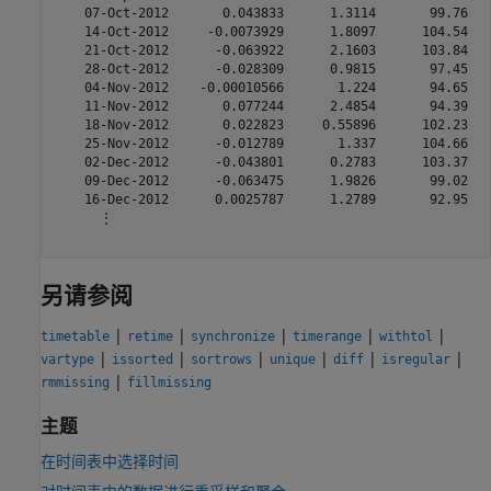
    07-Oct-2012       0.043833      1.3114       99.76   
    14-Oct-2012     -0.0073929      1.8097      104.54   
    21-Oct-2012      -0.063922      2.1603      103.84   
    28-Oct-2012      -0.028309      0.9815       97.45   
    04-Nov-2012    -0.00010566       1.224       94.65   
    11-Nov-2012       0.077244      2.4854       94.39   
    18-Nov-2012       0.022823     0.55896      102.23   
    25-Nov-2012      -0.012789       1.337      104.66   
    02-Dec-2012      -0.043801      0.2783      103.37   
    09-Dec-2012      -0.063475      1.9826       99.02   
    16-Dec-2012      0.0025787      1.2789       92.95   
      ⋮

另请参阅
|
|
|
|
|
timetable
retime
synchronize
timerange
withtol
|
|
|
|
|
|
vartype
issorted
sortrows
unique
diff
isregular
|
rmmissing
fillmissing
主题
在时间表中选择时间