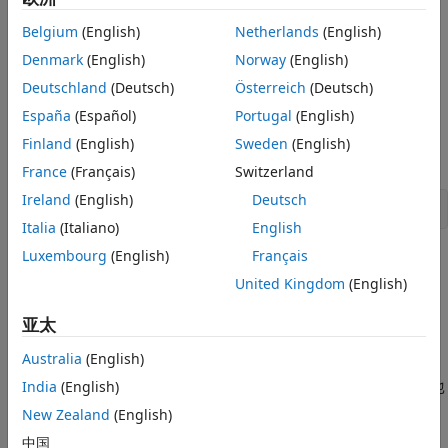
本页内容
股价每日低点，
Belgium
(English)
Netherlands
(English)
TMW_LOW
另请参阅
Denmark
(English)
Norway
(English)
收盘价，
TMW_CLOSE, TMW_CLOSE_MISSING
Deutschland
(Deutsch)
Österreich
(Deutsch)
每日交易量，
España
(Español)
Portugal
(English)
TMW_VOLUME
Finland
(English)
Sweden
(English)
表中的数据，
TMW_TB
France
(Français)
Switzerland
Ireland
(English)
Deutsch
load 
SimulatedStock.mat
TMW_*
Italia
(Italiano)
English
Luxembourg
(English)
Français
第 2 步：创建时间表。
United Kingdom
(English)
在时间表中，您可以使用金融时间序列而不是向量。当使用
亚太
时，您可以轻松跟踪日期。您可以根据日期操作数据序
timetable
列，因为
对象能够跟踪时间序列的管理。
timetable
Australia
(English)
使用 MATLAB®
函数创建
对象。或者，您也
India
(English)
timetable
timetable
可以使用 MATLAB 转换函数
将表转换为时间
table2timetable
New Zealand
(English)
表。在此示例中，时间表
是从表转换构建的，仅用于说明
TMW_TT
中国