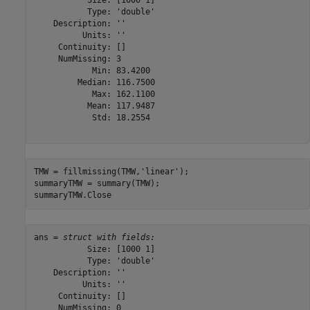
           Size: [1000 1]

           Type: 'double'

    Description: ''

          Units: ''

     Continuity: []

     NumMissing: 3

            Min: 83.4200

         Median: 116.7500

            Max: 162.1100

           Mean: 117.9487

            Std: 18.2554

TMW = fillmissing(TMW,
'linear'
);

summaryTMW = summary(TMW);

summaryTMW.Close
ans = 
struct with fields:
           Size: [1000 1]

           Type: 'double'

    Description: ''

          Units: ''

     Continuity: []

     NumMissing: 0
