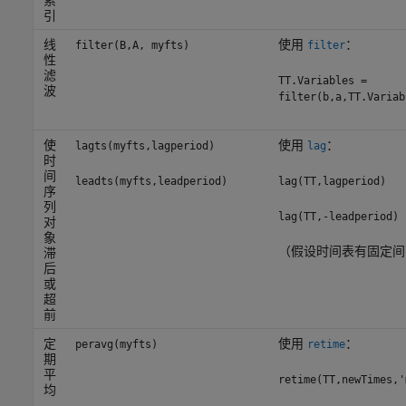
引
线
使用
：
filter(B,A, myfts)
filter
性
滤
TT.Variables =
波
filter(b,a,TT.Variab
使
使用
：
lagts(myfts,lagperiod)
lag
时
间
leadts(myfts,leadperiod)
lag(TT,lagperiod)
序
列
lag(TT,-leadperiod)
对
象
（假设时间表有固定间
滞
后
或
超
前
定
使用
：
peravg(myfts)
retime
期
平
retime(TT,newTimes,'
均