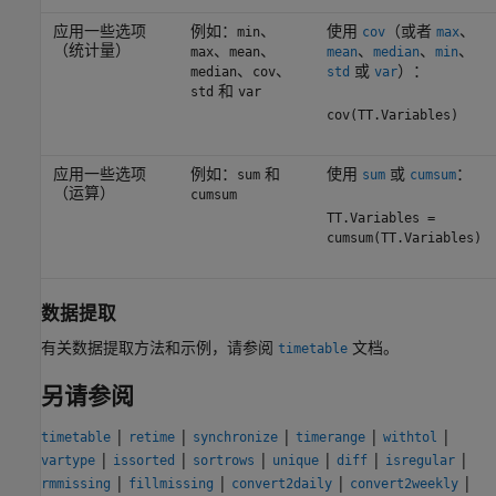
应用一些选项
例如：
、
使用
（或者
、
min
cov
max
（统计量）
、
、
、
、
、
max
mean
mean
median
min
、
、
或
）：
median
cov
std
var
和
std
var
cov(TT.Variables)
应用一些选项
例如：
和
使用
或
：
sum
sum
cumsum
（运算）
cumsum
TT.Variables =
cumsum(TT.Variables)
数据提取
有关数据提取方法和示例，请参阅
文档。
timetable
另请参阅
|
|
|
|
|
timetable
retime
synchronize
timerange
withtol
|
|
|
|
|
|
vartype
issorted
sortrows
unique
diff
isregular
|
|
|
|
rmmissing
fillmissing
convert2daily
convert2weekly