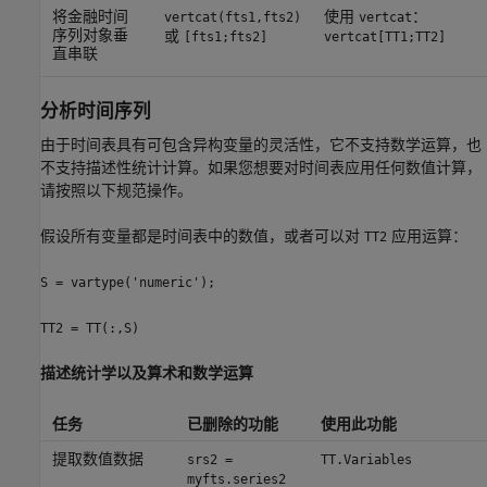
将金融时间
使用
：
vertcat(fts1,fts2)
vertcat
序列对象垂
或
[fts1;fts2]
vertcat[TT1;TT2]
直串联
分析时间序列
由于时间表具有可包含异构变量的灵活性，它不支持数学运算，也
不支持描述性统计计算。如果您想要对时间表应用任何数值计算，
请按照以下规范操作。
假设所有变量都是时间表中的数值，或者可以对
应用运算：
TT2
S = vartype('numeric');
TT2 = TT(:,S)
描述统计学以及算术和数学运算
任务
已删除的功能
使用此功能
提取数值数据
srs2 =
TT.Variables
myfts.series2