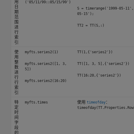
用
('05/11/99::05/15/99')
日
S = timerange('1999-05-11',
期
05-15');
范
围
TT2 = TT(S,:)
进
行
索
引
使
myfts.series2(1)
TT(1,{'series2'})
用
整
myfts.series2([1, 3,
TT([1, 3, 5],{'series2'})
数
5])
进
TT(16:20,{'series2'})
行
myfts.series2(16:20)
行
索
引
特
使用
：
myfts.times
timeofday
定
timeofday(TT.Properties.Row
时
间
字
段
的