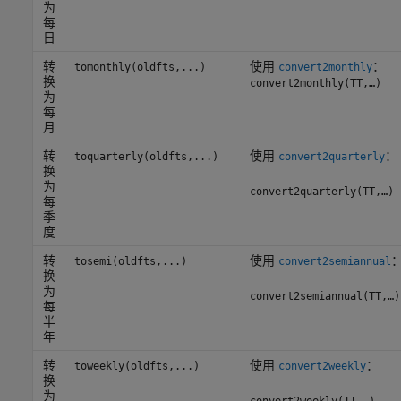
为
每
日
转
使用
：
tomonthly(oldfts,...)
convert2monthly
换
convert2monthly(TT,…)
为
每
月
转
使用
：
toquarterly(oldfts,...)
convert2quarterly
换
为
convert2quarterly(TT,…)
每
季
度
转
使用
tosemi(oldfts,...)
convert2semiannual
换
为
convert2semiannual(TT,…)
每
半
年
转
使用
：
toweekly(oldfts,...)
convert2weekly
换
为