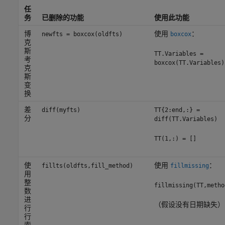
任
务
已删除的功能
使用此功能
博
使用
：
newfts = boxcox(oldfts)
boxcox
克
斯
TT.Variables =
考
boxcox(TT.Variables)
克
斯
变
换
差
diff(myfts)
TT{2:end,:} =
分
diff(TT.Variables)
TT(1,:) = []
使
使用
：
fillts(oldfts,fill_method)
fillmissing
用
整
fillmissing(TT,metho
数
进
（假设没有日期缺失）
行
行
索