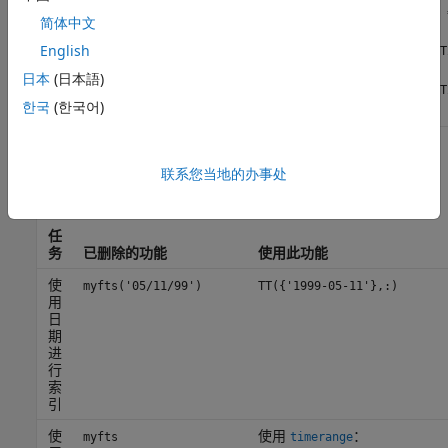
转
fts2mat(tsobj)
S 
简体中文
换
为
English
TT
矩
阵
日本
(日本語)
TT
한국
(한국어)
对对象进行索引
联系您当地的办事处
对对象进行索引
任
务
已删除的功能
使用此功能
使
myfts('05/11/99')
TT({'1999-05-11'},:)
用
日
期
进
行
索
引
使
使用
：
myfts
timerange