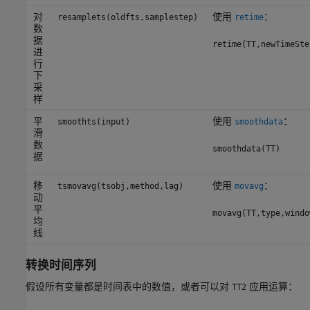
对
使用
：
resamplets(oldfts,samplestep)
retime
数
据
retime(TT,newTimeSte
进
行
下
采
样
平
使用
：
smoothts(input)
smoothdata
滑
数
smoothdata(TT)
据
移
使用
：
tsmovavg(tsobj,method,lag)
movavg
动
平
movavg(TT,type,windo
均
线
转换时间序列
假设所有变量都是时间表中的数值，或者可以对
应用运算：
TT2