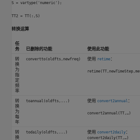
S = vartype('numeric');
TT2 = TT(:,S)
转换运算
任
务
已删除的功能
使用此功能
转
使用
：
convertto(oldfts,newfreq)
retime
换
为
retime(TT,newTimeStep,me
指
定
频
率
转
使用
：
toannual(oldfts,...)
convert2annual
换
为
convert2annual(TT,…)
每
年
转
使用
：
todaily(oldfts,...)
convert2daily
换
convert2daily(TT,…)