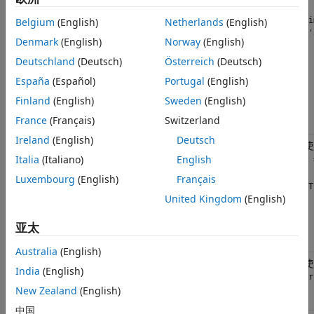
过
传
ti
Belgium
(English)
Netherlands
(English)
入
{'
数
Denmark
(English)
Norway
(English)
据
Deutschland
(Deutsch)
Österreich
(Deutsch)
和
日
España
(Español)
Portugal
(English)
期
来
Finland
(English)
Sweden
(English)
构
France
(Français)
Switzerland
造
Ireland
(English)
Deutsch
通
ascii2fts(filename,descrow,colheadrow,skiprows)
过
Italia
(Italiano)
English
T 
转
Luxembourg
(English)
Français
换
TT
文
United Kingdom
(English)
件
来
亚太
构
造
Australia
(English)
写
fts2ascii(filename,tsobj,exttext)
India
(English)
入
wr
文
New Zealand
(English)
件
中国