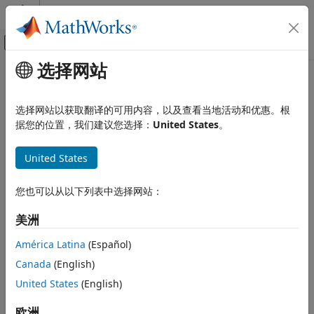
跳到内容
MATLAB 帮助中心
画布外导航菜单切换
选择网站
主要内容
文档主页
median
MATLAB
选择网站以获取翻译的可用内容，以及查看当地活动和优惠。根
数据导入和分析
数组的中位数值
据您的位置，我们建议您选择：
United States
。
描述性统计量和深度信息
全页折叠
United States
median
语法
本页内容
您也可以从以下列表中选择网站：
M = median(A)
语法
M = median(A,"all")
描述
美洲
M = median(A,dim)
示例
M = median(A,vecdim)
América Latina
(Español)
输入参量
M = median(
___
,missingflag)
Canada
(English)
算法
M = median(
___
,Weights=W)
说明
参考
United States
(English)
扩展功能
返回
的中位数值。
欧洲
M = median(
)
A
A