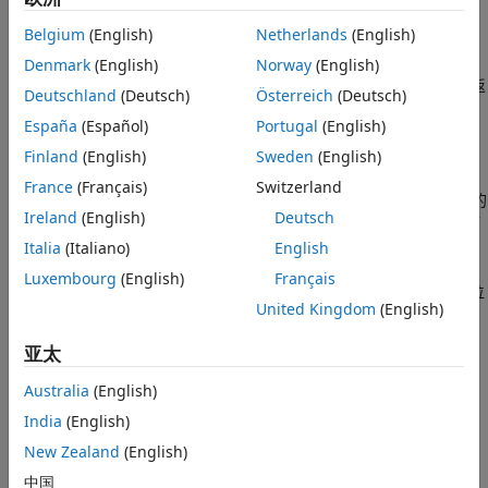
版本历史记录
另请参阅
Belgium
(English)
Netherlands
(English)
如果
为向量，则
返回
的中位数值。
A
median(A)
A
Denmark
(English)
Norway
(English)
如果
为非空矩阵，则
将
的各列视为向量，并返
A
median(A)
A
Deutschland
(Deutsch)
Österreich
(Deutsch)
回中位数值的行向量。
España
(Español)
Portugal
(English)
如果
为 0×0 空矩阵，
返回
。
Finland
(English)
Sweden
(English)
A
median(A)
NaN
France
(Français)
Switzerland
如果
是一个多维数组，则
会将沿大小不等于 1 的
A
median(A)
Ireland
(English)
Deutsch
第一个数组维度的值视为向量。此维度中
的大小变为
，而
M
1
所有其他维度的大小仍与在
中相同。
Italia
(Italiano)
English
A
Luxembourg
(English)
Français
如果
是表或时间表，则
返回包含每个变量的中位
A
median(A)
United Kingdom
(English)
数的单行表。
(自 R2023a 起)
亚太
固有地以与
相同的类返回值，使得
median
A
class(M) =
。
class(A)
Australia
(English)
India
(English)
示例
New Zealand
(English)
返回
的所有元素的中位数。
M = median(
,
)
A
A
"all"
中国