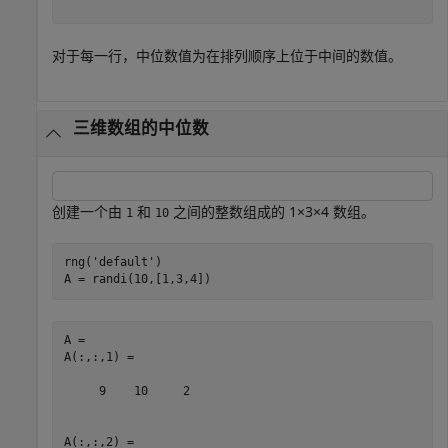
对于每一行，中位数值为在排列顺序上位于中间的数值。
三维数组的中位数
创建一个由
和
之间的整数组成的 1×3×4 数组。
1
10
rng(
'default'
)

A = randi(10,[1,3,4])
A = 

A(:,:,1) =

     9    10     2

A(:,:,2) =
