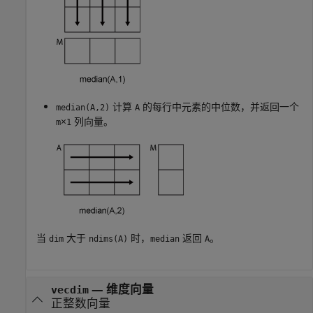
计算
的每行中元素的中位数，并返回一个
median(A,2)
A
×
列向量。
m
1
当
大于
时，
返回
。
dim
ndims(A)
median
A
—
维度向量
vecdim
正整数向量