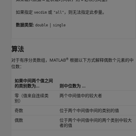
如果指定
或
，则无法指定此参量。
vecdim
"all"
数据类型:
|
double
single
算法
®
对于有序分类数组，MATLAB
根据以下方式解释偶数个元素的中
位数：
如果中间两个值之间
的类别数为...
则中位数为 ...
零（值来自连续类
两个中间值中的较大者
别）
奇数
位于两个中间值中间的类别的值
偶数
位于两个中间值中间的两个类别中较大
者的值