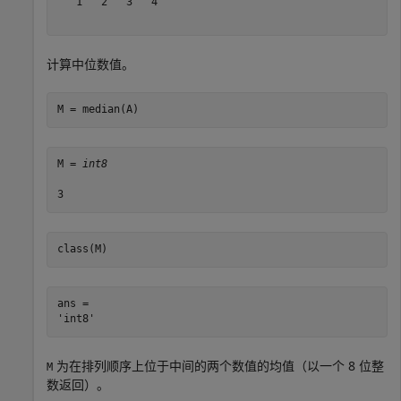
   1   2   3   4

计算中位数值。
M = median(A)
M = 
int8
class(M)
ans = 

为在排列顺序上位于中间的两个数值的均值（以一个 8 位整
M
数返回）。