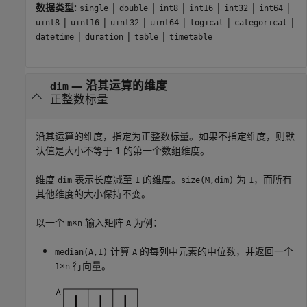
数据类型:
|
|
|
|
|
|
single
double
int8
int16
int32
int64
|
|
|
|
|
|
uint8
uint16
uint32
uint64
logical
categorical
|
|
|
datetime
duration
table
timetable
—
沿其运算的维度
dim
正整数标量
沿其运算的维度，指定为正整数标量。如果不指定维度，则默
认值是大小不等于 1 的第一个数组维度。
维度
表示长度减至
的维度。
为
，而所有
dim
1
size(M,dim)
1
其他维度的大小保持不变。
以一个
×
输入矩阵
为例：
m
n
A
计算
的每列中元素的中位数，并返回一个
median(A,1)
A
×
行向量。
1
n