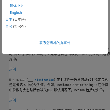
简体中文
示例
English
返回维度
上元素的中位数。例如，如果
M = median(
,
)
dim
A
A
dim
日本
(日本語)
为矩阵，则
返回包含每一行的中位数值的列向量。
median(A,2)
한국
(한국어)
示例
联系您当地的办事处
返回向量
所指定的维度上的中位
M = median(
,
)
vecdim
A
vecdim
数。例如，如果
是矩阵，则
返回
中所有元素
A
median(A,[1 2])
A
的中位数，因为矩阵的每个元素包含在由维度 1 和 2 定义的数组切
片中。
示例
在上述任一语法的基础上指定包含
M = median(
___
,
)
missingflag
还是省略
中的缺失值。例如，
在计算
A
median(A,"omitmissing")
中位数时会忽略所有缺失值。默认情况下，
包括缺失值。
median
示例