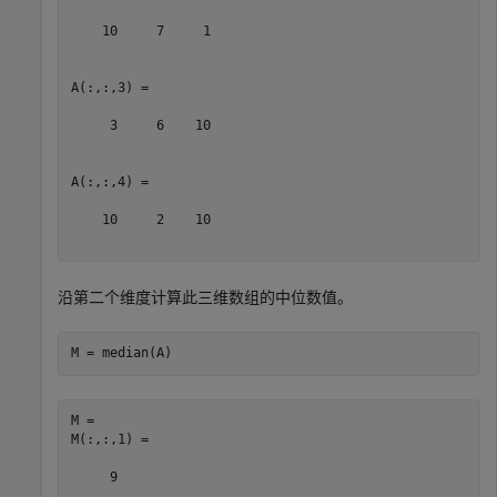
    10     7     1

A(:,:,3) =

     3     6    10

A(:,:,4) =

    10     2    10

沿第二个维度计算此三维数组的中位数值。
M = median(A)
M = 

M(:,:,1) =

     9
