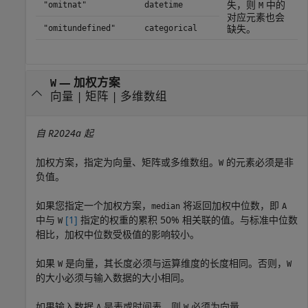
失，则
中的
"omitnat"
datetime
M
对应元素也会
缺失。
"omitundefined"
categorical
—
加权方案
W
向量
|
矩阵
|
多维数组
自 R2024a 起
加权方案，指定为向量、矩阵或多维数组。
的元素必须是非
W
负值。
如果您指定一个加权方案，
将返回加权中位数，即
median
A
中与
[1]
指定的权重的累积 50% 相关联的值。与标准中位数
W
相比，加权中位数受极值的影响较小。
如果
是向量，其长度必须与运算维度的长度相同。否则，
W
W
的大小必须与输入数据的大小相同。
如果输入数据
是表或时间表，则
必须为向量。
A
W