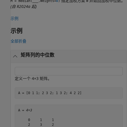
指定加权方案
并返回加权中位数。
M = median(
___
,Weights=
)
W
W
(自 R2024a 起)
示例
示例
全部折叠
矩阵列的中位数
定义一个 4×3 矩阵。
A = [0 1 1; 2 3 2; 1 3 2; 4 2 2]
A = 
4×3
     0     1     1

     2     3     2
