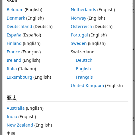
扩展功能
在
中返回这一部分文本。如果
找不到任何空
strtok
token
strtok
版本历史记录
Belgium
(English)
Netherlands
(English)
白作为分隔符，则
包括直到
结束的所有字符，包括结尾
token
str
另请参阅
字符。
Denmark
(English)
Norway
(English)
Deutschland
(Deutsch)
Österreich
(Deutsch)
示例
España
(Español)
Portugal
(English)
使用
中的字符解析
Finland
(English)
Sweden
(English)
= strtok(
,
)
delimiters
token
str
delimiters
。如果
包括多个字符，则
将
中
str
delimiters
strtok
delimiters
France
(Français)
Switzerland
的每个字符均视为单独的分隔符。由于分隔符是单个字符，因此
Ireland
(English)
Deutsch
可以是任何大小，并且
中的字符可以是任
delimiters
delimiters
意顺序。
Italia
(Italiano)
English
Luxembourg
(English)
Français
在此语法中，空白字符不是分隔符，除非将它们包含在
delimiters
United Kingdom
(English)
中。
亚太
示例
Australia
(English)
在
中返回剩余文本（如果
[
,
] = strtok(
___
)
remain
token
remain
India
(English)
有）。如果
找到分隔符，则将它包含在
开头。如果
strtok
remain
在
中找不到分隔符，则它将在
中返回整个
，
New Zealand
(English)
strtok
str
token
str
前导分隔符除外，并且
不包含任何字符。您可将此语法与
remain
中国