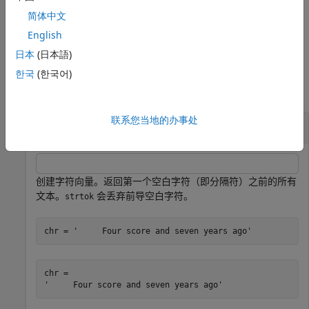
上述语法中的任何输入参量一起使用。
简体中文
示例
English
日本
(日本語)
示例
한국
(한국어)
全部折叠
联系您当地的办事处
从字符向量返回词元
创建字符向量。返回第一个空白字符（即分隔符）之前的所有
文本。
会丢弃前导空白字符。
strtok
chr = 
'     Four score and seven years ago'
chr = 
