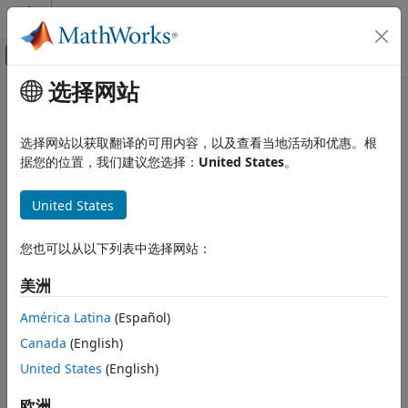
跳到内容
MATLAB 帮助中心
画布外导航菜单切换
选择网站
主要内容
文档主页
strtok
MATLAB
选择网站以获取翻译的可用内容，以及查看当地活动和优惠。根
语言基础知识
所选的字符串部分
据您的位置，我们建议您选择：
United States
。
数据类型
字符和字符串
全页折叠
United States
语法
strtok
您也可以从以下列表中选择网站：
token = strtok(str)
本页内容
token = strtok(str,delimiters)
语法
美洲
[token,remain] = strtok(
___
)
描述
说明
América Latina
(Español)
示例
Canada
(English)
从左到右解析
，使用空白字符作为分隔
输入参量
= strtok(
)
str
token
str
符，并在
中返回部分或全部文本。首先，
忽略
输出参量
United States
(English)
token
strtok
str
中的任何前导空白。然后，
从不是空白的第一个字符开始，
strtok
提示
包括直到下一个空白字符前（不包括该空白字符）的所有字符。
欧洲