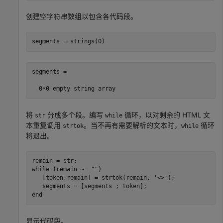
创建空字符串数组以包含各代码段。
segments = strings(0)
segments = 

将
分成多个段。编写
循环，以对剩余的 HTML 文
str
while
本重复调用
。当不再有需要解析的文本时，
循环
strtok
while
将退出。
while
 (remain ~= 
""
)

   [token,remain] = strtok(remain, 
'<>'
);

end
显示代码段。