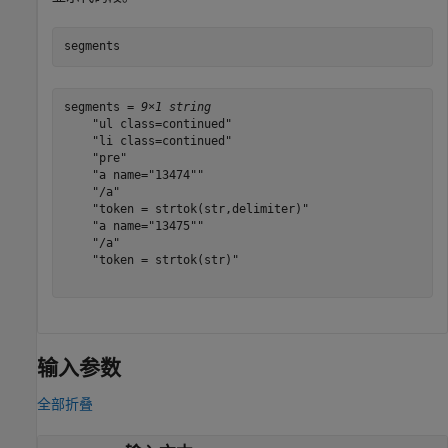
segments
segments = 
9×1 string
    "ul class=continued"

    "li class=continued"

    "pre"

    "a name="13474""

    "/a"

    "token = strtok(str,delimiter)"

    "a name="13475""

    "/a"

    "token = strtok(str)"

输入参数
全部折叠